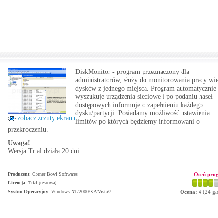
DiskMonitor - program przeznaczony dla
administratorów, służy do monitorowania pracy wi
dysków z jednego miejsca. Program automatycznie
wyszukuje urządzenia sieciowe i po podaniu haseł
dostępowych informuje o zapełnieniu każdego
dysku/partycji. Posiadamy możliwość ustawienia
zobacz zrzuty ekranu
limitów po których będziemy informowani o
przekroczeniu.
Uwaga!
Wersja Trial działa 20 dni.
Producent
:
Corner Bowl Softwares
Oceń pro
Licencja
: Trial (testowa)
System Operacyjny
:
Windows NT/2000/XP/Vista/7
Ocena:
4
(
24
gł