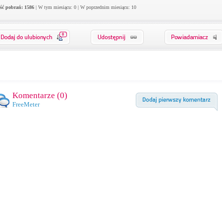
ość pobrań: 1586
| W tym miesiącu: 0 | W poprzednim miesiącu: 10
0
Komentarze (
0
)
FreeMeter