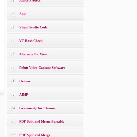
Adlice Protect
2
Anki
3
Visual Studio Code
4
VT Hash Check
5
Alternate Pic View
6
Debut Video Capture Software
7
Helium
8
AIMP
9
Grammarly for Chrome
10
PDF Split and Merge Portable
11
PDF Split and Merge
12