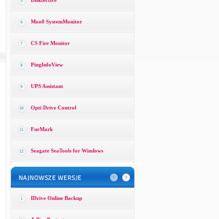
Disktective
5
Moo0 SystemMonitor
6
CS Fire Monitor
7
PingInfoView
8
UPS Assistant
9
Opti Drive Control
10
FurMark
11
Seagate SeaTools for Windows
12
IDrive Online Backup
1