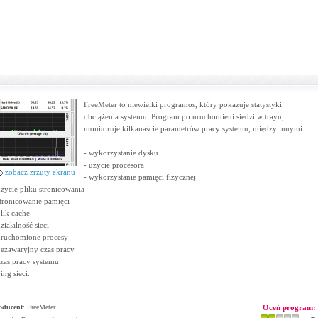
FreeMeter to niewielki programos, który pokazuje statystyki
obciążenia systemu. Program po uruchomieni siedzi w trayu, i
monitoruje kilkanaście parametrów pracy systemu, między innymi :
- wykorzystanie dysku
- użycie procesora
zobacz zrzuty ekranu
- wykorzystanie pamięci fizycznej
użycie pliku stronicowania
stronicowanie pamięci
plik cache
działalność sieci
uruchomione procesy
bezawaryjny czas pracy
czas pracy systemu
ing sieci.
oducent
:
FreeMeter
Oceń program: