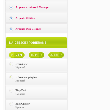
Argente - Uninstall Manager
23
Argente Utilities
24
Argente Disk Cleaner
25
IrfanView
1
38 pobrań
IrfanView plugins
2
38 pobrań
TinyTask
3
15 pobrań
EasyClicker
4
9 pobrań