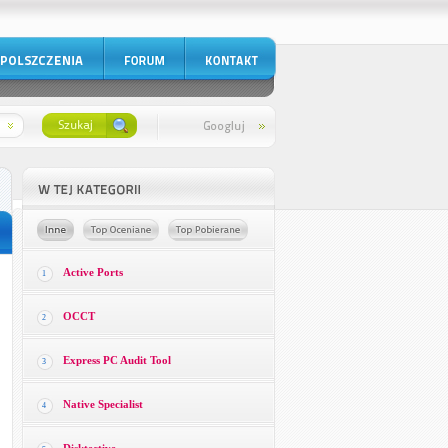
Active Ports
1
OCCT
2
Express PC Audit Tool
3
Native Specialist
4