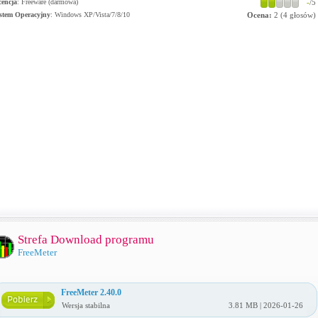
cencja
: Freeware (darmowa)
-
/5
stem Operacyjny
:
Windows XP/Vista/7/8/10
Ocena:
2
(
4
głosów)
Strefa Download programu
FreeMeter
FreeMeter 2.40.0
Wersja stabilna
3.81 MB | 2026-01-26