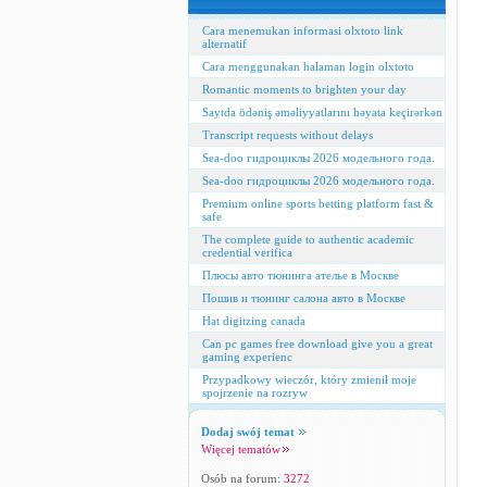
Cara menemukan informasi olxtoto link
alternatif
Cara menggunakan halaman login olxtoto
Romantic moments to brighten your day
Saytda ödəniş əməliyyatlarını həyata keçirərkən
Transcript requests without delays
Sea-doo гидроциклы 2026 модельного года.
Sea-doo гидроциклы 2026 модельного года.
Premium online sports betting platform fast &
safe
The complete guide to authentic academic
credential verifica
Плюсы авто тюнинга ателье в Москве
Пошив и тюнинг салона авто в Москве
Hat digitzing canada
Can pc games free download give you a great
gaming experienc
Przypadkowy wieczór, który zmienił moje
spojrzenie na rozryw
Dodaj swój temat
Więcej tematów
Osób na forum:
3272