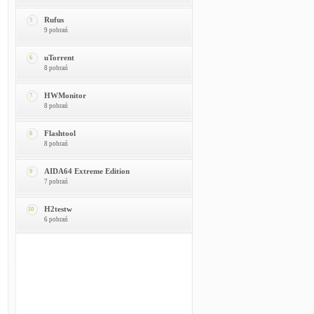
Rufus
5
9 pobrań
uTorrent
6
8 pobrań
HWMonitor
7
8 pobrań
Flashtool
8
8 pobrań
AIDA64 Extreme Edition
9
7 pobrań
H2testw
10
6 pobrań