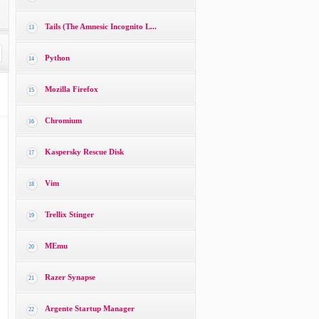
Tails (The Amnesic Incognito L...
13
Python
14
Mozilla Firefox
15
Chromium
16
Kaspersky Rescue Disk
17
Vim
18
Trellix Stinger
19
MEmu
20
Razer Synapse
21
Argente Startup Manager
22