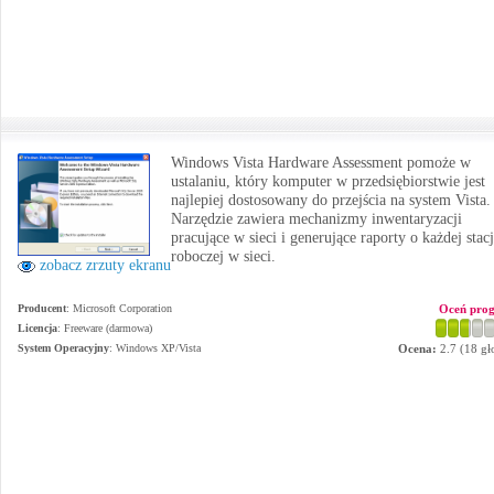
Windows Vista Hardware Assessment pomoże w
ustalaniu, który komputer w przedsiębiorstwie jest
najlepiej dostosowany do przejścia na system Vista.
Narzędzie zawiera mechanizmy inwentaryzacji
pracujące w sieci i generujące raporty o każdej stacj
roboczej w sieci.
zobacz zrzuty ekranu
Producent
:
Microsoft Corporation
Oceń pro
Licencja
: Freeware (darmowa)
System Operacyjny
:
Windows XP/Vista
Ocena:
2.7
(
18
gł