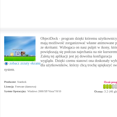
ObjectDock - program dzięki któremu użytkownicy
mają możliwość zorganizować własne animowane p
ze skrótami. Wzbogaca on nasz pulpit w ikony, któ
powiększają się podczas najechania na nie kursorem
Zaletą tej aplikacji jest jej dowolna konfiguracja
wyglądu. Dzięki czemu stanowi ona doskonały wyb
zobacz zrzuty ekranu
dla użytkowników, którzy chcą trochę upiększyć sw
system.
Producent
:
Stardock
Oceń pro
Licencja
: Freeware (darmowa)
System Operacyjny
:
Windows 2000/XP/Vista/7/8/10
Ocena:
3.2
(
46
gł