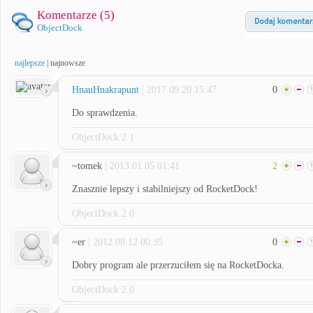
Komentarze (
5
)
ObjectDock
najlepsze
|
najnowsze
HnauHnakrapunt
| 2017.09.20 15:47
0
Do sprawdzenia.
ObjectDock 2.1
~tomek
| 2013.01.05 01:41
2
Znasznie lepszy i stabilniejszy od RocketDock!
ObjectDock 2.0
~er
| 2012.08.12 00:35
0
Dobry program ale przerzuciłem się na RocketDocka.
ObjectDock 2.0