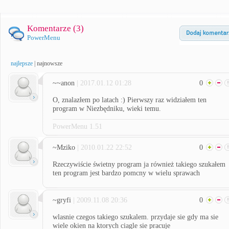
Komentarze (
3
)
PowerMenu
najlepsze
|
najnowsze
~~anon
| 2017.01.12 01:28
0
O, znalazłem po latach :) Pierwszy raz widziałem ten
program w Niezbędniku, wieki temu.
PowerMenu 1.51
~Mziko
| 2010.01.22 22:52
0
Rzeczywiście świetny program ja również takiego szukałem
ten program jest bardzo pomcny w wielu sprawach
~gryfi
| 2009.11.08 20:36
0
wlasnie czegos takiego szukalem. przydaje sie gdy ma sie
wiele okien na ktorych ciagle sie pracuje