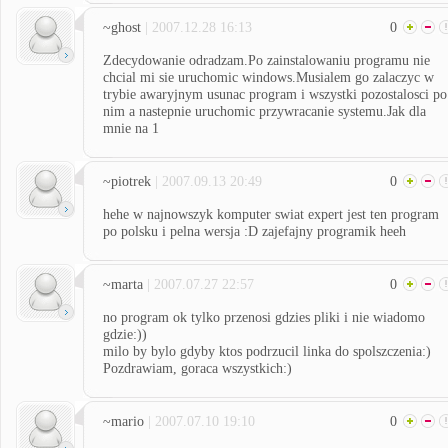
~ghost
| 2007.12.28 16:13
0
Zdecydowanie odradzam.Po zainstalowaniu programu nie
chcial mi sie uruchomic windows.Musialem go zalaczyc w
trybie awaryjnym usunac program i wszystki pozostalosci po
nim a nastepnie uruchomic przywracanie systemu.Jak dla
mnie na 1
~piotrek
| 2007.09.13 20:49
0
hehe w najnowszyk komputer swiat expert jest ten program
po polsku i pelna wersja :D zajefajny programik heeh
~marta
| 2007.07.27 22:57
0
no program ok tylko przenosi gdzies pliki i nie wiadomo
gdzie:))
milo by bylo gdyby ktos podrzucil linka do spolszczenia:)
Pozdrawiam, goraca wszystkich:)
~mario
| 2007.07.10 19:10
0