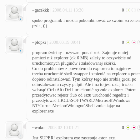
~gacekkk
| 2008.04.11 13:30
0
spoko programik i można pokombinować ze swoim screene
pzdr ;)))
~plopki
| 2008.03.19 09:41
0
program świetny - używam ponad rok. Zajmuje mniej
pamięci niż explorer (ok 6 MB) zależy to oczywiście od
uruchomionych pluginów i załadowanej skórki.
Co do problemów z powrotem do explorera to najpierw
trzeba uruchomić shell swapper i zmienić na explorer a pot
dopiero odinstalować. Tym którzy tego nie zrobią grozi po
odinstalowaniu czysty pulpit. Ale i na to jest rada, trzeba
wcisnąć Ctrl+Alt+Del i uruchomić ręcznie explorer. Potem
przeedytowac rejestr (lub od razu uruchomić regedit) i
przeedytować HKCU\SOFTWARE\Microsoft\Windows
NT\CurrentVersion\Winlogon\Shell zmieniając na
explorer.exe
~woko
| 2008.02.10 01:21
0
Jest SUPER! explorera.exe zastępuje aston.exe.