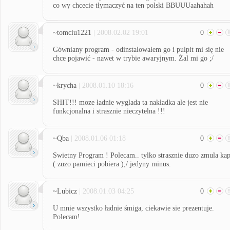
co wy chcecie tłymaczyć na ten polski BBUUUaahahah
~tomciu1221
| 2008.02.02 19:01
0
Gówniany program - odinstalowałem go i pulpit mi się nie
chce pojawić - nawet w trybie awaryjnym. Żal mi go ;/
~krycha
| 2008.01.10 18:16
0
SHIT!!! moze ładnie wyglada ta nakładka ale jest nie
funkcjonalna i strasznie nieczytelna !!!
~Qba
| 2008.01.06 01:18
0
Swietny Program ! Polecam.. tylko strasznie duzo zmula ka
( zuzo pamieci pobiera );/ jedyny minus.
~Lubicz
| 2008.01.03 04:25
0
U mnie wszystko ładnie śmiga, ciekawie sie prezentuje.
Polecam!