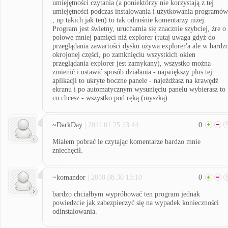
umiejętności czytania (a poniektórzy nie korzystają z tej
umiejętności podczas instalowania i użytkowania programów
, np takich jak ten) to tak odnośnie komentarzy niżej.
Program jest świetny, uruchamia się znacznie szybciej, żre o
połowę mniej pamięci niż explorer (tutaj uwaga gdyż do
przeglądania zawartości dysku używa explorer'a ale w bardz
okrojonej części, po zamknięciu wszystkich okien
przeglądania explorer jest zamykany), wszystko można
zmienić i ustawić sposób działania - największy plus tej
aplikacji to ukryte boczne panele - najeżdżasz na krawędź
ekranu i po automatycznym wysunięciu panelu wybierasz to
co chcesz - wszystko pod ręką (myszką)
~DarkDay
| 2011.01.25 13:44
0
Miałem pobrać le czytając komentarze bardzo mnie
zniechęcił.
~komandor
| 2010.08.30 13:10
0
bardzo chciałbym wypróbować ten program jednak
powiedzcie jak zabezpieczyć się na wypadek konieczności
odinstalowania.