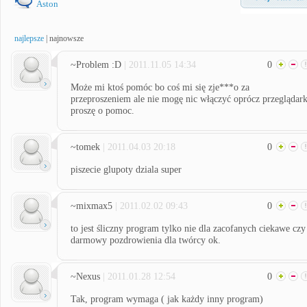
Aston
najlepsze
|
najnowsze
~Problem :D
| 2011.11.05 14:34
0
Może mi ktoś pomóc bo coś mi się zje***o za
przeproszeniem ale nie mogę nic włączyć oprócz przeglądark
proszę o pomoc.
~tomek
| 2011.04.03 20:18
0
piszecie glupoty dziala super
~mixmax5
| 2011.02.02 09:43
0
to jest śliczny program tylko nie dla zacofanych ciekawe czy
darmowy pozdrowienia dla twórcy ok.
~Nexus
| 2011.01.28 12:54
0
Tak, program wymaga ( jak każdy inny program)