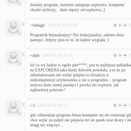
świetny program, świetnie zastępuje explorera. komputer
chodzi szybciej... dużo lepszy od explorera ;]
~Sebagd
| 2009.02.04 22:02
0
Programik beznadziejny! Nie funkcjonalny, zabiera dużo
pamięci. Jedyny plus to to, że ładnie wygląda :]
~alph
| 2008.06.30 16:10
0
lol co wy ludzie w ogóle pier****, jest to najlepsza nakładka
na EXPLORERA jaka kiedy kolwiek powstała, a to że po
odinstalowaniu nie widać pulpitu to świadczy o
niekompetencji użytkownika a nie o programie... program
zużywa dużo mniej pamięci i procka niż explorer, jak
najbardziej polecam !
~:(
| 2008.06.01 10:23
0
gdy odinstaluje program Aston komputer mi sie restartuje g
chce wejśc na pulpit nie pojawia mi sie pasek oraz ikony i ni
mogę nic włączyc...