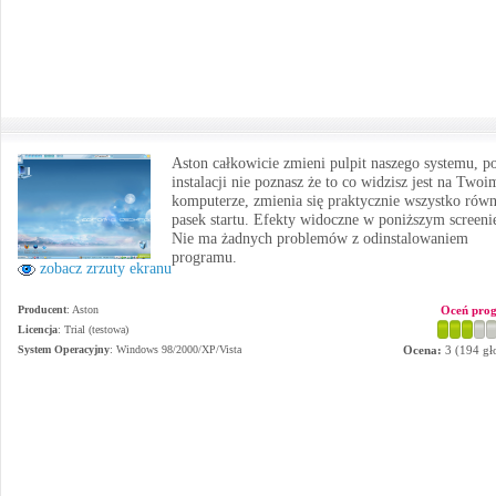
Aston całkowicie zmieni pulpit naszego systemu, p
instalacji nie poznasz że to co widzisz jest na Twoi
komputerze, zmienia się praktycznie wszystko równ
pasek startu. Efekty widoczne w poniższym screeni
Nie ma żadnych problemów z odinstalowaniem
programu.
zobacz zrzuty ekranu
Producent
:
Aston
Oceń pro
Licencja
: Trial (testowa)
System Operacyjny
:
Windows 98/2000/XP/Vista
Ocena:
3
(
194
gł