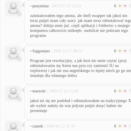
~pesymista
| 2010.07.13 13:23
0
zainstalowałem tego astona, ale shell swapper tak jakoś nie.
teraz pulpit mam cały szary. jak mam teraz odinstalować teg
astona? dobija mnie już. część aplikacji i folderów z mojego
komputera całkowicie zniknęło. osobiście nie polecam tego
programu
~Sajgoniarz
| 2009.12.17 08:31
0
Program jest rewelacyjny, a jak ktoś nie umie czytać (przy
odinstalowaniu się Aston nas pyta czy zamienić IU na
explorera) i jak nie zna angielskiego to lepiej niech go go ni
instaluje dla własnego dobra
~marecki
| 2009.12.14 15:04
0
jakoś mi się nie podobał i odinstalowałem na tradycyjnego 
ale wybór należy do was jedynie pulpit dosyć ładnie sie
prezentuje
~czarek
| 2009.06.12 11:16
0