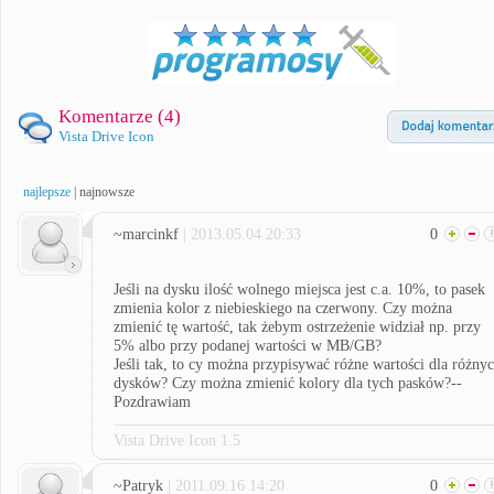
Komentarze (
4
)
Vista Drive Icon
najlepsze
|
najnowsze
~marcinkf
| 2013.05.04 20:33
0
Jeśli na dysku ilość wolnego miejsca jest c.a. 10%, to pasek
zmienia kolor z niebieskiego na czerwony. Czy można
zmienić tę wartość, tak żebym ostrzeżenie widział np. przy
5% albo przy podanej wartości w MB/GB?
Jeśli tak, to cy można przypisywać różne wartości dla różny
dysków? Czy można zmienić kolory dla tych pasków?--
Pozdrawiam
Vista Drive Icon 1.5
~Patryk
| 2011.09.16 14:20
0