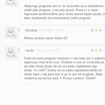
Wadą tego programu jest to, że wyświetla się w menadżerze
zadań jako program, a nie sam proces. Przez to w oknie
logowania użytkowników przy nicku zawsze będzie pisało, ż
dany użytkownik ma uruchomiony jeden program.
~Krystian
| 2011.08.01 16:07
0
Musisz zmienic nazwe dysku xD
~Archi
| 2009.11.28 00:35
0
Sorki ale mam program vistamizer i tam mam już w pakieci
najnowszy vista drive icon. Problem w tym że wyświetla mi
się tylko ikona dysku ale nie ma paska zapełnienia tego
dysku. Co robić? Zależy mi na pasku zapełnienia dysku bo
niezły bajer a tak poza tym to po to jest ten program. Mam
windowsa xp service pack 3. Proszę o pomoc. Dzieki!