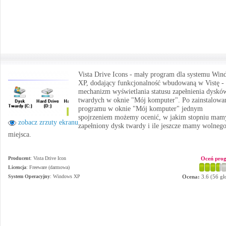
Vista Drive Icons - mały program dla systemu Win
XP, dodający funkcjonalność wbudowaną w Vistę -
mechanizm wyświetlania statusu zapełnienia dyskó
twardych w oknie "Mój komputer". Po zainstalowa
programu w oknie "Mój komputer" jednym
spojrzeniem możemy ocenić, w jakim stopniu mam
zobacz zrzuty ekranu
zapełniony dysk twardy i ile jeszcze mamy wolneg
miejsca.
Producent
:
Vista Drive Icon
Oceń pro
Licencja
: Freeware (darmowa)
System Operacyjny
:
Windows XP
Ocena:
3.6
(
56
gł