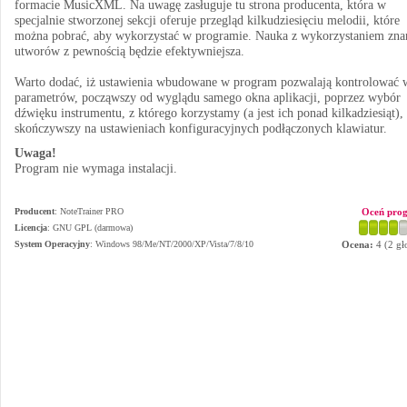
formacie MusicXML. Na uwagę zasługuje tu strona producenta, która w
specjalnie stworzonej sekcji oferuje przegląd kilkudziesięciu melodii, które
można pobrać, aby wykorzystać w programie. Nauka z wykorzystaniem zna
utworów z pewnością będzie efektywniejsza.
Warto dodać, iż ustawienia wbudowane w program pozwalają kontrolować 
parametrów, począwszy od wyglądu samego okna aplikacji, poprzez wybór
dźwięku instrumentu, z którego korzystamy (a jest ich ponad kilkadziesiąt),
skończywszy na ustawieniach konfiguracyjnych podłączonych klawiatur.
Uwaga!
Program nie wymaga instalacji.
Producent
:
NoteTrainer PRO
Oceń pro
Licencja
: GNU GPL (darmowa)
System Operacyjny
:
Windows 98/Me/NT/2000/XP/Vista/7/8/10
Ocena:
4
(
2
gł