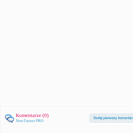
Komentarze (
0
)
NoteTrainer PRO