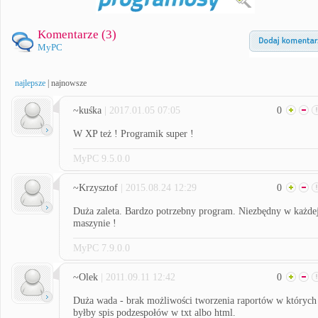
Komentarze (
3
)
MyPC
najlepsze
|
najnowsze
~kuśka
| 2017.01.05 07:05
0
W XP też ! Programik super !
MyPC 9.5.0.0
~Krzysztof
| 2015.08.24 12:29
0
Duża zaleta. Bardzo potrzebny program. Niezbędny w każde
maszynie !
MyPC 7.9.0.0
~Olek
| 2011.09.11 12:42
0
Duża wada - brak możliwości tworzenia raportów w których
byłby spis podzespołów w txt albo html.