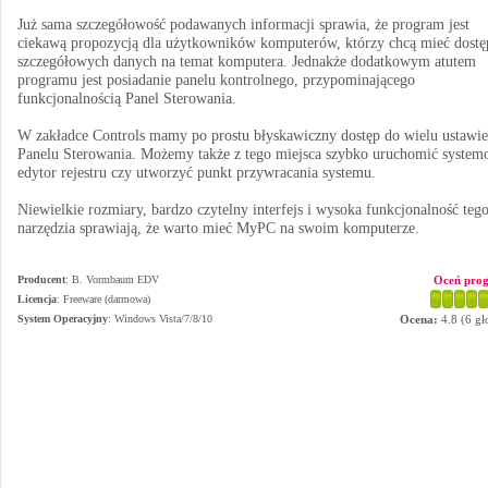
Już sama szczegółowość podawanych informacji sprawia, że program jest
ciekawą propozycją dla użytkowników komputerów, którzy chcą mieć dostę
szczegółowych danych na temat komputera. Jednakże dodatkowym atutem
programu jest posiadanie panelu kontrolnego, przypominającego
funkcjonalnością Panel Sterowania.
W zakładce Controls mamy po prostu błyskawiczny dostęp do wielu ustawi
Panelu Sterowania. Możemy także z tego miejsca szybko uruchomić syste
edytor rejestru czy utworzyć punkt przywracania systemu.
Niewielkie rozmiary, bardzo czytelny interfejs i wysoka funkcjonalność teg
narzędzia sprawiają, że warto mieć MyPC na swoim komputerze.
Producent
:
B. Vormbaum EDV
Oceń pro
Licencja
: Freeware (darmowa)
System Operacyjny
:
Windows Vista/7/8/10
Ocena:
4.8
(
6
gł