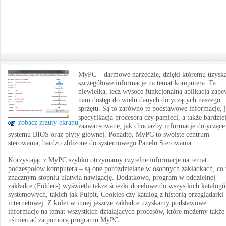
MyPC – darmowe narzędzie, dzięki któremu uzys
szczegółowe informacje na temat komputera. Ta
niewielka, lecz wysoce funkcjonalna aplikacja zape
nam dostęp do wielu danych dotyczących naszego
sprzętu. Są to zarówno te podstawowe informacje, 
specyfikacja procesora czy pamięci, a także bardzie
zobacz zrzuty ekranu
zaawansowane, jak chociażby informacje dotyczące
systemu BIOS oraz płyty głównej. Ponadto, MyPC to swoiste centrum
sterowania, bardzo zbliżone do systemowego Panelu Sterowania.
Korzystając z MyPC szybko otrzymamy czytelne informacje na temat
podzespołów komputera – są one porozdzielane w osobnych zakładkach, co
znacznym stopniu ułatwia nawigację. Dodatkowo, program w oddzielnej
zakładce (Folders) wyświetla także ścieżki docelowe do wszystkich katalog
systemowych, takich jak Pulpit, Cookies czy katalog z historią przeglądarki
internetowej. Z kolei w innej jeszcze zakładce uzyskamy podstawowe
informacje na temat wszystkich działających procesów, które możemy także
uśmiercać za pomocą programu MyPC.