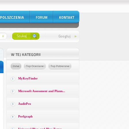
MyKeyFinder
1
Microsoft Assessment and Plann...
2
AuditPro
3
Perfgraph
4