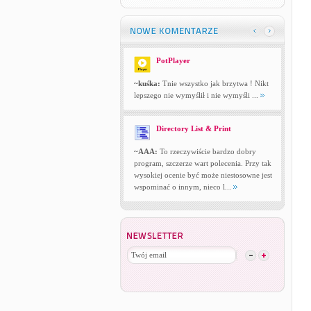
PotPlayer
~kuśka:
Tnie wszystko jak brzytwa ! Nikt
lepszego nie wymyślił i nie wymyśli ...
Directory List & Print
~AAA:
To rzeczywiście bardzo dobry
program, szczerze wart polecenia. Przy tak
wysokiej ocenie być może niestosowne jest
wspominać o innym, nieco l...