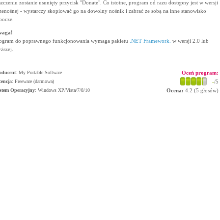
szczeniu zostanie usunięty przycisk "Donate". Co istotne, program od razu dostępny jest w wersji
zenośnej - wystarczy skopiować go na dowolny nośnik i zabrać ze sobą na inne stanowisko
bocze.
waga!
ogram do poprawnego funkcjonowania wymaga pakietu
.NET Framework.
w wersji 2.0 lub
ższej.
oducent
:
My Portable Software
Oceń program:
cencja
: Freeware (darmowa)
-
/5
stem Operacyjny
:
Windows XP/Vista/7/8/10
Ocena:
4.2
(
5
głosów)