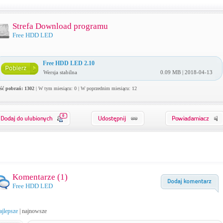
Strefa Download programu
Free HDD LED
Free HDD LED 2.10
Wersja stabilna
0.09 MB | 2018-04-13
ość pobrań: 1302
| W tym miesiącu: 0 | W poprzednim miesiącu: 12
0
Komentarze (
1
)
Free HDD LED
ajlepsze
|
najnowsze