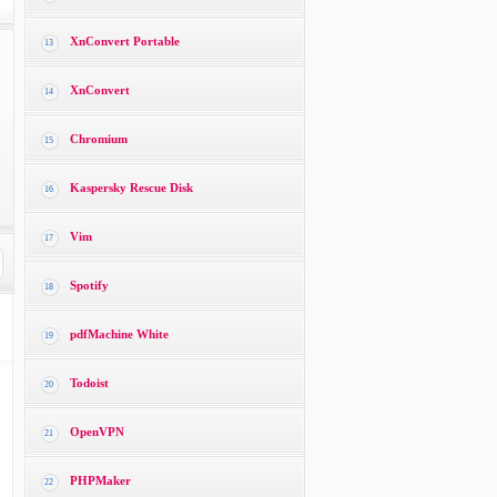
XnConvert Portable
13
XnConvert
14
Chromium
15
Kaspersky Rescue Disk
16
Vim
17
Spotify
18
pdfMachine White
19
Todoist
20
OpenVPN
21
PHPMaker
22