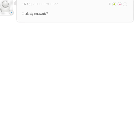
~RAq
| 2011.10.29 10:32
0
I jak się sprawuje?