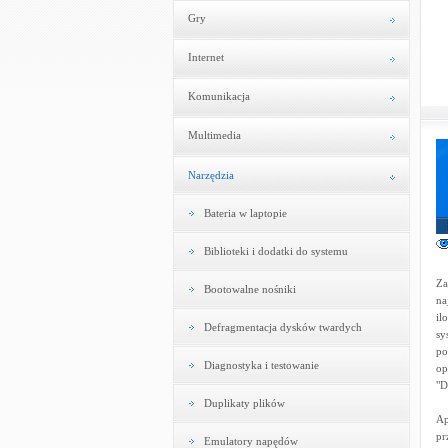
Gry
Internet
Komunikacja
Multimedia
Narzędzia
Bateria w laptopie
Biblioteki i dodatki do systemu
Za
Bootowalne nośniki
na
il
Defragmentacja dysków twardych
sy
po
Diagnostyka i testowanie
op
"D
Duplikaty plików
Ap
pr
Emulatory napędów