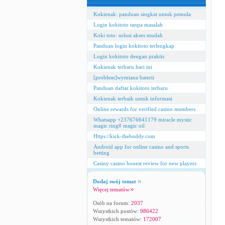
Kokienak: panduan singkat untuk pemula
Login kokitoto tanpa masalah
Koki toto: solusi akses mudah
Panduan login kokitoto terlengkap
Login kokitoto dengan praktis
Kokienak terbaru hari ini
[problem]wymiana baterii
Panduan daftar kokitoto terbaru
Kokienak terbaik untuk informasi
Online rewards for verified casino members
Whatsapp +237676641179 miracle mystic
magic ring# magic oil
Https://kick-thebuddy.com
Android app for online casino and sports
betting
Casiny casino honest review for new players
Dodaj swój temat
Więcej tematów
Osób na forum:
2037
Wszystkich postów:
986422
Wszystkich tematów:
172007