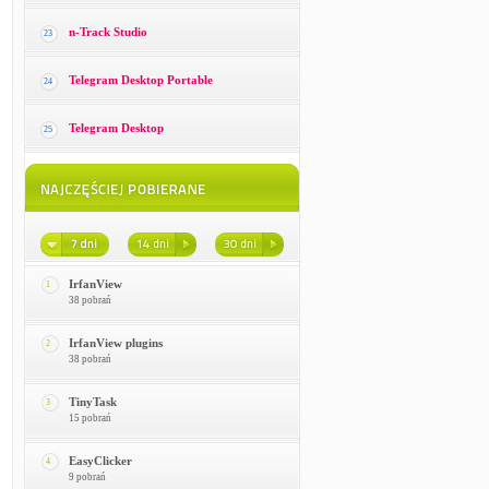
n-Track Studio
23
Telegram Desktop Portable
24
Telegram Desktop
25
IrfanView
1
38 pobrań
IrfanView plugins
2
38 pobrań
TinyTask
3
15 pobrań
EasyClicker
4
9 pobrań