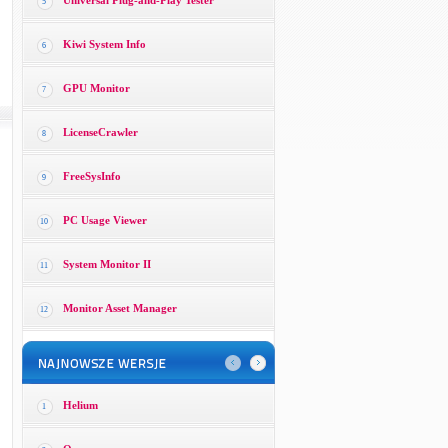
Universal Plug-and-Play Tester
5
Kiwi System Info
6
GPU Monitor
7
LicenseCrawler
8
FreeSysInfo
9
PC Usage Viewer
10
System Monitor II
11
Monitor Asset Manager
12
Helium
1