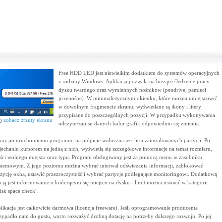
Free HDD LED jest niewielkim dodatkiem do systemów operacyjnych
z rodziny Windows. Aplikacja pozwala na bieżące śledzenie pracy
dysku twardego oraz wymiennych nośników (pendrive, pamięci
przenośne). W minimalistycznym okienku, które można umiejscowić
w dowolnym fragmencie ekranu, wyświetlane są ikony i litery
przypisane do poszczególnych pozycji. W przypadku wykonywania
zobacz zrzuty ekranu
odczytu/zapisu danych kolor grafik odpowiednio się zmienia.
raz po uruchomieniu programu, na pulpicie widoczna jest lista zainstalowanych partycji. Po
jechaniu kursorem na jedną z nich, wyświetlą się szczegółowe informacje na temat rozmiaru,
ości wolnego miejsca oraz typu. Program obsługiwany jest za pomocą menu w zasobniku
stemowym. Z jego poziomu można wybrać interwał odświeżania informacji, zablokować
zycję okna, ustawić przezroczystość i wybrać partycje podlegające monitoringowi. Dodatkową
cją jest informowanie o kończącym się miejscu na dysku - limit można ustawić w kategorii
isk space check".
likacja jest całkowicie darmowa (licencja freeware). Jeśli oprogramowanie producenta
zypadło nam do gustu, warto rozważyć drobną dotację na potrzeby dalszego rozwoju. Po jej