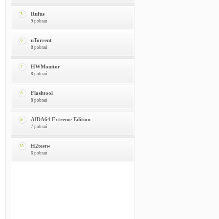
Rufus
5
9 pobrań
uTorrent
6
8 pobrań
HWMonitor
7
8 pobrań
Flashtool
8
8 pobrań
AIDA64 Extreme Edition
9
7 pobrań
H2testw
10
6 pobrań