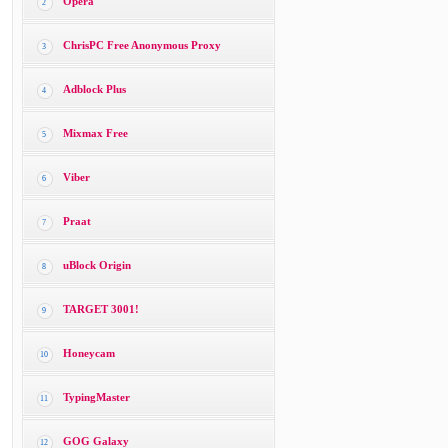
Opera
2
ChrisPC Free Anonymous Proxy
3
Adblock Plus
4
Mixmax Free
5
Viber
6
Praat
7
uBlock Origin
8
TARGET 3001!
9
Honeycam
10
TypingMaster
11
GOG Galaxy
12