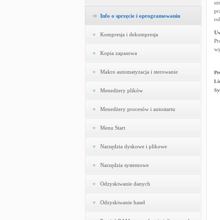
ui
pr
Info o sprzęcie i oprogramowaniu
ro
U
Kompresja i dekompresja
Pr
wy
Kopia zapasowa
Makro automatyzacja i sterowanie
Pr
Li
Menedżery plików
Sy
Menedżery procesów i autostartu
Menu Start
Narzędzia dyskowe i plikowe
Narzędzia systemowe
Odzyskiwanie danych
Odzyskiwanie haseł