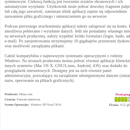
systemowym. Ciekawą funkcją jest tworzenie zrzutów ekranowych i ich
automatyczne wysyłanie. Użytkownik może pobrać dowolny fragment pulpi
lub całą jego zawartość, natomiast silnik aplikacji zajmie się odpowiednim
nazwaniem pliku graficznego i umieszczeniem go na serwerze.
Podczas pierwszego uruchomienia aplikacji należy zalogować się na konto, 
umożliwia pobieranie i wysyłanie danych. Jeśli nie posiadamy własnego mie
na serwerach producenta, należy wypełnić krótki formularz (login, hasło, ad
e-mail). Po zarejestrowaniu otrzymujemy 10 gigabajtów przestrzeni dyskow
oraz możliwość zarządzania plikami.
Całość kompatybilna z najnowszymi systemami operacyjnymi z rodziny
Windows. Na stronach producenta można pobrać również aplikacje klienckie
innych systemów (Mac OS X, GNU/Linux, Android, iOS) oraz dodatki do
przeglądarek internetowych. Dostępny jest na nich również panel
administracyjny, pozwalający na zarządzanie udostępnionymi danymi (zmia
nazw, operowanie na plikach graficznych).
Producent
:
Minus.com
Oceń pro
Licencja
: Freeware (darmowa)
System Operacyjny
:
Windows XP/Vista/7/8/10
Ocena:
4
(
2
gł