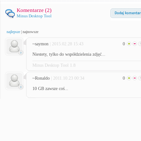
Komentarze (
2
)
Minus Desktop Tool
najlepsze
|
najnowsze
~saymon
| 2015.02.28 15:43
0
Niestety, tylko do współdzielenia zdjęć...
Minus Desktop Tool 1.8
~Ronaldo
| 2011.10.23 00:34
0
10 GB zawsze coś...