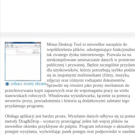
Minus Desktop Tool to niewielkie narzędzie do
współdzielenia plików, udostępniające funkcjonalno
tak zwanego dysku internetowego. Pozwala na na
nieskompilowane umieszczanie danych w przestrzen
publicznej i prywatnej. Będzie szczególnie przydat
dla użytkowników, którzy potrzebują szybko podzie
się ze znajomymi multimediami (filmy, muzyka,
zdjęcia) oraz różnymi rodzajami dokumentów.
zobacz zrzuty ekranu
Sprawdzi się również jako prosty mechanizm do
przechowywania kopii zapasowych oraz do wspomagania pracy na wielu
stanowiskach roboczych. Wbudowana wyszukiwarka, łączenie za pomocą
serwerów proxy, powiadomienia i historia są dodatkowymi zaletami tego
przydatnego programu.
Obsługa aplikacji jest bardzo prosta. Wysyłanie danych odbywa się za pomo
metody Drag&Drop - wystarczy przeciągnąć jeden lub więcej plików na
niewielkie okienko przyklejone do pulpitu. Program informuje o aktualnym
postępie wysyłania, wyświetlając pasek postępu oraz podpowiedzi w zasobn