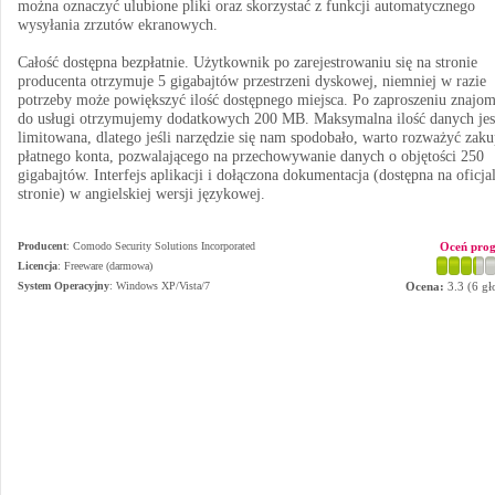
można oznaczyć ulubione pliki oraz skorzystać z funkcji automatycznego
wysyłania zrzutów ekranowych.
Całość dostępna bezpłatnie. Użytkownik po zarejestrowaniu się na stronie
producenta otrzymuje 5 gigabajtów przestrzeni dyskowej, niemniej w razie
potrzeby może powiększyć ilość dostępnego miejsca. Po zaproszeniu znajo
do usługi otrzymujemy dodatkowych 200 MB. Maksymalna ilość danych jes
limitowana, dlatego jeśli narzędzie się nam spodobało, warto rozważyć zak
płatnego konta, pozwalającego na przechowywanie danych o objętości 250
gigabajtów. Interfejs aplikacji i dołączona dokumentacja (dostępna na oficja
stronie) w angielskiej wersji językowej.
Producent
:
Comodo Security Solutions Incorporated
Oceń pro
Licencja
: Freeware (darmowa)
System Operacyjny
:
Windows XP/Vista/7
Ocena:
3.3
(
6
gł