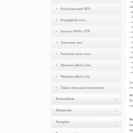
- 
ja
Pozycjonowanie SEO
- 
- 
Przeglądarki www
- 
- 
Serwery WWW i FTP
- 
- 
- 
Testowanie sieci
- 
- 
Tworzenie stron www
zn
- 
Wymiana plików p2m
- 
- 
Wymiana plików p2p
Ca
za
Zdalne sterowanie komputerem
W
Komunikacja
Pr
wy
Multimedia
Pr
Narzędzia
Li
Sy