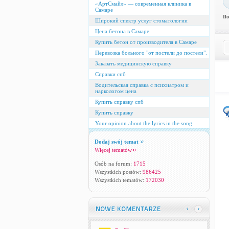
«АртСмайл» — современная клиника в
Самаре
Il
Широкий спектр услуг стоматологии
Цена бетона в Самаре
Купить бетон от производителя в Самаре
Перевозка больного "от постели до постели".
Заказать медицинскую справку
Справки спб
Водительская справка с психиатром и
наркологом цена
Купить справку спб
Купить справку
Your opinion about the lyrics in the song
Dodaj swój temat
Więcej tematów
Osób na forum:
1715
Wszystkich postów:
986425
Wszystkich tematów:
172030