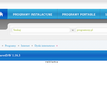
w
programosy.pl
Programy
Internet
Dyski internetowe
arotDAV 1.16.3