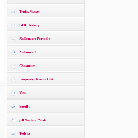
TypingMaster
13
GOG Galaxy
14
XnConvert Portable
15
XnConvert
16
Chromium
17
Kaspersky Rescue Disk
18
Vim
19
Spotify
20
pdfMachine White
21
Todoist
22