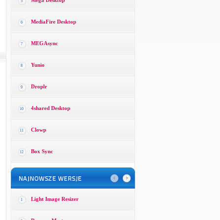
Mega Desktop
5
MediaFire Desktop
6
MEGAsync
7
Yunio
8
Droplr
9
4shared Desktop
10
Clowp
11
Box Sync
12
Light Image Resizer
1