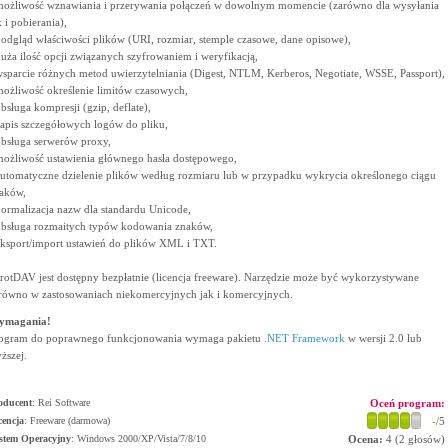
możliwość wznawiania i przerywania połączeń w dowolnym momencie (zarówno dla wysyłania
k i pobierania),
podgląd właściwości plików (URI, rozmiar, stemple czasowe, dane opisowe),
duża ilość opcji związanych szyfrowaniem i weryfikacją,
wsparcie różnych metod uwierzytelniania (Digest, NTLM, Kerberos, Negotiate, WSSE, Passport),
możliwość określenie limitów czasowych,
obsługa kompresji (gzip, deflate),
zapis szczegółowych logów do pliku,
obsługa serwerów proxy,
możliwość ustawienia głównego hasła dostępowego,
automatyczne dzielenie plików według rozmiaru lub w przypadku wykrycia określonego ciągu
aków,
normalizacja nazw dla standardu Unicode,
obsługa rozmaitych typów kodowania znaków,
eksport/import ustawień do plików XML i TXT.
rotDAV jest dostępny bezpłatnie (licencja freeware). Narzędzie może być wykorzystywane
równo w zastosowaniach niekomercyjnych jak i komercyjnych.
ymagania!
ogram do poprawnego funkcjonowania wymaga pakietu
.NET Framework
w wersji 2.0 lub
ższej.
oducent
:
Rei Software
Oceń program:
cencja
: Freeware (darmowa)
-
/5
stem Operacyjny
:
Windows 2000/XP/Vista/7/8/10
Ocena:
4
(
2
głosów)