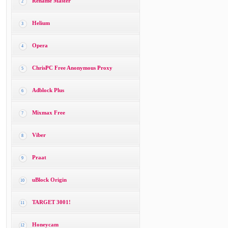
Rename Master
2
Helium
3
Opera
4
ChrisPC Free Anonymous Proxy
5
Adblock Plus
6
Mixmax Free
7
Viber
8
Praat
9
uBlock Origin
10
TARGET 3001!
11
Honeycam
12