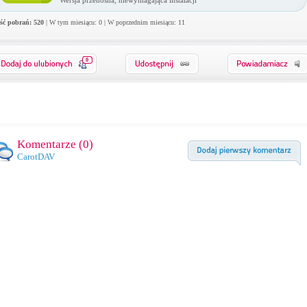
Wersja przenośna, niewymagająca instalacji
ość pobrań: 520
| W tym miesiącu: 0 | W poprzednim miesiącu: 11
0
Komentarze (
0
)
CarotDAV