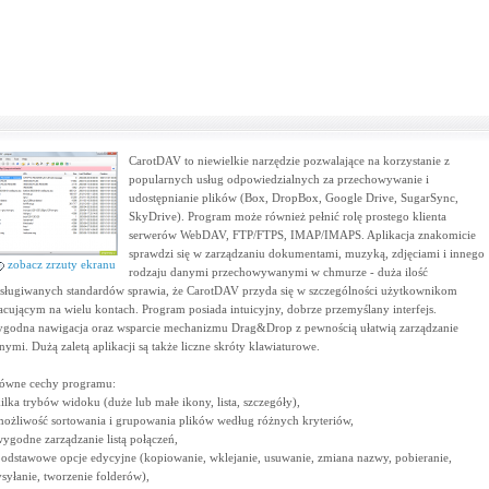
CarotDAV to niewielkie narzędzie pozwalające na korzystanie z
popularnych usług odpowiedzialnych za przechowywanie i
udostępnianie plików (Box, DropBox, Google Drive, SugarSync,
SkyDrive). Program może również pełnić rolę prostego klienta
serwerów WebDAV, FTP/FTPS, IMAP/IMAPS. Aplikacja znakomicie
sprawdzi się w zarządzaniu dokumentami, muzyką, zdjęciami i innego
zobacz zrzuty ekranu
rodzaju danymi przechowywanymi w chmurze - duża ilość
sługiwanych standardów sprawia, że CarotDAV przyda się w szczególności użytkownikom
acującym na wielu kontach. Program posiada intuicyjny, dobrze przemyślany interfejs.
godna nawigacja oraz wsparcie mechanizmu Drag&Drop z pewnością ułatwią zarządzanie
nymi. Dużą zaletą aplikacji są także liczne skróty klawiaturowe.
ówne cechy programu:
kilka trybów widoku (duże lub małe ikony, lista, szczegóły),
możliwość sortowania i grupowania plików według różnych kryteriów,
wygodne zarządzanie listą połączeń,
podstawowe opcje edycyjne (kopiowanie, wklejanie, usuwanie, zmiana nazwy, pobieranie,
syłanie, tworzenie folderów),