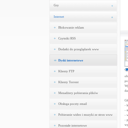
Gry
Internet
Blokowanie reklam
Czytniki RSS
Dodatki do przeglądarek www
Dyski internetowe
Klienty FTP
ob
pr
Klienty Torrent
Wy
da
Menadżery pobierania plików
Gł
Obsługa poczty email
- 
- 
Pobieranie wideo i muzyki ze stron www
- 
- 
wy
Pozostałe internetowe