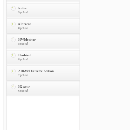
Rufus
5
9 pobrań
uTorrent
6
8 pobrań
HWMonitor
7
8 pobrań
Flashtool
8
8 pobrań
AIDA64 Extreme Edition
9
7 pobrań
H2testw
10
6 pobrań