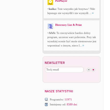
PotPlayer
~kuśka:
Tnie wszystko jak brzytwa ! Nikt
lepszego nie wymyślił i nie wymyśli ...
Directory List & Print
~AAA:
To rzeczywiście bardzo dobry
program, szczerze wart polecenia. Przy tak
wysokiej ocenie być może niestosowne jest
wspominać o innym, nieco l...
Programów:
11971
Istniejemy od:
8589 dni