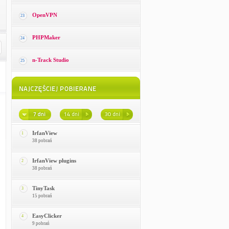
OpenVPN
23
PHPMaker
24
n-Track Studio
25
IrfanView
1
38 pobrań
IrfanView plugins
2
38 pobrań
TinyTask
3
15 pobrań
EasyClicker
4
9 pobrań