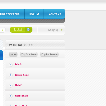
Wuala
1
Resilio Sync
2
HubiC
3
SharedSafe
4