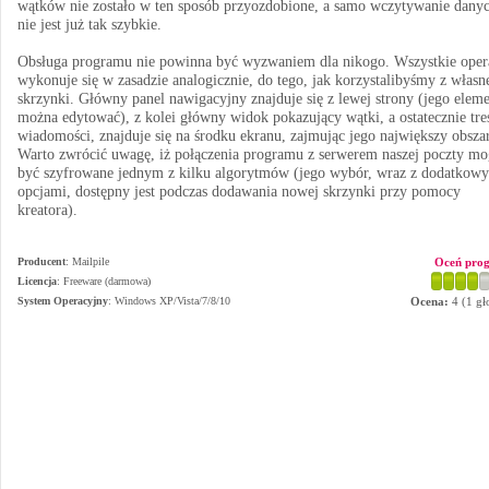
wątków nie zostało w ten sposób przyozdobione, a samo wczytywanie dany
nie jest już tak szybkie.
Obsługa programu nie powinna być wyzwaniem dla nikogo. Wszystkie oper
wykonuje się w zasadzie analogicznie, do tego, jak korzystalibyśmy z własn
skrzynki. Główny panel nawigacyjny znajduje się z lewej strony (jego elem
można edytować), z kolei główny widok pokazujący wątki, a ostatecznie tre
wiadomości, znajduje się na środku ekranu, zajmując jego największy obszar
Warto zwrócić uwagę, iż połączenia programu z serwerem naszej poczty mo
być szyfrowane jednym z kilku algorytmów (jego wybór, wraz z dodatkow
opcjami, dostępny jest podczas dodawania nowej skrzynki przy pomocy
kreatora).
Producent
:
Mailpile
Oceń pro
Licencja
: Freeware (darmowa)
System Operacyjny
:
Windows XP/Vista/7/8/10
Ocena:
4
(
1
gł