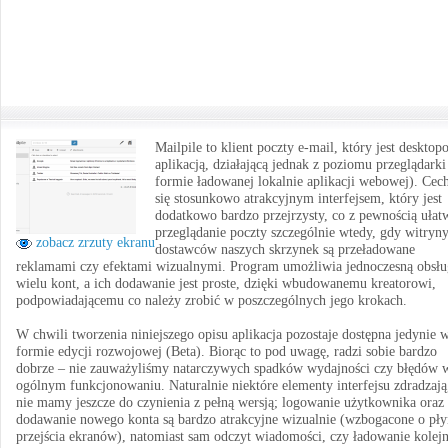
Mailpile to klient poczty e-mail, który jest deskto
aplikacją, działającą jednak z poziomu przeglądarki
formie ładowanej lokalnie aplikacji webowej). Cec
się stosunkowo atrakcyjnym interfejsem, który jest
dodatkowo bardzo przejrzysty, co z pewnością ułat
przeglądanie poczty szczególnie wtedy, gdy witryn
zobacz zrzuty ekranu
dostawców naszych skrzynek są przeładowane
reklamami czy efektami wizualnymi. Program umożliwia jednoczesną obsłu
wielu kont, a ich dodawanie jest proste, dzięki wbudowanemu kreatorowi,
podpowiadającemu co należy zrobić w poszczególnych jego krokach.
W chwili tworzenia niniejszego opisu aplikacja pozostaje dostępna jedynie 
formie edycji rozwojowej (Beta). Biorąc to pod uwagę, radzi sobie bardzo
dobrze – nie zauważyliśmy natarczywych spadków wydajności czy błędów 
ogólnym funkcjonowaniu. Naturalnie niektóre elementy interfejsu zdradzają
nie mamy jeszcze do czynienia z pełną wersją; logowanie użytkownika oraz
dodawanie nowego konta są bardzo atrakcyjne wizualnie (wzbogacone o pł
przejścia ekranów), natomiast sam odczyt wiadomości, czy ładowanie kolej