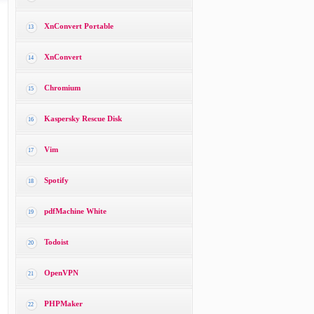
XnConvert Portable
13
XnConvert
14
Chromium
15
Kaspersky Rescue Disk
16
Vim
17
Spotify
18
pdfMachine White
19
Todoist
20
OpenVPN
21
PHPMaker
22