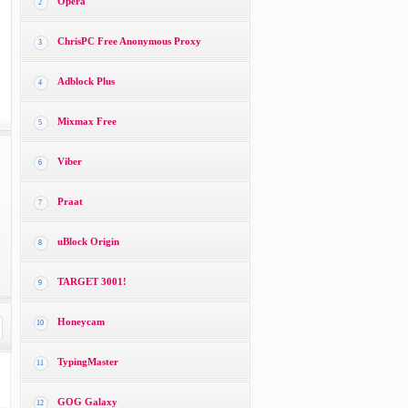
Opera
2
ChrisPC Free Anonymous Proxy
3
Adblock Plus
4
Mixmax Free
5
Viber
6
Praat
7
uBlock Origin
8
TARGET 3001!
9
Honeycam
10
TypingMaster
11
GOG Galaxy
12