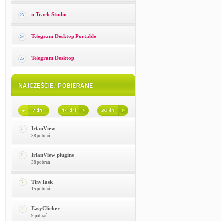
n-Track Studio
23
Telegram Desktop Portable
24
Telegram Desktop
25
IrfanView
1
38 pobrań
IrfanView plugins
2
38 pobrań
TinyTask
3
15 pobrań
EasyClicker
4
9 pobrań