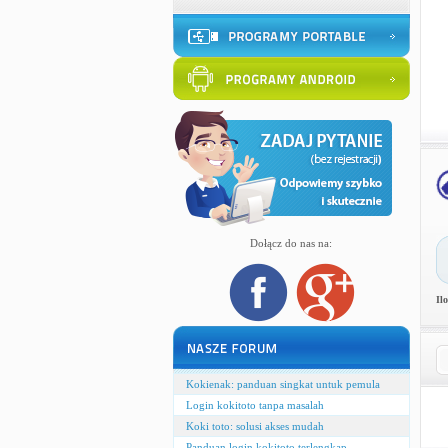
Dołącz do nas na:
Il
Kokienak: panduan singkat untuk pemula
Login kokitoto tanpa masalah
Koki toto: solusi akses mudah
Panduan login kokitoto terlengkap