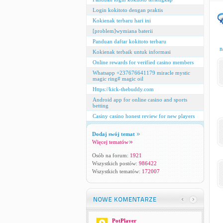
Login kokitoto dengan praktis
Kokienak terbaru hari ini
[problem]wymiana baterii
Panduan daftar kokitoto terbaru
n
Kokienak terbaik untuk informasi
Online rewards for verified casino members
Whatsapp +237676641179 miracle mystic
magic ring# magic oil
Https://kick-thebuddy.com
Android app for online casino and sports
betting
Casiny casino honest review for new players
Dodaj swój temat
Więcej tematów
Osób na forum:
1921
Wszystkich postów:
986422
Wszystkich tematów:
172007
PotPlayer