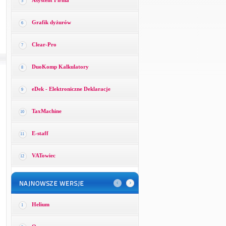
Asystent Firma
5
Grafik dyżurów
6
Clear-Pro
7
DuoKomp Kalkulatory
8
eDek - Elektroniczne Deklaracje
9
TaxMachine
10
E-staff
11
VATowiec
12
Helium
1