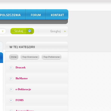
Druczek
1
BizMaster
2
e-Deklaracje
3
FOMS
4