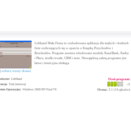
Lefthand Mała Firma to rozbudowana aplikacja dla małych i średnich
firm rozliczających się w oparciu o Książkę Przychodów i
Rozchodów. Program zawiera wbudowane moduły Kasa/Bank, Kadry
i Płace, środki trwałe, CRM i inne. Niewątpliwą zaletą programu jest
łatwa i intuicyjna obsługa.
zobacz zrzuty ekranu
oducent
:
LeftHand
Oceń program:
cencja
: Trial (testowa)
-
/5
stem Operacyjny
:
Windows 2000/XP/Vista/7/8
Ocena:
3.1
(
14
głosów)