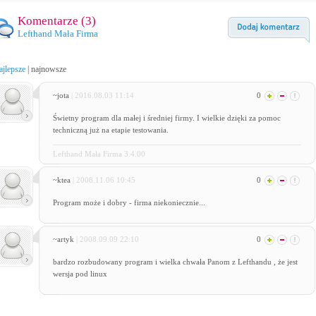
Komentarze (
3
)
Lefthand Mała Firma
ajlepsze
|
najnowsze
~jota
| 2016.08.03 11:14
0
Świetny program dla małej i średniej firmy. I wielkie dzięki za pomoc
techniczną już na etapie testowania.
Lefthand Mała Firma 3.4.00
~ktea
| 2008.11.06 10:45
0
Program może i dobry - firma niekoniecznie...
~artyk
| 2008.09.09 22:10
0
bardzo rozbudowany program i wielka chwała Panom z Lefthandu , że jest
wersja pod linux