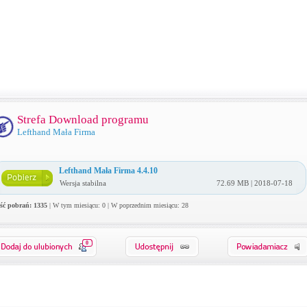
Strefa Download programu
Lefthand Mała Firma
Lefthand Mała Firma 4.4.10
Wersja stabilna
72.69 MB | 2018-07-18
ość pobrań: 1335
| W tym miesiącu: 0 | W poprzednim miesiącu: 28
0