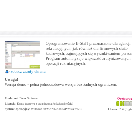
Oprogramowanie E-Staff przeznaczone dla agencji
rekrutacyjnych, jak również dla firmowych służb
kadrowych, zajmujących się wyszukiwaniem person
Program automatyzuje większość zrutynizowanych
operacji rekrutacyjnych.
zobacz zrzuty ekranu
Uwaga!
Wersja demo - pełna jednoosobowa wersja bez żadnych ograniczeń.
Producent
:
Datex Software
Oceń pro
Licencja
: Demo (testowa z ograniczoną funkcjonalnością)
System Operacyjny
:
Windows 98/Me/NT/2000/XP/Vista/7/8/10
Ocena:
2.4
(
5
gł