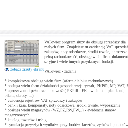
VATowiec program służy do obsługi sprzedaży dla
małych firm. Znajdziesz tu ewidencję VAT sprzedaż
zakupów, noty odsetkowe, środki trwałe, uproszczo
pełną rachunkowość, obsługę wielu firm, dokumen
seryjne i wiele innych przydatnych funkcji.
zobacz zrzuty ekranu
VATowiec - zadania
* kompleksowa obsługa wielu firm (oferta dla biur rachunkowych)
* obsługa wielu form działalności gospodarczej: ryczałt, PKPiR, MP, VAT,
* uproszczona i pełna rachunkowość ( PKPiR i FK - wieloletni plan kont,
bilans, obroty, ...)
* ewidencja rejestrów VAT sprzedaży i zakupów
* bank i kasa, kompensaty, noty odsetkowe, środki trwałe, wyposażenie
* obsługa wielu magazynów (WZ,PZ,RW,PW,..) - ewidencja stanów
magazynowych
* katalog towarów i usług
* symulacja przyszłych wyników: przychodów, kosztów, zysków i podatkó