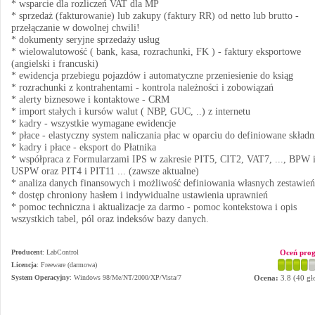
* wsparcie dla rozliczeń VAT dla MP
* sprzedaż (fakturowanie) lub zakupy (faktury RR) od netto lub brutto -
przełączanie w dowolnej chwili!
* dokumenty seryjne sprzedaży usług
* wielowalutowość ( bank, kasa, rozrachunki, FK ) - faktury eksportowe
(angielski i francuski)
* ewidencja przebiegu pojazdów i automatyczne przeniesienie do ksiąg
* rozrachunki z kontrahentami - kontrola należności i zobowiązań
* alerty biznesowe i kontaktowe - CRM
* import stałych i kursów walut ( NBP, GUC, ..) z internetu
* kadry - wszystkie wymagane ewidencje
* płace - elastyczny system naliczania płac w oparciu do definiowane składn
* kadry i płace - eksport do Płatnika
* współpraca z Formularzami IPS w zakresie PIT5, CIT2, VAT7, ..., BPW 
USPW oraz PIT4 i PIT11 ... (zawsze aktualne)
* analiza danych finansowych i możliwość definiowania własnych zestawień
* dostęp chroniony hasłem i indywidualne ustawienia uprawnień
* pomoc techniczna i aktualizacje za darmo - pomoc kontekstowa i opis
wszystkich tabel, pól oraz indeksów bazy danych.
Producent
:
LabControl
Oceń pro
Licencja
: Freeware (darmowa)
System Operacyjny
:
Windows 98/Me/NT/2000/XP/Vista/7
Ocena:
3.8
(
40
gł