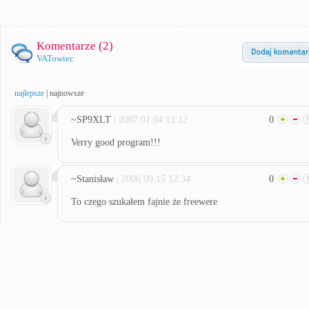
Komentarze (
2
)
VATowiec
najlepsze
|
najnowsze
~SP9XLT
| 2007.01.04 13:12
0
Verry good program!!!
~Stanisław
| 2006.09.15 12:34
0
To czego szukałem fajnie że freewere