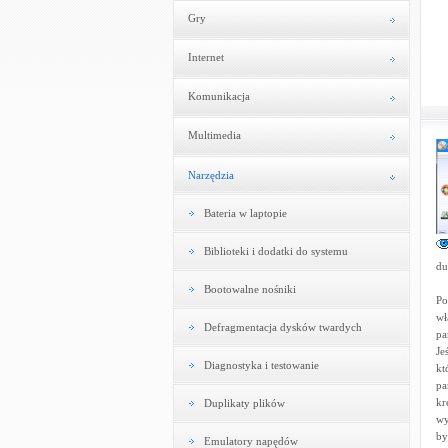
Gry
Internet
Komunikacja
Multimedia
Narzędzia
Bateria w laptopie
Biblioteki i dodatki do systemu
du
Bootowalne nośniki
Po
wł
Defragmentacja dysków twardych
pa
Je
Diagnostyka i testowanie
kt
pa
kr
Duplikaty plików
wy
by
Emulatory napędów