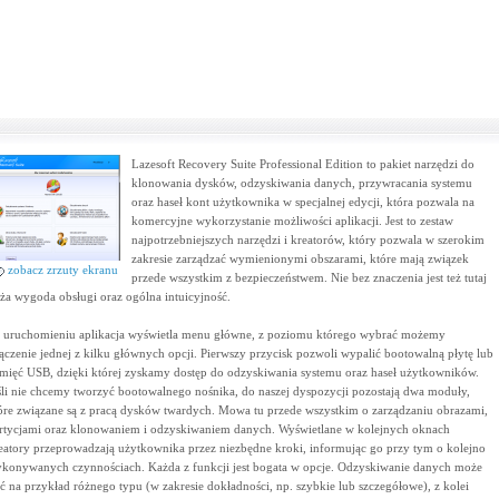
Lazesoft Recovery Suite Professional Edition to pakiet narzędzi do
klonowania dysków, odzyskiwania danych, przywracania systemu
oraz haseł kont użytkownika w specjalnej edycji, która pozwala na
komercyjne wykorzystanie możliwości aplikacji. Jest to zestaw
najpotrzebniejszych narzędzi i kreatorów, który pozwala w szerokim
zakresie zarządzać wymienionymi obszarami, które mają związek
zobacz zrzuty ekranu
przede wszystkim z bezpieczeństwem. Nie bez znaczenia jest też tutaj
ża wygoda obsługi oraz ogólna intuicyjność.
 uruchomieniu aplikacja wyświetla menu główne, z poziomu którego wybrać możemy
ączenie jednej z kilku głównych opcji. Pierwszy przycisk pozwoli wypalić bootowalną płytę lub
mięć USB, dzięki której zyskamy dostęp do odzyskiwania systemu oraz haseł użytkowników.
śli nie chcemy tworzyć bootowalnego nośnika, do naszej dyspozycji pozostają dwa moduły,
óre związane są z pracą dysków twardych. Mowa tu przede wszystkim o zarządzaniu obrazami,
rtycjami oraz klonowaniem i odzyskiwaniem danych. Wyświetlane w kolejnych oknach
eatory przeprowadzają użytkownika przez niezbędne kroki, informując go przy tym o kolejno
konywanych czynnościach. Każda z funkcji jest bogata w opcje. Odzyskiwanie danych może
ć na przykład różnego typu (w zakresie dokładności, np. szybkie lub szczegółowe), z kolei