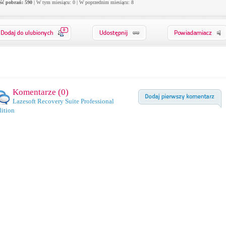
ość pobrań: 590
| W tym miesiącu: 0 | W poprzednim miesiącu: 8
0
Komentarze (
0
)
Lazesoft Recovery Suite Professional
ition