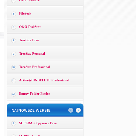
GetFoldersize
5
FileSeek
6
O&O DiskStat
7
TreeSize Free
8
TreeSize Personal
9
TreeSize Professional
10
Active@ UNDELETE Professional
11
Empty Folder Finder
12
SUPERAntiSpyware Free
1