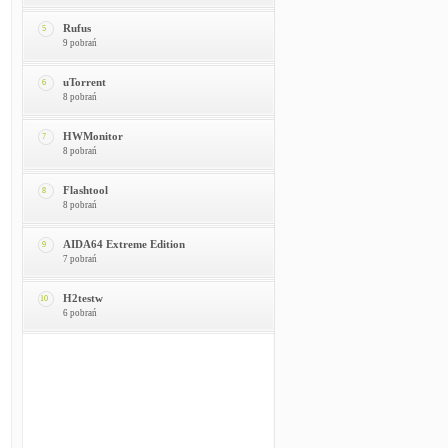
Rufus
5
9 pobrań
uTorrent
6
8 pobrań
HWMonitor
7
8 pobrań
Flashtool
8
8 pobrań
AIDA64 Extreme Edition
9
7 pobrań
H2testw
10
6 pobrań