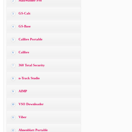
MailWasher Pro
2
GS-Calc
3
GS-Base
4
Calibre Portable
5
Calibre
6
360 Total Security
7
n-Track Studio
8
AIMP
9
VSO Downloader
10
Viber
11
Ahnenblatt Portable
12