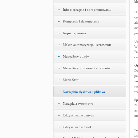
kl
Info o sprzęcie i oprogramowaniu
Do
cz
Kompresja i dekompresja
al
oc
Kopia zapasowa
pr
U
Makro automatyzacja i sterowanie
W 
Pr
Menedżery plików
ca
Og
Menedżery procesów i autostartu
De
pr
Menu Start
sa
re
ws
Narzędzia dyskowe i plikowe
Sp
Narzędzia systemowe
Ni
an
Odzyskiwanie danych
in
Odzyskiwanie haseł
Pr
Li