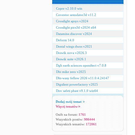
Copre v2.10.0 win
Coventor semulator3d v11.2
Crosslight apsys v2024
Crosslight pics3d v2024 x64
Datamine.discover v2024
Deform 14.0
Dental wings dwos v2021
Deswik nova v2026.3
Deswik suite v2026.1
Dgb earth sciences opendtect v7.0.8
Dhi mike zero v2025
Dhi-wasy feflow 2026 v11.0.4.24147
Digsilent powerfactory v2025
Dnv safeti phast v9.1.0 win64
Dodaj swój temat
Więcej tematów
Osób na forum:
1761
Wszystkich postów:
986444
Wszystkich tematów:
172061