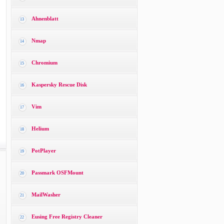
Ahnenblatt
13
Nmap
14
Chromium
15
Kaspersky Rescue Disk
16
Vim
17
Helium
18
PotPlayer
19
Passmark OSFMount
20
MailWasher
21
Eusing Free Registry Cleaner
22