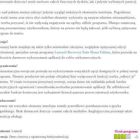
onowanie dotyczyć może zarówno całych fizycznych dysków, jak i jedynie wybranych partycji.
 wad pakietu można zaliczyć jedynie wygląd niektórych elementów interfejsu. Pogrubione
cionki menu oraz nieco zbyt ozdobne elementy wykresów są naszym zdaniem nieuzasadnione,
e trzeba przyznać, iż nie wpływają negatywnie na ogólny odbiór programu. Dlatego ostateczną
enę pozostawiamy użytkownikom, którzy na pewno nie będą żałować, jeśli wybiorą opisywany
ogram do testów.
waga!
naszej bazie znajduje się także tylko minimalnie okrojona, względem opisywanej edycji
ofessional, specjalna wersja programu
Lazesoft Recovery Suite Home Edition
, która pozwala na
łkowicie darmowe wykorzystanie aplikacji do celów niekomercyjnych.
raniczenia!
monstracyjna wersja nie pozwala na wykorzystanie wszystkich opcji dostępnych w pełnej wersji
ogramu. Niestety producent nie podaje oficjalnej listy wyłączonych funkcji; trzeba „odkryć je”
memu. W czasie tworzenia powyższej recenzji, wersja demo nie nakładała jednak bardzo
strykcyjnych ograniczeń i umożliwiała swobodne przetestowanie aplikacji. By odblokować
zystkie funkcje konieczne jest wykupienie licencji poprzez proces rejestracji użytkownika.
olszczenie!
estety nie wszystkie elementy interfejsu zostały prawidłowo przetłumaczone z języka
gielskiego. Brak tłumaczeń dotyczy czasem całych modułów. Anglojęzyczna pozostaje także
strukcja obsługi.
oducent
:
Lazesoft
Oceń program:
cencja
: Demo (testowa z ograniczoną funkcjonalnością)
-
/5