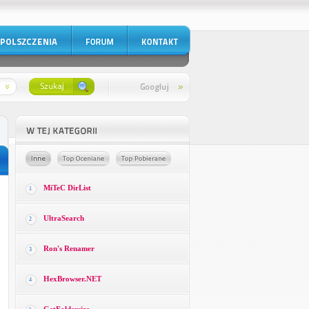
MiTeC DirList
1
UltraSearch
2
Ron's Renamer
3
HexBrowser.NET
4