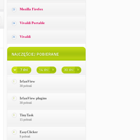
Mozilla Firefox
23
Vivaldi Portable
24
Vivaldi
25
IrfanView
1
38 pobrań
IrfanView plugins
2
38 pobrań
TinyTask
3
15 pobrań
EasyClicker
4
9 pobrań