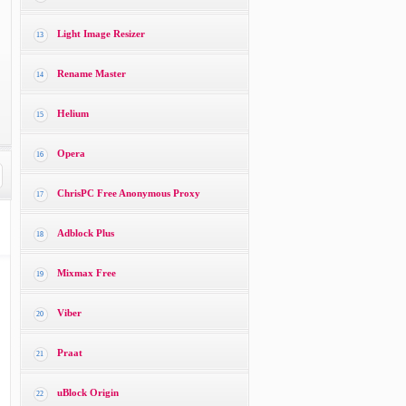
Light Image Resizer
13
Rename Master
14
Helium
15
Opera
16
ChrisPC Free Anonymous Proxy
17
Adblock Plus
18
Mixmax Free
19
Viber
20
Praat
21
uBlock Origin
22