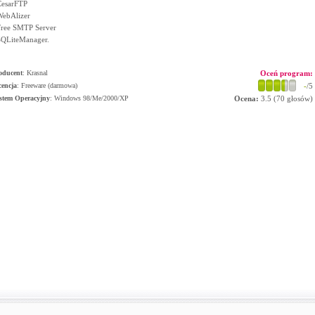
CesarFTP
WebAlizer
Free SMTP Server
SQLiteManager.
oducent
:
Krasnal
Oceń program:
cencja
: Freeware (darmowa)
-
/5
stem Operacyjny
:
Windows 98/Me/2000/XP
Ocena:
3.5
(
70
głosów)