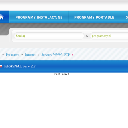
w
programosy.pl
Programy
Internet
Serwery WWW i FTP
KRASNAL Serv 2.7