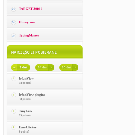
TARGET 3001!
23
Honeycam
24
TypingMaster
25
IrfanView
1
38 pobrań
IrfanView plugins
2
38 pobrań
TinyTask
3
15 pobrań
EasyClicker
4
9 pobrań