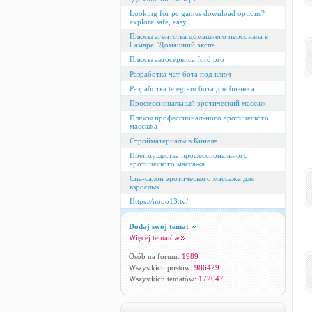
Looking for pc games download options?
explore safe, easy,
Плюсы агентства домашнего персонала в
Самаре "Домашний экспе
Плюсы автосервиса ford pro
Разработка чат-бота под ключ
Разработка telegram бота для бизнеса
Профессиональный эротический массаж
Плюсы профессионального эротического
массажа
Стройматериалы в Кинеле
Преимущества профессионального
эротического массажа
Спа-салон эротического массажа для
взрослых
Https://nooo13.tv/
Dodaj swój temat
Więcej tematów
Osób na forum:
1989
Wszystkich postów:
986429
Wszystkich tematów:
172047