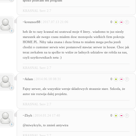
spoko polecam ten program
KRASNAL Serv 2.7
~kresznor88
| 2017.07.13 21:06
0
heh ile to razy krasnal mi uratowal moje 4 litery.. wiadomo to juz niezly
staruszek ale swego czasu mialem dosc monopolu wielkich firm pokroju
HOME.PL. Niby taka znana i duza firma to mialem mega pecha jezeli
chodzi o customer serwis wiec postanowil stawiac serwer in house. Choc jak
teraz zerkalem na ta spolke to widze ze ladnych udzialow sie robila na nas,
czyli uzytkownikach neta :)
KRASNAL Serv 2.7
~Adam
| 2014.06.18 08:31
0
Fajny serwer, ale wszystkie wersje składowych strasznie stare. Szkoda, że
autor nie rozwija dalej projektu.
KRASNAL Serv 2.7
~Zbyh
| 2014.01.24 17:40
0
@miwykrylo, to zmień antywira
KRASNAL Serv 2.7