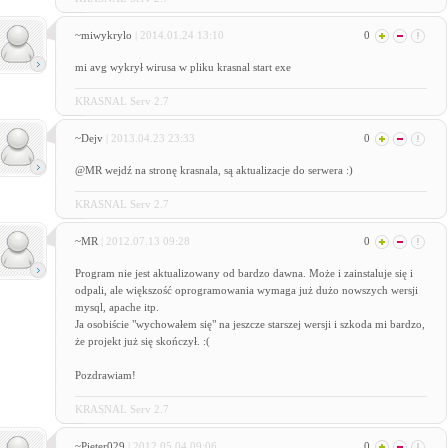
~miwykrylo
| 2014.01.24 13:10
0
mi avg wykrył wirusa w pliku krasnal start exe
KRASNAL Serv 2.7
~Dejv
| 2013.04.23 23:33
0
@MR wejdź na stronę krasnala, są aktualizacje do serwera :)
KRASNAL Serv 2.7
~MR
| 2012.07.13 09:28
0
Program nie jest aktualizowany od bardzo dawna. Może i zainstaluje się i
odpali, ale większość oprogramowania wymaga już dużo nowszych wersji
mysql, apache itp.
Ja osobiście "wychowałem się" na jeszcze starszej wersji i szkoda mi bardzo,
że projekt już się skończył. :(
Pozdrawiam!
KRASNAL Serv 2.7
~Pieter029
| 2012.05.04 09:06
0