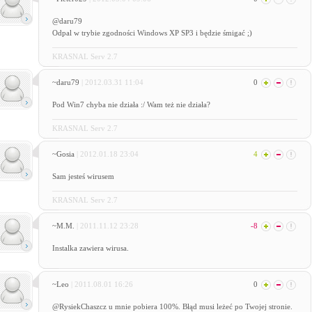
@daru79
Odpal w trybie zgodności Windows XP SP3 i będzie śmigać ;)
KRASNAL Serv 2.7
~daru79
| 2012.03.31 11:04
0
Pod Win7 chyba nie działa :/ Wam też nie działa?
KRASNAL Serv 2.7
~Gosia
| 2012.01.18 23:04
4
Sam jesteś wirusem
KRASNAL Serv 2.7
~M.M.
| 2011.11.12 23:28
-8
Instalka zawiera wirusa.
~Leo
| 2011.08.01 16:26
0
@RysiekChaszcz u mnie pobiera 100%. Błąd musi leżeć po Twojej stronie.