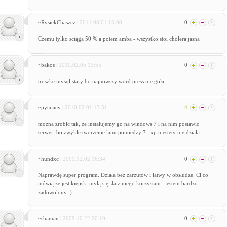
~RysiekChaszcz
| 2011.08.01 15:08
0
Czemu tylko sciąga 50 % a potem amba - wszystko stoi cholera jasna
~bakos
| 2010.02.05 13:55
0
troszke mysql stary bo najnowszy word press nie goła
~pytajacy
| 2010.02.01 13:51
4
mozna zrobic tak, ze instalujemy go na windows 7 i na nim postawic
serwer, bo zwykle tworzenie lanu pomiedzy 7 i xp niestety nie dziala...
~hundxc
| 2009.12.02 16:34
0
Naprawdę super program. Działa bez zarzutów i łatwy w obsłudze. Ci co
mówią że jest kiepski mylą się. Ja z niego korzystam i jestem bardzo
zadowolony :)
~shaman
| 2009.10.22 20:10
0