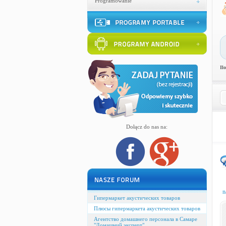
Programowanie
Il
Dołącz do nas na:
n
Гипермаркет акустических товаров
Плюсы гипермаркета акустических товаров
Агентство домашнего персонала в Самаре
"Домашний эксперт"