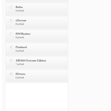
Rufus
5
9 pobrań
uTorrent
6
8 pobrań
HWMonitor
7
8 pobrań
Flashtool
8
8 pobrań
AIDA64 Extreme Edition
9
7 pobrań
H2testw
10
6 pobrań