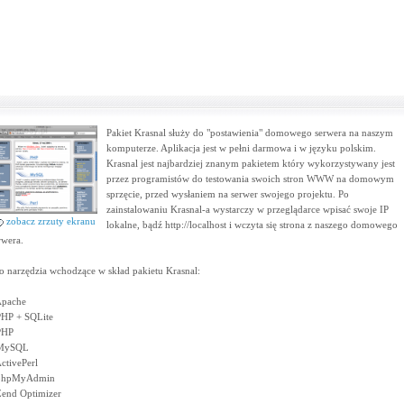
Pakiet Krasnal służy do "postawienia" domowego serwera na naszym
komputerze. Aplikacja jest w pełni darmowa i w języku polskim.
Krasnal jest najbardziej znanym pakietem który wykorzystywany jest
przez programistów do testowania swoich stron WWW na domowym
sprzęcie, przed wysłaniem na serwer swojego projektu. Po
zainstalowaniu Krasnal-a wystarczy w przeglądarce wpisać swoje IP
zobacz zrzuty ekranu
lokalne, bądź http://localhost i wczyta się strona z naszego domowego
rwera.
o narzędzia wchodzące w skład pakietu Krasnal:
Apache
PHP + SQLite
PHP
 MySQL
ActivePerl
phpMyAdmin
Zend Optimizer