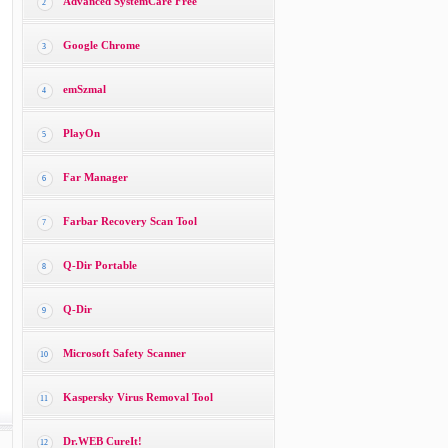
Advanced SystemCare Free
2
Google Chrome
3
emSzmal
4
PlayOn
5
Far Manager
6
Farbar Recovery Scan Tool
7
Q-Dir Portable
8
Q-Dir
9
Microsoft Safety Scanner
10
Kaspersky Virus Removal Tool
11
Dr.WEB CureIt!
12