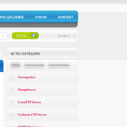
VertrigoServ
1
WampServer
2
CrossFTP Server
3
Cerberus FTP Server
4