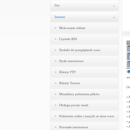
Gry
Internet
Blokowanie reklam
Czytniki RSS
Dodatki do przeglądarek www
Dyski internetowe
Klienty FTP
se
Klienty Torrent
Ot
Menadżery pobierania plików
• 
• 
Obsługa poczty email
• 
•
Pobieranie wideo i muzyki ze stron www
• 
• 
• 
Pozostałe internetowe