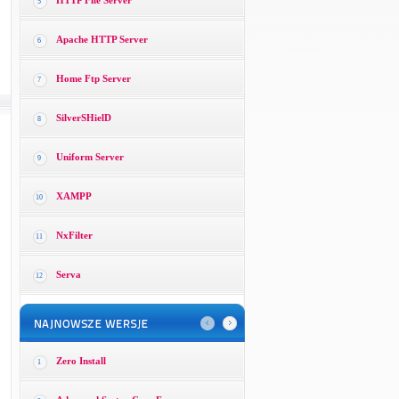
HTTP File Server
5
Apache HTTP Server
6
Home Ftp Server
7
SilverSHielD
8
Uniform Server
9
XAMPP
10
NxFilter
11
Serva
12
Zero Install
1