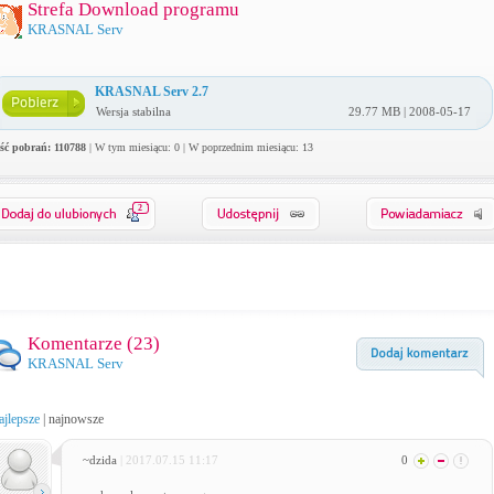
Strefa Download programu
KRASNAL Serv
KRASNAL Serv 2.7
Wersja stabilna
29.77 MB | 2008-05-17
ość pobrań: 110788
| W tym miesiącu: 0 | W poprzednim miesiącu: 13
2
Komentarze (
23
)
KRASNAL Serv
ajlepsze
|
najnowsze
~dzida
| 2017.07.15 11:17
0