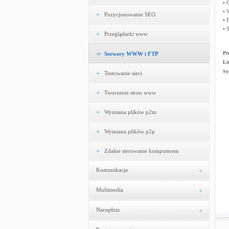
• 
• 
Pozycjonowanie SEO
• 
• 
Przeglądarki www
Pr
Serwery WWW i FTP
Li
Sy
Testowanie sieci
Tworzenie stron www
Wymiana plików p2m
Wymiana plików p2p
Zdalne sterowanie komputerem
Komunikacja
Multimedia
Narzędzia