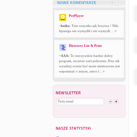
PotPlayer
~kuśka:
Tnie wszystko jak brzytwa ! Nikt
lepszego nie wymyślił i nie wymyśli ...
Directory List & Print
~AAA:
To rzeczywiście bardzo dobry
program, szczerze wart polecenia. Przy tak
wysokiej ocenie być może niestosowne jest
wspominać o innym, nieco l...