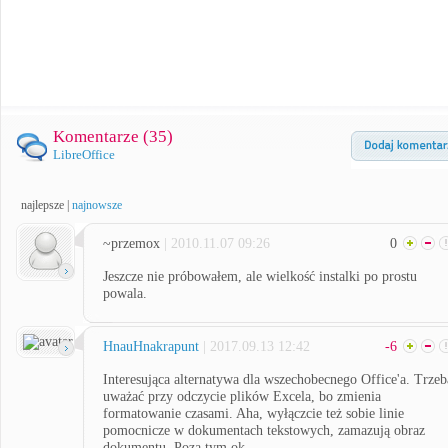
Komentarze (
35
)
LibreOffice
najlepsze
|
najnowsze
~przemox
| 2010.11.07 09:26
0
Jeszcze nie próbowałem, ale wielkość instalki po prostu
powala.
HnauHnakrapunt
| 2017.09.13 12:42
-6
Interesująca alternatywa dla wszechobecnego Office'a. Trzeb
uważać przy odczycie plików Excela, bo zmienia
formatowanie czasami. Aha, wyłączcie też sobie linie
pomocnicze w dokumentach tekstowych, zamazują obraz
dokumentu. Poza tym ok.