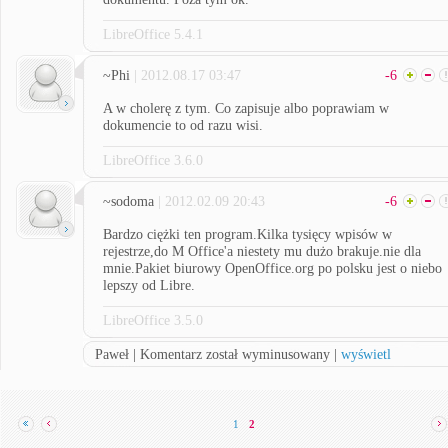
LibreOffice 5.4.1
~Phi
| 2012.08.17 03:47
-6
A w cholerę z tym. Co zapisuje albo poprawiam w
dokumencie to od razu wisi.
LibreOffice 3.6.0
~sodoma
| 2012.02.09 20:43
-6
Bardzo ciężki ten program.Kilka tysięcy wpisów w
rejestrze,do M Office'a niestety mu dużo brakuje.nie dla
mnie.Pakiet biurowy OpenOffice.org po polsku jest o niebo
lepszy od Libre.
LibreOffice 3.5.0
Paweł | Komentarz został wyminusowany |
wyświetl
1
2