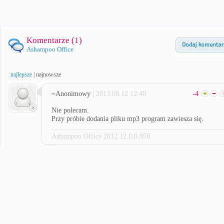
Komentarze (
1
)
Ashampoo Office
najlepsze
|
najnowsze
~Anonimowy
| 2013.08.12 12:40
-4
Nie polecam.
Przy próbie dodania pliku mp3 program zawiesza się.
Ashampoo Office 2012 12.0.0.959