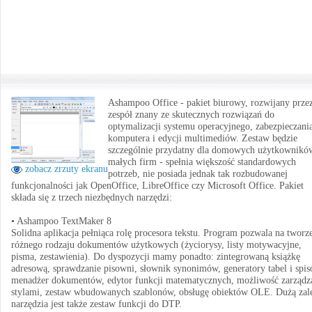
Ashampoo Office - pakiet biurowy, rozwijany prze
zespół znany ze skutecznych rozwiązań do
optymalizacji systemu operacyjnego, zabezpieczani
komputera i edycji multimediów. Zestaw będzie
szczególnie przydatny dla domowych użytkownikó
małych firm - spełnia większość standardowych
zobacz zrzuty ekranu
potrzeb, nie posiada jednak tak rozbudowanej
funkcjonalności jak OpenOffice, LibreOffice czy Microsoft Office. Pakiet
składa się z trzech niezbędnych narzędzi:
• Ashampoo TextMaker 8
Solidna aplikacja pełniąca rolę procesora tekstu. Program pozwala na tworz
różnego rodzaju dokumentów użytkowych (życiorysy, listy motywacyjne,
pisma, zestawienia). Do dyspozycji mamy ponadto: zintegrowaną książkę
adresową, sprawdzanie pisowni, słownik synonimów, generatory tabel i spis
menadżer dokumentów, edytor funkcji matematycznych, możliwość zarządz
stylami, zestaw wbudowanych szablonów, obsługę obiektów OLE. Dużą zal
narzędzia jest także zestaw funkcji do DTP.