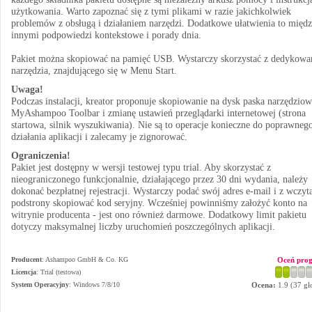
użytkowania. Warto zapoznać się z tymi plikami w razie jakichkolwiek
problemów z obsługą i działaniem narzędzi. Dodatkowe ułatwienia to międ
innymi podpowiedzi kontekstowe i porady dnia.
Pakiet można skopiować na pamięć USB. Wystarczy skorzystać z dedykowa
narzędzia, znajdującego się w Menu Start.
Uwaga!
Podczas instalacji, kreator proponuje skopiowanie na dysk paska narzędzio
MyAshampoo Toolbar i zmianę ustawień przeglądarki internetowej (strona
startowa, silnik wyszukiwania). Nie są to operacje konieczne do poprawneg
działania aplikacji i zalecamy je zignorować.
Ograniczenia!
Pakiet jest dostępny w wersji testowej typu trial. Aby skorzystać z
nieograniczonego funkcjonalnie, działającego przez 30 dni wydania, należy
dokonać bezpłatnej rejestracji. Wystarczy podać swój adres e-mail i z wczyt
podstrony skopiować kod seryjny. Wcześniej powinniśmy założyć konto na
witrynie producenta - jest ono również darmowe. Dodatkowy limit pakietu
dotyczy maksymalnej liczby uruchomień poszczególnych aplikacji.
Producent
:
Ashampoo GmbH & Co. KG
Oceń pro
Licencja
: Trial (testowa)
System Operacyjny
:
Windows 7/8/10
Ocena:
1.9
(
37
gł