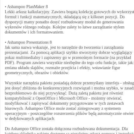
• Ashampoo PlanMaker 8
Lekki arkusz kalkulacyjny. Zawiera bogatą kolekcję gotowych do wykorzyst
formuł i funkcji matematycznych, składającą się z kilkuset pozycji. Do
dyspozycji mamy ponadto dosyć rozbudowany moduł do generowania
wykresów różnego rodzaju. Kolejne zalety to łatwe zarządzanie stylem
dokumentów i ich formatowaniem.
• Ashampoo Presentations 8
Jak sama nazwa wskazuje, jest to narzędzie do tworzenia i zarządzania
prezentacjami. Za pomocą aplikacji szybko stworzymy dobrze wyglądający
pokaz multimedialny i zapiszemy go w przenośnym formacie (na przykład
PDF). Program zawiera wszystkie niezbędne do tego celu funkcje, takie jak:
zmiana układu slajdów, rozmaite przejścia i efekty, wstawianie figur
geometrycznych, obrazów i obiektów.
Wszystkie narzędzia pakietu posiadają dobrze przemyślany interfejs - obsłu
jest dosyć zbliżona do konkurencyjnych rozwiązań i można szybko, w zasad
bezproblemowo do niej przywyknąć. Dużą zaletą pakietu jest również
kompatybilność z OpenOffice i Microsoft Office - możemy otwierać,
modyfikować i zapisywać dokumenty przygotowane w tych zestawach
biurowych. Ashampoo Office może zostać zintegrowany z systemem
operacyjnym - poszczególne rozszerzenia plików będą automatycznie otwier
w dedykowanych aplikacjach.
Do Ashampoo Office została dołączona rozbudowana dokumentacja. Dla
każdego składnika pakietu dostępne są niezależny arkusz pomocy i instrukcj