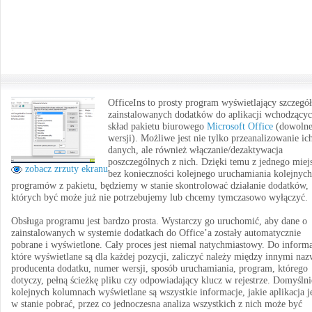
OfficeIns to prosty program wyświetlający szczegó
zainstalowanych dodatków do aplikacji wchodzący
skład pakietu biurowego
Microsoft Office
(dowolne
wersji). Możliwe jest nie tylko przeanalizowanie ic
danych, ale również włączanie/dezaktywacja
poszczególnych z nich. Dzięki temu z jednego miej
zobacz zrzuty ekranu
bez konieczności kolejnego uruchamiania kolejnych
programów z pakietu, będziemy w stanie skontrolować działanie dodatków,
których być może już nie potrzebujemy lub chcemy tymczasowo wyłączyć.
Obsługa programu jest bardzo prosta. Wystarczy go uruchomić, aby dane o
zainstalowanych w systemie dodatkach do Office’a zostały automatycznie
pobrane i wyświetlone. Cały proces jest niemal natychmiastowy. Do informa
które wyświetlane są dla każdej pozycji, zaliczyć należy między innymi na
producenta dodatku, numer wersji, sposób uruchamiania, program, którego
dotyczy, pełną ścieżkę pliku czy odpowiadający klucz w rejestrze. Domyśln
kolejnych kolumnach wyświetlane są wszystkie informacje, jakie aplikacja j
w stanie pobrać, przez co jednoczesna analiza wszystkich z nich może być