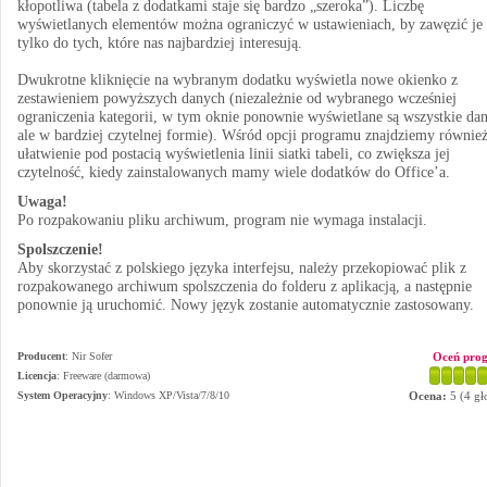
kłopotliwa (tabela z dodatkami staje się bardzo „szeroka”). Liczbę
wyświetlanych elementów można ograniczyć w ustawieniach, by zawęzić je
tylko do tych, które nas najbardziej interesują.
Dwukrotne kliknięcie na wybranym dodatku wyświetla nowe okienko z
zestawieniem powyższych danych (niezależnie od wybranego wcześniej
ograniczenia kategorii, w tym oknie ponownie wyświetlane są wszystkie dan
ale w bardziej czytelnej formie). Wśród opcji programu znajdziemy równie
ułatwienie pod postacią wyświetlenia linii siatki tabeli, co zwiększa jej
czytelność, kiedy zainstalowanych mamy wiele dodatków do Office’a.
Uwaga!
Po rozpakowaniu pliku archiwum, program nie wymaga instalacji.
Spolszczenie!
Aby skorzystać z polskiego języka interfejsu, należy przekopiować plik z
rozpakowanego archiwum spolszczenia do folderu z aplikacją, a następnie
ponownie ją uruchomić. Nowy język zostanie automatycznie zastosowany.
Producent
:
Nir Sofer
Oceń pro
Licencja
: Freeware (darmowa)
System Operacyjny
:
Windows XP/Vista/7/8/10
Ocena:
5
(
4
gł