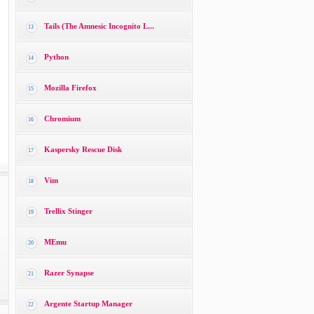
Tails (The Amnesic Incognito L...
13
Python
14
Mozilla Firefox
15
Chromium
16
Kaspersky Rescue Disk
17
Vim
18
Trellix Stinger
19
MEmu
20
Razer Synapse
21
Argente Startup Manager
22