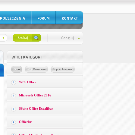
WPS Office
1
Microsoft Office 2016
2
SSuite Office Excalibur
3
OfficeIns
4