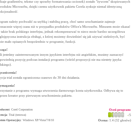
dzaje gradientów, tekstur czy sposoby formatowania czcionek) zostało "żywcem" skopiowanych
produktu Microsoftu, dzięki czemu użytkownik pakietu Corela zyskuje niemal identyczną
nkcjonalność.
ogram należy pochwalić za szybką i stabilną pracę, choć samo uruchamianie zajmuje
eznacznie więcej czasu niż w przypadku produktów Office'a Microsoftu. Minusem może okazać
ę także brak polskiego interfejsu, jednak rekompensować to nieco może bardzo szczegółowa
glojęzyczna instrukcja obsługi, z której możemy dowiedzieć się jak używać niektórych, być
że mało opisanych bezpośrednio w programie, funkcji.
waga!
śli jesteśmy zainteresowanym innym językiem interfejsu niż angielskim, musimy zaznaczyć
powiednią pozycję podczas instalacji programu (wśród propozycji nie ma niestety języka
lskiego).
raniczenia!
ycja trial została ograniczona czasowo do 30 dni działania.
ymagania!
rzystanie z programu wymaga utworzenia darmowego konta użytkownika. Odbywa się to
przez kreator przy pierwszym uruchomieniu pakietu.
oducent
:
Corel Corporation
Oceń program:
cencja
: Trial (testowa)
-
/5
stem Operacyjny
:
Windows XP/Vista/7/8/10
Ocena:
1.4
(
32
głosów)