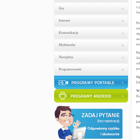
ro
z 
Gry
fu
Internet
Pr
ni
Komunikacja
si
an
mo
Multimedia
U
Narzędzia
Je
od
po
Programowanie
Og
Ed
W
Ko
po
Pr
Li
Sy