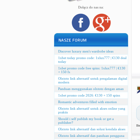
Dołącz do nas na:
Discover luxury men's wardrobe ideas
1xbet today promo code: 1xlux777 | €130 deal
today
1xbet promo code free spins: 1xlux777 | €130
+ 150 fs
Olxtoto link alternatif untuk pengalaman digital
modern
Panduan menggunakan olxtoto dengan aman
1xbet promo code 2026: €130 + 150 spins
Romantic adventures filled with emotion
Olxtoto link alternatif untuk akses online yang
praktis
Should i self publish my book or get a
publisher?
Il
Olxtoto link alternatif dan solusi kendala akses
Olxtoto link alternatif dan panduan pengguna