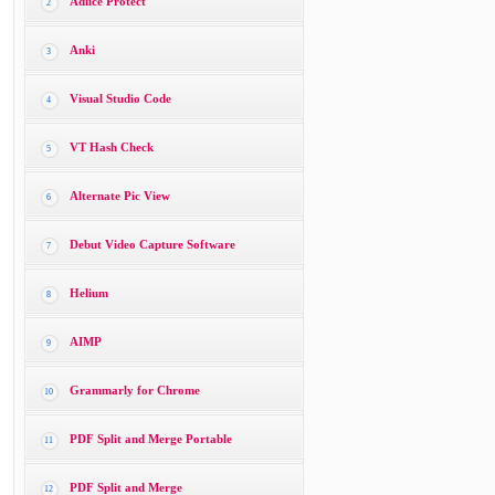
Adlice Protect
2
Anki
3
Visual Studio Code
4
VT Hash Check
5
Alternate Pic View
6
Debut Video Capture Software
7
Helium
8
AIMP
9
Grammarly for Chrome
10
PDF Split and Merge Portable
11
PDF Split and Merge
12