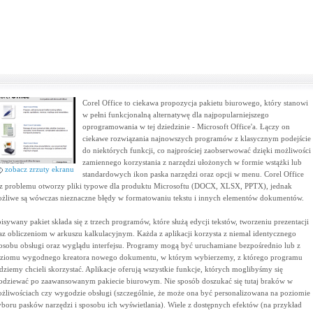
Corel Office to ciekawa propozycja pakietu biurowego, który stanowi
w pełni funkcjonalną alternatywę dla najpopularniejszego
oprogramowania w tej dziedzinie - Microsoft Office'a. Łączy on
ciekawe rozwiązania najnowszych programów z klasycznym podejście
do niektórych funkcji, co najprościej zaobserwować dzięki możliwości
zamiennego korzystania z narzędzi ułożonych w formie wstążki lub
zobacz zrzuty ekranu
standardowych ikon paska narzędzi oraz opcji w menu. Corel Office
z problemu otworzy pliki typowe dla produktu Microsoftu (DOCX, XLSX, PPTX), jednak
żliwe są wówczas nieznaczne błędy w formatowaniu tekstu i innych elementów dokumentów.
isywany pakiet składa się z trzech programów, które służą edycji tekstów, tworzeniu prezentacji
az obliczeniom w arkuszu kalkulacyjnym. Każda z aplikacji korzysta z niemal identycznego
osobu obsługi oraz wyglądu interfejsu. Programy mogą być uruchamiane bezpośrednio lub z
ziomu wygodnego kreatora nowego dokumentu, w którym wybierzemy, z którego programu
dziemy chcieli skorzystać. Aplikacje oferują wszystkie funkcje, których moglibyśmy się
odziewać po zaawansowanym pakiecie biurowym. Nie sposób doszukać się tutaj braków w
żliwościach czy wygodzie obsługi (szczególnie, że może ona być personalizowana na poziomie
boru pasków narzędzi i sposobu ich wyświetlania). Wiele z dostępnych efektów (na przykład