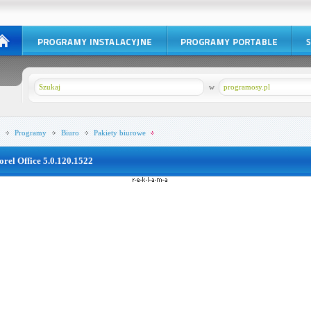
w
programosy.pl
Programy
Biuro
Pakiety biurowe
orel Office 5.0.120.1522