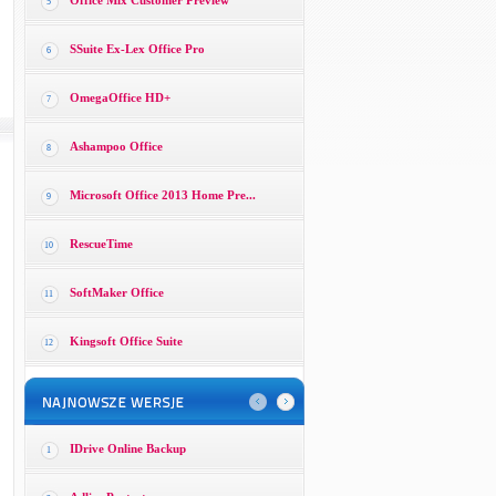
Office Mix Customer Preview
5
SSuite Ex-Lex Office Pro
6
OmegaOffice HD+
7
Ashampoo Office
8
Microsoft Office 2013 Home Pre...
9
RescueTime
10
SoftMaker Office
11
Kingsoft Office Suite
12
IDrive Online Backup
1