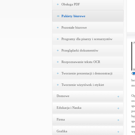
Obsługa PDF
Pakiety biurowe
Pozostałe biurowe
Programy dla pisarzy i scenarzystów
Przeglądarki dokumentów
Rozpoznawanie tekstu OCR
Tworzenie prezentacji i demonstracji
be
Tworzenie wizytówek i etykiet
mo
Op
Domowe
or
sp
Edukacja i Nauka
po
bę
Firma
sp
mo
Grafika
wy