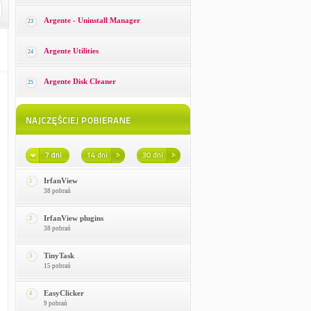
Argente - Uninstall Manager
23
Argente Utilities
24
Argente Disk Cleaner
25
IrfanView
1
38 pobrań
IrfanView plugins
2
38 pobrań
TinyTask
3
15 pobrań
EasyClicker
4
9 pobrań