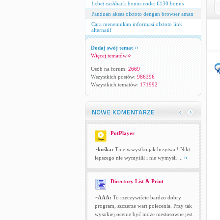
1xbet cashback bonus code: €130 bonus
Panduan akses olxtoto dengan browser aman
Cara menemukan informasi olxtoto link
alternatif
Dodaj swój temat
Więcej tematów
Osób na forum:
2669
Wszystkich postów:
986396
Wszystkich tematów:
171992
PotPlayer
~kuśka:
Tnie wszystko jak brzytwa ! Nikt
lepszego nie wymyślił i nie wymyśli ...
Directory List & Print
~AAA:
To rzeczywiście bardzo dobry
program, szczerze wart polecenia. Przy tak
wysokiej ocenie być może niestosowne jest