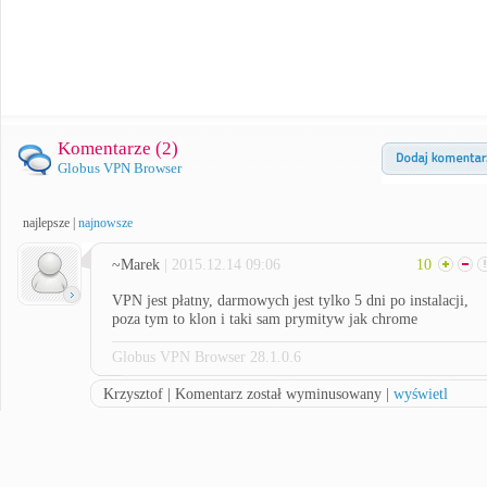
Komentarze (
2
)
Globus VPN Browser
najlepsze
|
najnowsze
~Marek
| 2015.12.14 09:06
10
VPN jest płatny, darmowych jest tylko 5 dni po instalacji,
poza tym to klon i taki sam prymityw jak chrome
Globus VPN Browser 28.1.0.6
Krzysztof | Komentarz został wyminusowany |
wyświetl