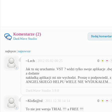
Komentarze (
2
)
DarkWave Studio
najlepsze
|
najnowsze
~Lech
| 2012.05.02 00:25
0
Jak tu się uruchamia .VST ? widzi tylko swoje aplikacje .dw
a dodanie
nakładką aplikacji mi nie wychodzi. Proszę o podpowiedź, z
ANGIELSKIEGO HELPU WIELE NIE WYDUKAŁEM...
DarkWave Studio 3.9.0
~Klo$z@rd
| 2011.12.30 14:14
0
To nie jest wersja TRIAL !!! a FREE !!!