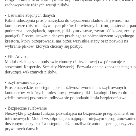
zachowywanie różnych wersji plików.
• Usuwanie zbędnych danych
Pakiet udostępnia proste narzędzia do czyszczenia śladów aktywności na
komputerze (historia używanych plików i otwieranych stron, ciasteczka, pa
podręczna przeglądarek, raporty, pliki tymczasowe, zawartość kosza, zrzuty
pamięci). Proces usuwania danych przebiega za pośrednictwem wygodnego
kreatora, który przeprowadzi nas przez wszystkie etapy oraz pozwoli na
wybranie plików, których chcemy się pozbyć.
• File Advisor
Moduł działający na podstawie chmury obliczeniowej (współpracuje z
serwerami Kaspersky Security Network). Pozwala ona na zapoznanie się z o
dotyczącą wskazanych plików.
• Szyfrowanie danych
Proste narzędzie, udostępniające możliwość tworzenia zaszyfrowanych
kontenerów, w których umieścimy prywatne pliki i katalogi. Dostęp do tak
zdefiniowanej przestrzeni odbywa się po podaniu hasła bezpieczeństwa.
• Bezpieczne surfowanie
Niezwykle przydana funkcja, pozwalająca na bezpieczne przeglądanie stron
internetowych. Moduł współpracuje z najpopularniejszym oprogramowanie
dostępnym na rynku. Udostępnia także możliwość automatycznego czyszcze
prywatnych danych.