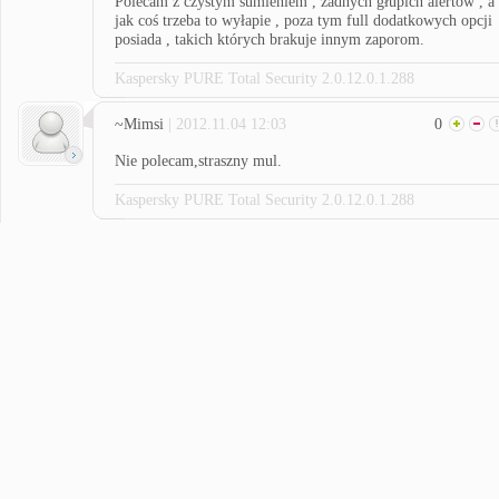
Polecam z czystym sumieniem , żadnych głupich alertów , a
jak coś trzeba to wyłapie , poza tym full dodatkowych opcji
posiada , takich których brakuje innym zaporom.
Kaspersky PURE Total Security 2.0.12.0.1.288
~Mimsi
| 2012.11.04 12:03
0
Nie polecam,straszny mul.
Kaspersky PURE Total Security 2.0.12.0.1.288