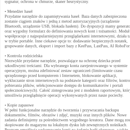
sygnatur, ochrona w chmurze, skaner heurystyczny.
• Menedżer haseł
Przydatne narzędzie do zapamiętywania haseł. Baza danych zabezpieczona
zostanie ciągiem znaków i jedną z metod autoryzacyjnych (urządzenie
Bluetooth, urządzenie USB, blokada hasłem). Do dyspozycji mamy generat
oraz wygodny formularz do definiowania nowych kont i tożsamości. Moduł
współpracuje z najpopularniejszymi przeglądarkami internetowymi, działa t
w trybie portable. Inne ciekawe opcje to: dodawanie bezpiecznych notatek,
grupowanie danych, eksport i import bazy z KeePass, LastPass, AI RoboFo
• Kontrola rodzicielska
Niezwykle przydatne narzędzie, pozwalające na ochronę dziecka przed
szkodliwymi treściami. Dla wybranego konta zarejestrowanego w systemie
operacyjnym, można zdefiniować zestaw ograniczeń (limitowanie czasu
sprzędzonego przed komputerem i Internetem, blokowanie aplikacji,
wykluczanie stron internetowych na podstawie kategorii oraz filtrów, kontro
pobierania plików, selekcjonowanie dostępu do komunikatorów i portali
społecznościowych). Całość zintegrowana jest z modułem raportowym, któr
umożliwia przeglądnięcie operacji wykonywanych przez nasze pociechy.
• Kopie zapasowe
W pełni funkcjonalne narzędzie do tworzenia i przywracania backupu
dokumentów, filmów, obrazów i zdjęć, muzyki oraz innych plików. Nowe
zadania definiujemy za pośrednictwem wygodnego kreatora. Dane mogą zos
skopiowane do magazynu na lokalnym dysku lub zewnętrznych nośnikach.
Program umożliwia wykonywanie kopii na żądanie bądź okresowo, a także