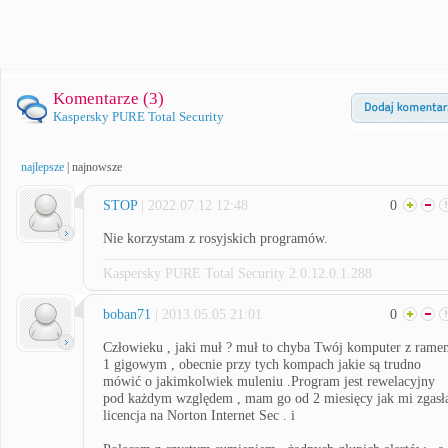
Komentarze (
3
)
Kaspersky PURE Total Security
najlepsze
|
najnowsze
STOP
| 2022.07.12 12:48
0
Nie korzystam z rosyjskich programów.
Kaspersky PURE Total Security 2.0.12.0.1.288
boban71
| 2013.05.05 21:01
0
Człowieku , jaki muł ? muł to chyba Twój komputer z rame
1 gigowym , obecnie przy tych kompach jakie są trudno
mówić o jakimkolwiek muleniu .Program jest rewelacyjny
pod każdym względem , mam go od 2 miesięcy jak mi zgasł
licencja na Norton Internet Sec . i