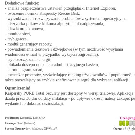
Dodatkowe funkcje:
- analiza bezpieczeństwa ustawień przeglądarki Internet Explorer,
- tworzenie nośnika Kaspersky Rescue Disk,
- wyszukiwanie i rozwiązywanie problemów z systemem operacyjnym,
- niszczarka plików z kilkoma algorytmami nadpisywania,
- klawiatura ekranowa,
- monitor sieci,
- tryb gracza,
- moduł generujący raporty,
- powiadomienia tekstowe i dźwiękowe (w tym możliwość wysyłania
wiadomości e-mail w przypadku wykrycia zagrożenia),
- tryb oszczędzania energii,
- blokada dostępu do panelu administracyjnego hasłem,
- harmonogram zadań,
- menedżer procesów, wyświetlający ranking użytkowników i popularność, 
także pozwalający na szybkie zdefiniowanie reguł dla wybranej aplikacji.
Ograniczenia!
Kaspersky PURE Total Security jest dostępny w wersji trialowej. Aplikacja
działa przez 30 dni od daty instalacji - po upływie okresu, należy zakupić p
wydanie lub dokonać dezinstalacji.
Producent
:
Kaspersky Lab ZAO
Oceń pro
Licencja
: Trial (testowa)
System Operacyjny
:
Windows XP/Vista/7
Ocena:
3
(
8
gł