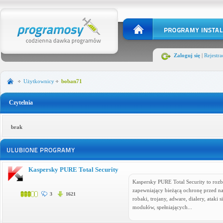
Zaloguj się
|
Rejestra
Użytkownicy
boban71
Czytelnia
brak
Kaspersky PURE Total Security
Kaspersky PURE Total Security to roz
zapewniający bieżącą ochronę przed na
3
1621
robaki, trojany, adware, dialery, ataki s
modułów, spełniających...