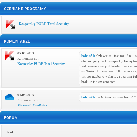
Kaspersky PURE Total Security
05.05.2013
boban71:
Człowieku , jaki muł ? muł
Komentarz do:
obecnie przy tych kompach jakie są t
Kaspersky PURE Total Security
jest rewelacyjny pod każdym względem 
na Norton Internet Sec . i Polecam z c
jak coś trzeba to wyłapie , poza tym fu
brakuje innym zaporom.
04.05.2013
boban71:
Ile GB mozża przechować ?
Komentarz do:
Microsoft OneDrive
brak