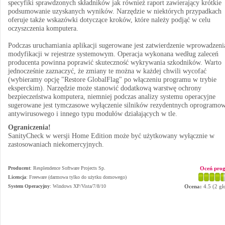
specyfiki sprawdzonych składników jak również raport zawierający krótkie
podsumowanie uzyskanych wyników. Narzędzie w niektórych przypadkach
oferuje także wskazówki dotyczące kroków, które należy podjąć w celu
oczyszczenia komputera.
Podczas uruchamiania aplikacji sugerowane jest zatwierdzenie wprowadzeni
modyfikacji w rejestrze systemowym. Operacja wykonana według zaleceń
producenta powinna poprawić skuteczność wykrywania szkodników. Warto
jednocześnie zaznaczyć, że zmiany te można w każdej chwili wycofać
(wybieramy opcję "Restore GlobalFlag" po włączeniu programu w trybie
eksperckim). Narzędzie może stanowić dodatkową warstwę ochrony
bezpieczeństwa komputera, niemniej podczas analizy systemu operacyjne
sugerowane jest tymczasowe wyłączenie silników rezydentnych oprogramo
antywirusowego i innego typu modułów działających w tle.
Ograniczenia!
SanityCheck w wersji Home Edition może być użytkowany wyłącznie w
zastosowaniach niekomercyjnych.
Producent
:
Resplendence Software Projects Sp.
Oceń pro
Licencja
: Freeware (darmowa tylko do użytku domowego)
System Operacyjny
:
Windows XP/Vista/7/8/10
Ocena:
4.5
(
2
gł