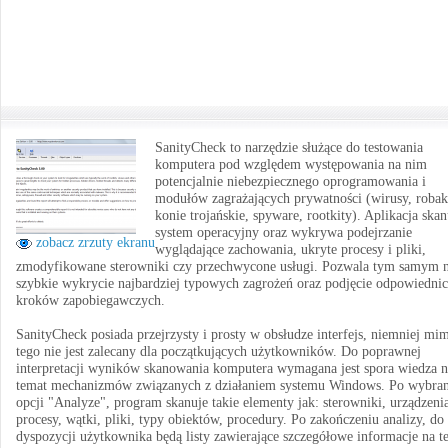
SanityCheck to narzędzie służące do testowania
komputera pod względem występowania na nim
potencjalnie niebezpiecznego oprogramowania i
modułów zagrażających prywatności (wirusy, robak
konie trojańskie, spyware, rootkity). Aplikacja skan
system operacyjny oraz wykrywa podejrzanie
zobacz zrzuty ekranu
wyglądające zachowania, ukryte procesy i pliki,
zmodyfikowane sterowniki czy przechwycone usługi. Pozwala tym samym 
szybkie wykrycie najbardziej typowych zagrożeń oraz podjęcie odpowiedni
kroków zapobiegawczych.
SanityCheck posiada przejrzysty i prosty w obsłudze interfejs, niemniej mi
tego nie jest zalecany dla początkujących użytkowników. Do poprawnej
interpretacji wyników skanowania komputera wymagana jest spora wiedza n
temat mechanizmów związanych z działaniem systemu Windows. Po wybra
opcji "Analyze", program skanuje takie elementy jak: sterowniki, urządzeni
procesy, wątki, pliki, typy obiektów, procedury. Po zakończeniu analizy, do
dyspozycji użytkownika będą listy zawierające szczegółowe informacje na t