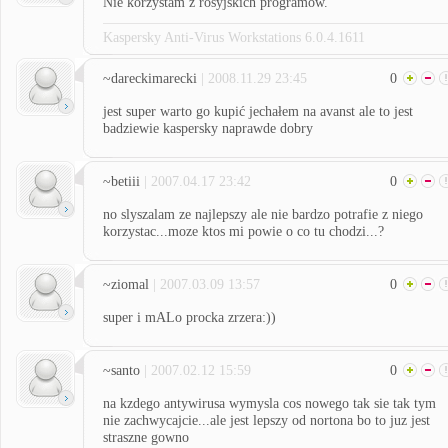
Nie korzystam z rosyjskich programów.
Kaspersky Anti-Virus Workstations 6.0.4.1611
~dareckimarecki
| 2008.11.29 23:45
0
jest super warto go kupić jechałem na avanst ale to jest
badziewie kaspersky naprawde dobry
~betiii
| 2007.04.17 23:42
0
no slyszalam ze najlepszy ale nie bardzo potrafie z niego
korzystac...moze ktos mi powie o co tu chodzi...?
~ziomal
| 2007.03.09 13:57
0
super i mALo procka zrzera:))
~santo
| 2007.02.12 15:59
0
na kzdego antywirusa wymysla cos nowego tak sie tak tym
nie zachwycajcie...ale jest lepszy od nortona bo to juz jest
straszne gowno