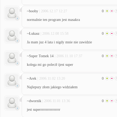
~booby
| 2006.12.17 12:27
0
normalnie ten program jest masakra
~Łukasz
| 2006.12.08 15:58
0
Ja mam juz 4 lata i nigdy mnie nie zawidzie
~Super Tomek 14
| 2006.11.10 17:37
0
kolega mi go polecił ijest super
~Arek
| 2006.11.02 13:20
0
Najlepszy złom jakiego widziałem
~dwornik
| 2006.11.01 13:36
0
jest superrrrrrrrrrrrrrrr