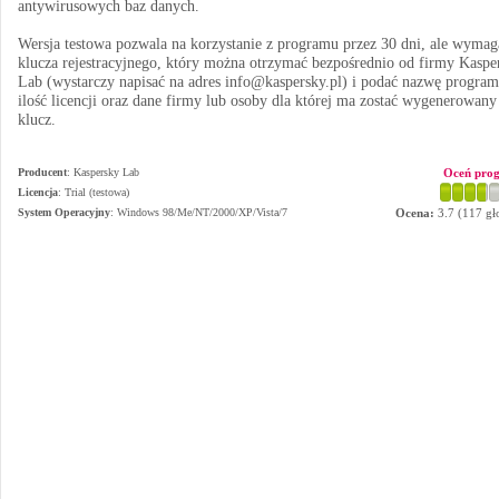
antywirusowych baz danych.
Wersja testowa pozwala na korzystanie z programu przez 30 dni, ale wymag
klucza rejestracyjnego, który można otrzymać bezpośrednio od firmy Kaspe
Lab (wystarczy napisać na adres info@kaspersky.pl) i podać nazwę program
ilość licencji oraz dane firmy lub osoby dla której ma zostać wygenerowany
klucz.
Producent
:
Kaspersky Lab
Oceń pro
Licencja
: Trial (testowa)
System Operacyjny
:
Windows 98/Me/NT/2000/XP/Vista/7
Ocena:
3.7
(
117
gł