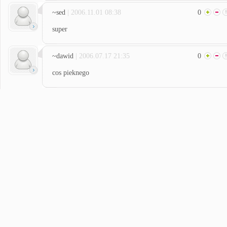
~sed
| 2006.11.01 08:38
0
super
~dawid
| 2006.07.17 21:35
0
cos pieknego