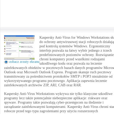
Kaspersky Anti-Virus for Windows Workstations sł
do ochrony antywirusowej stacji roboczych działaj
pod kontrolą systemów Windows. Ergonomiczny
interfejs pozwala na łatwy wybór jednego z trzech
predefiniowanych poziomów ochrony. Rozwiązanie
chroni komputery przed wszelkimi rodzajami
zobacz zrzuty ekranu
szkodliwego kodu oraz pozwala na leczenie
zainfekowanych obiektów w pocztowych bazach danych programów Micros
Outlook oraz Microsoft Outlook Express. Program skanuje ruch pocztowy
transmitowany za pośrednictwem protokołów SMTP i POP3 niezależnie od
wykorzystywanego programu pocztowego. Aplikacja zapewnia leczenie
zainfekowanych archiwów ZIP, ARJ, CAB oraz RAR.
Kaspersky Anti-Virus Workstations wykrywa nie tylko klasyczne szkodliwe
programy lecz także potencjalnie niebezpieczne aplikacje: riskware oraz
spyware. Programy takie pozwalają cyber-przestępcom na śledzenie i
zarządzanie zainfekowanymi komputerami. Kaspersky Anti-Virus chroni sta
robocze przed tego typu zagrożeniami przy użyciu rozszerzonych