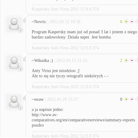
Kaspersky Anti-Virus 2012 12.0.0.374
~Novric
| 2012.03.12 18:58
6
Program Kaspersky mam już od ponad 3 lat i jestem z niego
bardzo zadowolony. Działa super. Jest bomba.
Kaspersky Anti-Virus 2012 12.0.0.374
~Wikuśka ;)
| 2012.02.15 21:23
2
Anty Virus jest miodzioo ;]
Ale to się nie tyczy ortografii niektórych -.-
Kaspersky Anti-Virus 2012 12.0.0.374
~swaw
| 2012.01.29 15:27
0
a ja napisze jedno:
http://www.av-
comparatives.org/en/comparativesreviews/summary-reports
pozdro
Kaspersky Anti-Virus 2012 12.0.0.374