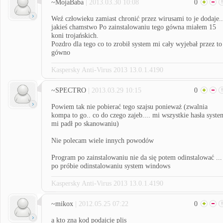
~MojaBaba
| 2013.03.30 10:08
0
Weź człowieku zamiast chronić przez wirusami to je dodaje..
jakieś chamstwo Po zainstalowaniu tego gówna miałem 15
koni trojańskich.
Pozdro dla tego co to zrobił system mi cały wyjebał przez to
gówno
Kaspersky Anti-Virus 2013 13.0.1.4190
~SPECTRO
| 2013.03.29 10:15
0
Powiem tak nie pobierać tego szajsu ponieważ (zwalnia
kompa to go.. co do czego zajeb.... mi wszystkie hasła syste
mi padł po skanowaniu)
Nie polecam wiele innych powodów
Program po zainstalowaniu nie da się potem odinstalować ...
po próbie odinstalowaniu system windows
Kaspersky Anti-Virus 2013 13.0.1.4190
~mikox
| 2012.05.25 07:22
0
a kto zna kod podajcie plis