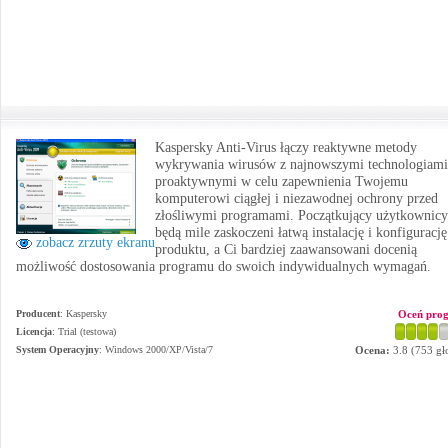
Kaspersky Anti-Virus łączy reaktywne metody
wykrywania wirusów z najnowszymi technologiami
proaktywnymi w celu zapewnienia Twojemu
komputerowi ciągłej i niezawodnej ochrony przed
złośliwymi programami. Początkujący użytkownicy
będą mile zaskoczeni łatwą instalację i konfigurację
zobacz zrzuty ekranu
produktu, a Ci bardziej zaawansowani docenią
możliwość dostosowania programu do swoich indywidualnych wymagań.
Producent
:
Kaspersky
Oceń pro
Licencja
: Trial (testowa)
System Operacyjny
:
Windows 2000/XP/Vista/7
Ocena:
3.8
(
753
gł