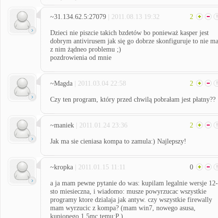
~31.134.62.5:27079
| 2011.08.13 19:32
2
Dzieci nie piszcie takich bzdetów bo ponieważ kasper jest
dobrym antivirusem jak się go dobrze skonfiguruje to nie m
z nim żądneo problemu ;)
pozdrowienia od mnie
~Magda
| 2011.03.04 22:58
2
Czy ten program, który przed chwilą pobrałam jest płatny??
~maniek
| 2011.01.24 23:36
2
Jak ma sie cieniasa kompa to zamula:) Najlepszy!
~kropka
| 2011.01.15 11:11
0
a ja mam pewne pytanie do was: kupilam legalnie wersje 12-
sto miesieczna, i wiadomo: musze powyrzucac wszystkie
programy ktore dzialaja jak antyw. czy wszystkie firewally
mam wyrzucic z kompa? (mam win7, nowego asusa,
kupionego 1,5mc temu;P )