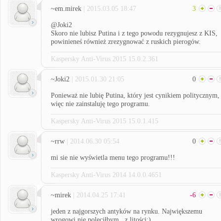
~em.mirek
| 2015.03.05 18:47
3
@Joki2
Skoro nie lubisz Putina i z tego powodu rezygnujesz z KIS,
powinieneś również zrezygnować z ruskich pierogów.
Kaspersky Anti-Virus 2015 15.0.2.361
~Joki2
| 2015.01.30 21:05
0
Ponieważ nie lubię Putina, który jest cynikiem politycznym,
więc nie zainstaluję tego programu.
Kaspersky Anti-Virus 2015 15.0.1.415
~rrw
| 2014.06.30 05:54
0
mi sie nie wyświetla menu tego programu!!!
Kaspersky Anti-Virus 2014 14.0.0.4651
~mirek
| 2014.04.25 17:41
-6
jeden z najgorszych antyków na rynku. Największemu
wrogowi nie poleciłbym.. z litości:)