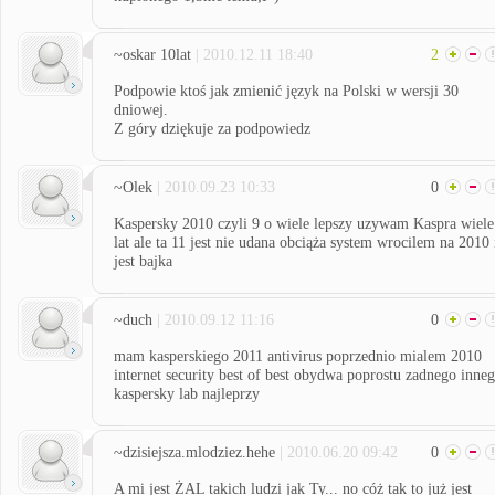
~oskar 10lat
| 2010.12.11 18:40
2
Podpowie ktoś jak zmienić język na Polski w wersji 30
dniowej.
Z góry dziękuje za podpowiedz
~Olek
| 2010.09.23 10:33
0
Kaspersky 2010 czyli 9 o wiele lepszy uzywam Kaspra wiele
lat ale ta 11 jest nie udana obciąża system wrocilem na 2010 
jest bajka
~duch
| 2010.09.12 11:16
0
mam kasperskiego 2011 antivirus poprzednio mialem 2010
internet security best of best obydwa poprostu zadnego inne
kaspersky lab najleprzy
~dzisiejsza.mlodziez.hehe
| 2010.06.20 09:42
0
A mi jest ŻAL takich ludzi jak Ty... no cóż tak to już jest