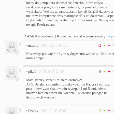
kiedy do komputera dopuści się dziecko, które zasysa
skrakowane programy i ma pretensje, że powiadomienie
wyskakuje. Weź się za przeczytanie jakiejś książki dziecko a
nie przy komputerze czas marnujesz :P A co do tematu kaspe
chyba jeden z bardziej skutecznych programikow. Raczej wa
uwagi. Pozdrawiam
Żal.Mi.Kasperskiego | Komentarz został wyminusowany |
wyś
~grzesiu
| 2010.02.16 10:15
-2
Kaspersky jest zaje****y w wykrywaniu wirusów, ale nieste
muli kompa ;/
~pikuś
| 2010.01.17 22:16
0
Mam starszy sprzęt i miałem darmowy
AVG.Działał.Zmieniłem z ciekawości na Kacpra i od razu
przy pierwszym skanowaniu wyszperał mi 5 trojanów,o
których tamten nawet nie wiedział! Niewarto polegać na
darmowych wersjach.
~Czarny
| 2010.01.03 17:07
2