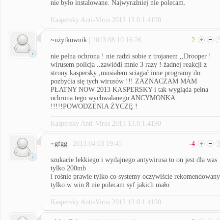
nie było instalowane. Najwyraźniej nie polecam.
Kaspersky Anti-Virus 2013 13.0.1.4190
~użytkownik
| 2013.08.10 16:26
2
nie pełna ochrona ! nie radzi sobie z trojanem ,,Drooper !
wirusem policja ..zawiódł mnie 3 razy ! żadnej reakcji z
strony kaspersky ,musiałem sciagać inne programy do
pozbyćia się tych wirusów !!! ZAZNACZAM MAM
PŁATNY NOW 2013 KASPERSKY i tak wygląda pełna
ochrona tego wychwalanego ANCYMONKA
!!!!!POWODZENIA ŻYCZĘ !
Kaspersky Anti-Virus 2013 13.0.1.4190
~gfgg
| 2013.04.03 19:45
-4
szukacie lekkiego i wydajnego antywirusa to on jest dla was
tylko 200mb
i rośnie prawie tylko co systemy oczywiście rekomendowany
tylko w win 8 nie polecam syf jakich mało
Kaspersky Anti-Virus 2013 13.0.1.4190