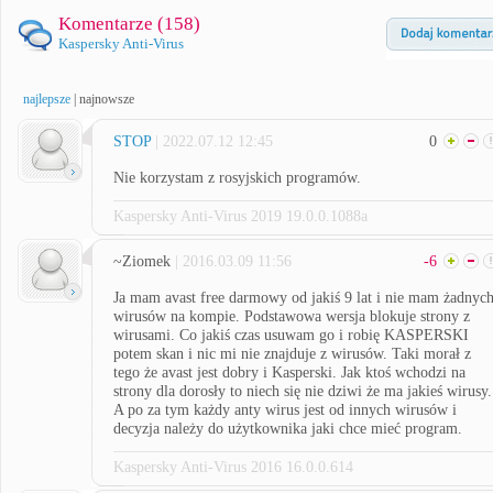
Komentarze (
158
)
Kaspersky Anti-Virus
najlepsze
|
najnowsze
STOP
| 2022.07.12 12:45
0
Nie korzystam z rosyjskich programów.
Kaspersky Anti-Virus 2019 19.0.0.1088a
~Ziomek
| 2016.03.09 11:56
-6
Ja mam avast free darmowy od jakiś 9 lat i nie mam żadnyc
wirusów na kompie. Podstawowa wersja blokuje strony z
wirusami. Co jakiś czas usuwam go i robię KASPERSKI
potem skan i nic mi nie znajduje z wirusów. Taki morał z
tego że avast jest dobry i Kasperski. Jak ktoś wchodzi na
strony dla dorosły to niech się nie dziwi że ma jakieś wirusy.
A po za tym każdy anty wirus jest od innych wirusów i
decyzja należy do użytkownika jaki chce mieć program.
Kaspersky Anti-Virus 2016 16.0.0.614