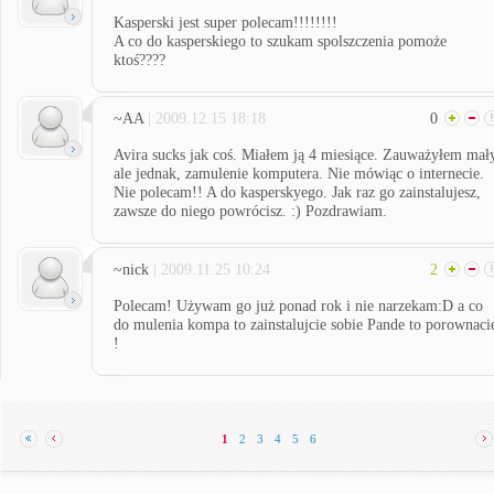
Kasperski jest super polecam!!!!!!!!
A co do kasperskiego to szukam spolszczenia pomoże
ktoś????
~AA
| 2009.12.15 18:18
0
Avira sucks jak coś. Miałem ją 4 miesiące. Zauważyłem mał
ale jednak, zamulenie komputera. Nie mówiąc o internecie.
Nie polecam!! A do kasperskyego. Jak raz go zainstalujesz,
zawsze do niego powrócisz. :) Pozdrawiam.
~nick
| 2009.11.25 10:24
2
Polecam! Używam go już ponad rok i nie narzekam:D a co
do mulenia kompa to zainstalujcie sobie Pande to porownaci
!
1
2
3
4
5
6