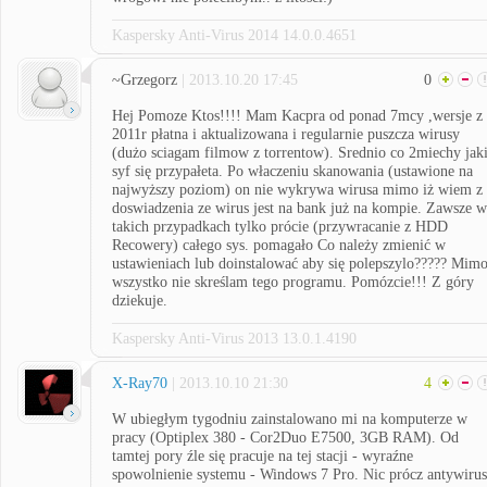
Kaspersky Anti-Virus 2014 14.0.0.4651
~Grzegorz
| 2013.10.20 17:45
0
Hej Pomoze Ktos!!!! Mam Kacpra od ponad 7mcy ,wersje z
2011r płatna i aktualizowana i regularnie puszcza wirusy
(dużo sciagam filmow z torrentow). Srednio co 2miechy jak
syf się przypałeta. Po właczeniu skanowania (ustawione na
najwyższy poziom) on nie wykrywa wirusa mimo iż wiem z
doswiadzenia ze wirus jest na bank już na kompie. Zawsze w
takich przypadkach tylko prócie (przywracanie z HDD
Recowery) całego sys. pomagało Co należy zmienić w
ustawieniach lub doinstalować aby się polepszylo????? Mim
wszystko nie skreślam tego programu. Pomózcie!!! Z góry
dziekuje.
Kaspersky Anti-Virus 2013 13.0.1.4190
X-Ray70
| 2013.10.10 21:30
4
W ubiegłym tygodniu zainstalowano mi na komputerze w
pracy (Optiplex 380 - Cor2Duo E7500, 3GB RAM). Od
tamtej pory źle się pracuje na tej stacji - wyraźne
spowolnienie systemu - Windows 7 Pro. Nic prócz antywirus