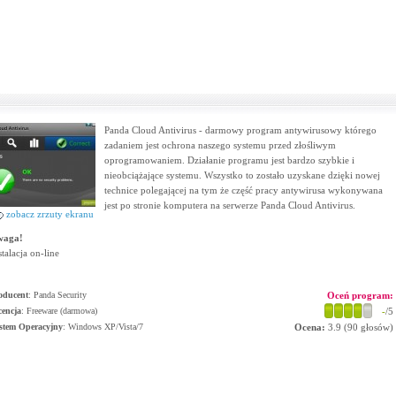
Panda Cloud Antivirus - darmowy program antywirusowy którego
zadaniem jest ochrona naszego systemu przed złośliwym
oprogramowaniem. Działanie programu jest bardzo szybkie i
nieobciążające systemu. Wszystko to zostało uzyskane dzięki nowej
technice polegającej na tym że część pracy antywirusa wykonywana
jest po stronie komputera na serwerze Panda Cloud Antivirus.
zobacz zrzuty ekranu
waga!
stalacja on-line
oducent
:
Panda Security
Oceń program:
cencja
: Freeware (darmowa)
-
/5
stem Operacyjny
:
Windows XP/Vista/7
Ocena:
3.9
(
90
głosów)