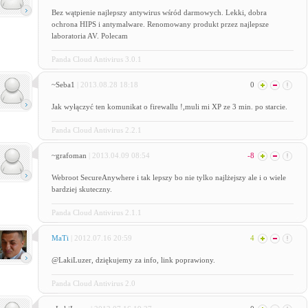
Bez wątpienie najlepszy antywirus wśród darmowych. Lekki, dobra
ochrona HIPS i antymalware. Renomowany produkt przez najlepsze
laboratoria AV. Polecam
Panda Cloud Antivirus 3.0.1
~Seba1
| 2013.08.28 18:18
0
Jak wyłączyć ten komunikat o firewallu !,muli mi XP ze 3 min. po starcie.
Panda Cloud Antivirus 2.2.1
~grafoman
| 2013.04.09 08:54
-8
Webroot SecureAnywhere i tak lepszy bo nie tylko najlżejszy ale i o wiele
bardziej skuteczny.
Panda Cloud Antivirus 2.1.1
MaTi
| 2012.07.16 20:59
4
@LakiLuzer, dziękujemy za info, link poprawiony.
Panda Cloud Antivirus 2.0