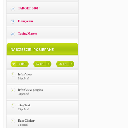
TARGET 3001!
23
Honeycam
24
TypingMaster
25
IrfanView
1
38 pobrań
IrfanView plugins
2
38 pobrań
TinyTask
3
15 pobrań
EasyClicker
4
9 pobrań