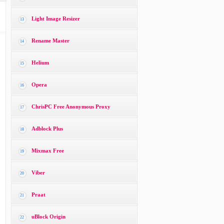
Light Image Resizer
13
Rename Master
14
Helium
15
Opera
16
ChrisPC Free Anonymous Proxy
17
Adblock Plus
18
Mixmax Free
19
Viber
20
Praat
21
uBlock Origin
22