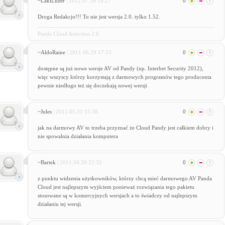
~LakiLuzer
| 2012.07.16 19:27
0
Droga Redakcjo!!! To nie jest wersja 2.0. tylko 1.52.
Panda Cloud Antivirus 2.0
~AldoRaine
| 2011.06.29 17:53
0
dostępne są już nowe wersje AV od Pandy (np. Interbet Security 2012),
więc wszyscy którzy korzystają z darmowych programów tego producenta
pewnie niedługo też się doczekają nowej wersji
~Jules
| 2011.05.31 15:56
0
jak na darmowy AV to trzeba przyznać że Cloud Pandy jest całkiem dobry i
nie spowalnia działania komputera
~Bartek
| 2011.04.30 22:32
0
z punktu widzenia użytkowników, którzy chcą mieć darmowego AV Panda
Cloud jest najlepszym wyjściem ponieważ rozwiązania tego pakietu
stosowane są w komercyjnych wersjach a to świadczy od najlepszym
działaniu tej wersji.