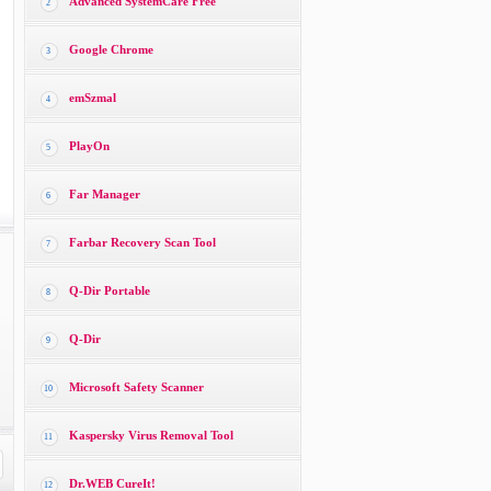
Advanced SystemCare Free
2
Google Chrome
3
emSzmal
4
PlayOn
5
Far Manager
6
Farbar Recovery Scan Tool
7
Q-Dir Portable
8
Q-Dir
9
Microsoft Safety Scanner
10
Kaspersky Virus Removal Tool
11
Dr.WEB CureIt!
12