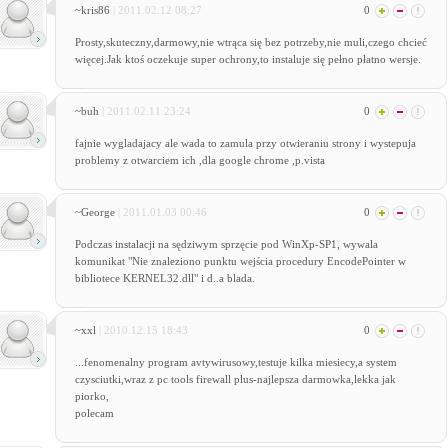
~kris86
| 2011.02.12 08:27
0
Prosty,skuteczny,darmowy,nie wtrąca się bez potrzeby,nie muli,czego chcieć
więcej.Jak ktoś oczekuje super ochrony,to instaluje się pełno płatno wersje.
~buh
| 2011.02.11 23:24
0
fajnie wygladajacy ale wada to zamula przy otwieraniu strony i wystepuja
problemy z otwarciem ich ,dla google chrome ,p.vista
~George
| 2011.01.03 00:46
0
Podczas instalacji na sędziwym sprzęcie pod WinXp-SP1, wywala
komunikat "Nie znaleziono punktu wejścia procedury EncodePointer w
bibliotece KERNEL32.dll" i d..a blada.
~xxl
| 2010.12.15 18:43
0
...fenomenalny program avtywirusowy,testuje kilka miesiecy,a system
czysciutki,wraz z pc tools firewall plus-najlepsza darmowka,lekka jak
piorko,
polecam