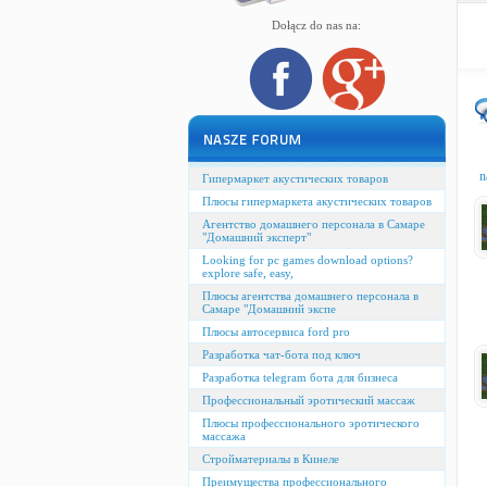
Dołącz do nas na:
n
Гипермаркет акустических товаров
Плюсы гипермаркета акустических товаров
Агентство домашнего персонала в Самаре
"Домашний эксперт"
Looking for pc games download options?
explore safe, easy,
Плюсы агентства домашнего персонала в
Самаре "Домашний экспе
Плюсы автосервиса ford pro
Разработка чат-бота под ключ
Разработка telegram бота для бизнеса
Профессиональный эротический массаж
Плюсы профессионального эротического
массажа
Стройматериалы в Кинеле
Преимущества профессионального