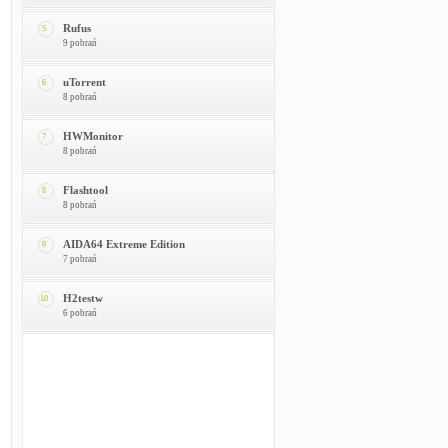
Rufus
5
9 pobrań
uTorrent
6
8 pobrań
HWMonitor
7
8 pobrań
Flashtool
8
8 pobrań
AIDA64 Extreme Edition
9
7 pobrań
H2testw
10
6 pobrań