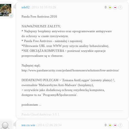
tele02
| 2015.10.10 03:26
0
Panda Free Antivirus 2016
NAJWAŻNIEJSZE ZALETY;
* Najlepszy bezpłatny antywirus oraz oprogramowanie antispyware
do ochrony w czasie rzeczywistym.
* Panda Free Antivirus - zainstaluj i zapomnij.
*Filtrowanie URL oraz WWW przy użyciu analizy behawioralnej.
*NIE OBCIĄŻA KOMPUTERA > ponieważ wszystkie operacje
przeprowadzane są w chmurze.
Najlepiej stąd;
http://www.pandasecurity.com/poland/homeusers/solutions/free-antivirus/
DODATKOWO POLECAM > 'Zemana AntiLogger' (niestety płatny) !,
ewentualnie 'Malwarebytes Anti-Malware' (bezpłatny),
> oczywiście jako dodatkową ochronę rezydencką komputera,
dostępne tu na ' Programy&Spolszczenia'.
pozdrawiam ...
Panda Cloud Antivirus 3.0.1
ten.co.wie
| 2014.12.06 20:34
0