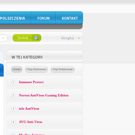
Immunet Protect
1
Norton AntiVirus Gaming Edition
2
iolo AntiVirus
3
AVG Anti-Virus
4