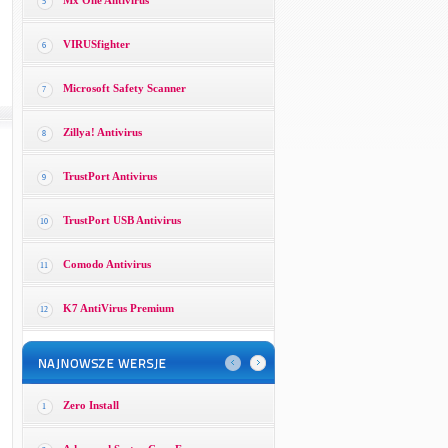
Mx One Antivirus
5
VIRUSfighter
6
Microsoft Safety Scanner
7
Zillya! Antivirus
8
TrustPort Antivirus
9
TrustPort USB Antivirus
10
Comodo Antivirus
11
K7 AntiVirus Premium
12
Zero Install
1