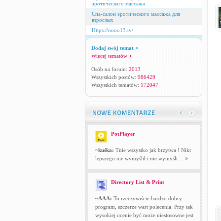
эротического массажа
Спа-салон эротического массажа для
взрослых
Https://nooo13.tv/
Dodaj swój temat
Więcej tematów
Osób na forum:
2013
Wszystkich postów:
986429
Wszystkich tematów:
172047
PotPlayer
~kuśka:
Tnie wszystko jak brzytwa ! Nikt
lepszego nie wymyślił i nie wymyśli ...
Directory List & Print
~AAA:
To rzeczywiście bardzo dobry
program, szczerze wart polecenia. Przy tak
wysokiej ocenie być może niestosowne jest