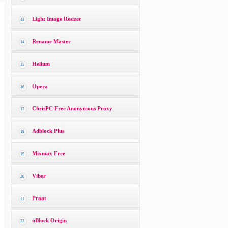
Light Image Resizer
13
Rename Master
14
Helium
15
Opera
16
ChrisPC Free Anonymous Proxy
17
Adblock Plus
18
Mixmax Free
19
Viber
20
Praat
21
uBlock Origin
22