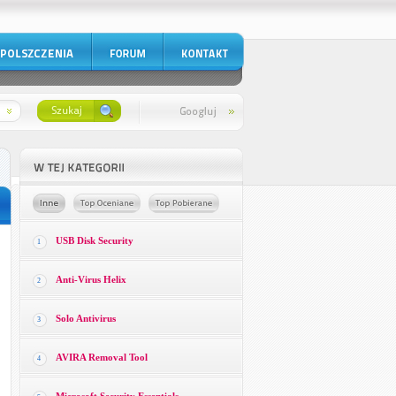
USB Disk Security
1
Anti-Virus Helix
2
Solo Antivirus
3
AVIRA Removal Tool
4