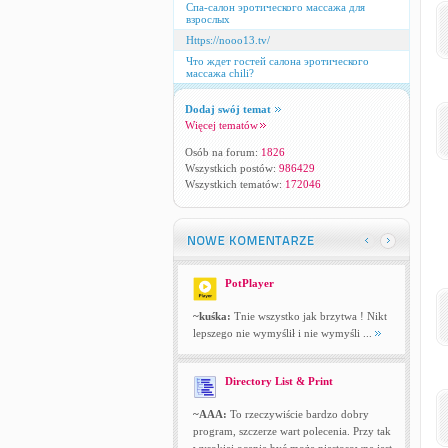
Спа-салон эротического массажа для
взрослых
Https://nooo13.tv/
Что ждет гостей салона эротического
массажа chili?
Dodaj swój temat
Więcej tematów
Osób na forum:
1826
Wszystkich postów:
986429
Wszystkich tematów:
172046
PotPlayer
~kuśka:
Tnie wszystko jak brzytwa ! Nikt
lepszego nie wymyślił i nie wymyśli ...
Directory List & Print
~AAA:
To rzeczywiście bardzo dobry
program, szczerze wart polecenia. Przy tak