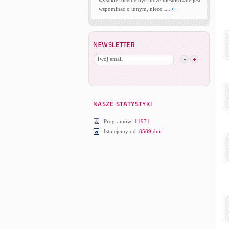
wysokiej ocenie być może niestosowne jest
wspominać o innym, nieco l...
Programów:
11971
Istniejemy od:
8589 dni