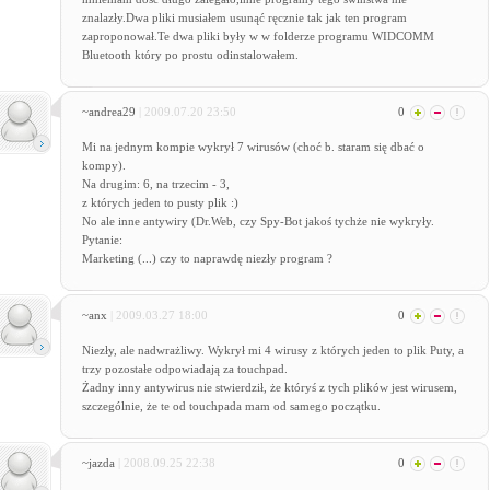
znalazły.Dwa pliki musiałem usunąć ręcznie tak jak ten program
zaproponował.Te dwa pliki były w w folderze programu WIDCOMM
Bluetooth który po prostu odinstalowałem.
~andrea29
| 2009.07.20 23:50
0
Mi na jednym kompie wykrył 7 wirusów (choć b. staram się dbać o
kompy).
Na drugim: 6, na trzecim - 3,
z których jeden to pusty plik :)
No ale inne antywiry (Dr.Web, czy Spy-Bot jakoś tychże nie wykryły.
Pytanie:
Marketing (...) czy to naprawdę niezły program ?
~anx
| 2009.03.27 18:00
0
Niezły, ale nadwrażliwy. Wykrył mi 4 wirusy z których jeden to plik Puty, a
trzy pozostałe odpowiadają za touchpad.
Żadny inny antywirus nie stwierdził, że któryś z tych plików jest wirusem,
szczególnie, że te od touchpada mam od samego początku.
~jazda
| 2008.09.25 22:38
0