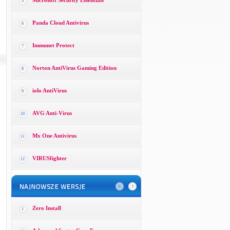
Microsoft Security Essentials
5
Panda Cloud Antivirus
6
Immunet Protect
7
Norton AntiVirus Gaming Edition
8
iolo AntiVirus
9
AVG Anti-Virus
10
Mx One Antivirus
11
VIRUSfighter
12
Zero Install
1