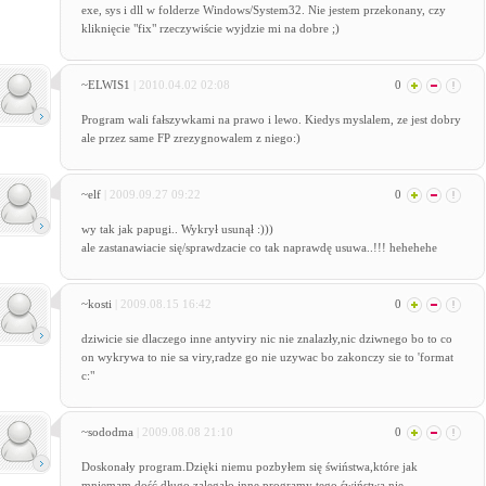
exe, sys i dll w folderze Windows/System32. Nie jestem przekonany, czy
kliknięcie "fix" rzeczywiście wyjdzie mi na dobre ;)
~ELWIS1
| 2010.04.02 02:08
0
Program wali fałszywkami na prawo i lewo. Kiedys myslalem, ze jest dobry
ale przez same FP zrezygnowalem z niego:)
~elf
| 2009.09.27 09:22
0
wy tak jak papugi.. Wykrył usunął :)))
ale zastanawiacie się/sprawdzacie co tak naprawdę usuwa..!!! hehehehe
~kosti
| 2009.08.15 16:42
0
dziwicie sie dlaczego inne antyviry nic nie znalazły,nic dziwnego bo to co
on wykrywa to nie sa viry,radze go nie uzywac bo zakonczy sie to 'format
c:"
~sododma
| 2009.08.08 21:10
0
Doskonały program.Dzięki niemu pozbyłem się świństwa,które jak
mniemam dość długo zalegało,inne programy tego świństwa nie