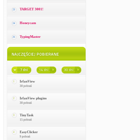
TARGET 3001!
23
Honeycam
24
TypingMaster
25
IrfanView
1
38 pobrań
IrfanView plugins
2
38 pobrań
TinyTask
3
15 pobrań
EasyClicker
4
9 pobrań