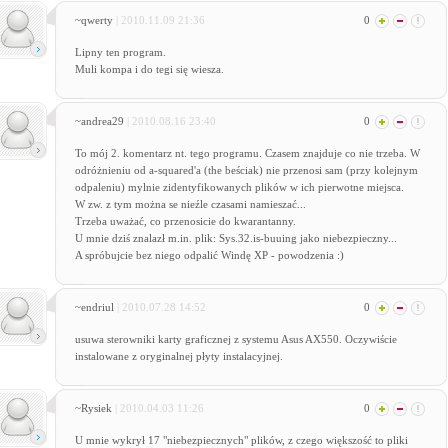
~qwerty
| 2010.11.09 21:36
0
Lipny ten program.
Muli kompa i do tegi się wiesza.
~andrea29
| 2010.08.16 23:40
0
To mój 2. komentarz nt. tego programu. Czasem znajduje co nie trzeba. W
odróżnieniu od a-squared'a (the beściak) nie przenosi sam (przy kolejnym
odpaleniu) mylnie zidentyfikowanych plików w ich pierwotne miejsca.
W zw. z tym można se nieźle czasami namieszać...
Trzeba uważać, co przenosicie do kwarantanny.
U mnie dziś znalazł m.in. plik: Sys.32.is-buuing jako niebezpieczny...
A spróbujcie bez niego odpalić Windę XP - powodzenia :)
~endriul
| 2010.07.28 14:52
0
usuwa sterowniki karty graficznej z systemu Asus AX550. Oczywiście
instalowane z oryginalnej płyty instalacyjnej.
~Rysiek
| 2010.04.03 11:26
0
U mnie wykrył 17 "niebezpiecznych" plików, z czego większość to pliki