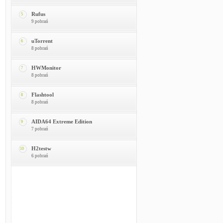
Rufus
5
9 pobrań
uTorrent
6
8 pobrań
HWMonitor
7
8 pobrań
Flashtool
8
8 pobrań
AIDA64 Extreme Edition
9
7 pobrań
H2testw
10
6 pobrań