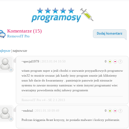
Komentarze (
15
)
RemoveIT Pro
ajlepsze
|
najnowsze
~specjal1979
| 2013.01.04 10:50
0
witam program super a jesli chodzi o usowanie przypadkowych programow
win32 to musicie uwazac jak kazdy inny program usunie jak klikniemy
usun lub dacie do kwarantanny . pamietajcie panowie jesli nieznacie
systemu to zawsze mozemy namieszac w niem innymi programami wiec
uwarzajmy powodzenia milej zabawy programem
RemoveIT Pro v4 - SE 2.1.2013
~endriul
| 2011.01.10 09:49
0
Podczas ściągania Avast krzyczy, że posiada malware i kończy pobieranie.