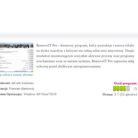
RemoveIT Pro - darmowy program, który poszukuje i usuwa robaki
na dysku twardym z którymi nie radzą sobie inne antywirusy. Dzięki
modułom monitorującym wszystkie aktywne procesy oraz programy
uruchamiane wraz ze startem systemu, RemoveIT Pro zapewnia stałą
ochronę przed złośliwym oprogramowaniem.
zobacz zrzuty ekranu
oducent
:
InCode Solutions
Oceń program:
cencja
: Freeware (darmowa)
-
/5
stem Operacyjny
:
Windows XP/Vista/7/8/10
Ocena:
3.7
(
52
głosów)