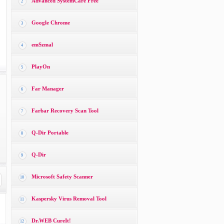
Advanced SystemCare Free
2
Google Chrome
3
emSzmal
4
PlayOn
5
Far Manager
6
Farbar Recovery Scan Tool
7
Q-Dir Portable
8
Q-Dir
9
Microsoft Safety Scanner
10
Kaspersky Virus Removal Tool
11
Dr.WEB CureIt!
12