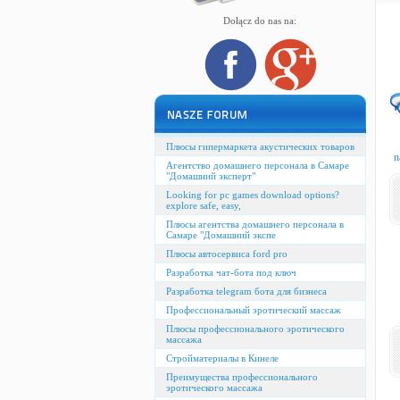
Dołącz do nas na:
Плюсы гипермаркета акустических товаров
n
Агентство домашнего персонала в Самаре
"Домашний эксперт"
Looking for pc games download options?
explore safe, easy,
Плюсы агентства домашнего персонала в
Самаре "Домашний экспе
Плюсы автосервиса ford pro
Разработка чат-бота под ключ
Разработка telegram бота для бизнеса
Профессиональный эротический массаж
Плюсы профессионального эротического
массажа
Стройматериалы в Кинеле
Преимущества профессионального
эротического массажа