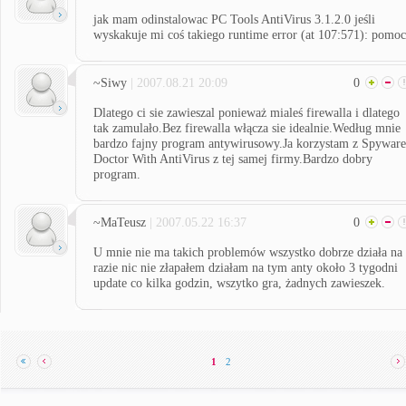
jak mam odinstalowac PC Tools AntiVirus 3.1.2.0 jeśli
wyskakuje mi coś takiego runtime error (at 107:571): pomo
~Siwy
| 2007.08.21 20:09
0
Dlatego ci sie zawieszal ponieważ mialeś firewalla i dlatego
tak zamulało.Bez firewalla włącza sie idealnie.Według mnie
bardzo fajny program antywirusowy.Ja korzystam z Spyware
Doctor With AntiVirus z tej samej firmy.Bardzo dobry
program.
~MaTeusz
| 2007.05.22 16:37
0
U mnie nie ma takich problemów wszystko dobrze działa na
razie nic nie złapałem działam na tym anty około 3 tygodni
update co kilka godzin, wszytko gra, żadnych zawieszek.
1
2