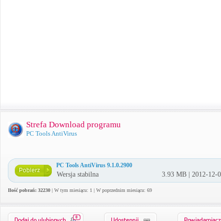
Strefa Download programu
PC Tools AntiVirus
PC Tools AntiVirus 9.1.0.2900
Wersja stabilna
3.93 MB | 2012-12-
Ilość pobrań: 32230
| W tym miesiącu: 1 | W poprzednim miesiącu: 69
0