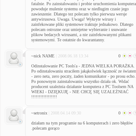
fatalnie. Po zainstalowaniu i probie uruchomienia komputera
powoduje mulenie systemu oraz w niedlugim czasie jego
zawieszenie. Dlatego tez polecam tylko pierwsza wersje
antywirusowa. Uwaga. Uwaga! Wykryte wirusy i
zainfekowane pliki systemowe traktuje jednakowo. Dlatego
polecam ostrozne oraz umiejetne wybieranie i usuwanie
plikow bedacych wirusami, a nie zainfekowanymi plikami
systemowymi. Te ostatnie do kwarantanny.
~nick NAME
| 2008.06.18 13:34
0
Odinstalowanie PC Tools'a - JEDNA WIELKA PORAŻKA.
Po odinstalowaniu straciłem jakąkolwiek łączność ze świate
- zero neta, zero poczty, żaden komunikator - po prosu echo.
Po ponownym zainstalowaniu wszystko działa ok. Widać
producent uzależnia działanie komputera z PC Toolsem NA
WIEKI - DZIĘKUJĘ - NIE CHCĘ SIĘ UZALEŻNIAĆ
!!!!!!!!!!!!!!!!!
~setronix
| 2008.04.14 09:30
0
działam na tym programie na 6 komputerach i zero błędów
.polecam gorąco