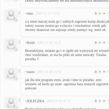
Dobry antyvirus,niestety nie ma automatycznych aktualizacji
~ckm
| 2009.12.13 12:31
0
a u mnie inaczej mam go i zadnych zagrozen komp dziala ja
nalezy zawsze mozna go wylaczyc i uruchamiac wtedy gdy
chcemy skanowac nie zajmuje wtedy pamięci wg. mnie ok.
~Ktośś
| 2009.11.02 14:31
0
Beznadziejny, miałam go i w ogóle nie wykrywał mi wirusó
choć wiedziałam, ze ma bo pliki sie same usuwały. Totalna
porażka !!
~owen
| 2009.10.08 23:50
0
jak dla mie program extra. avast i inne to porażka. zero
wirusów od kiedy go mam. ogromna baza znanych zagrożeń
polecam
~JOLECZKA
| 2009.09.06 01:31
0