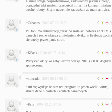
U mnie śmiga bezproblemowo, zadowolony jestem z niego,
poprzedni jaki miałem przepuścił mi syf na kompa i miałem
trochę roboty. Z tym nawet nie zauważam że mam antivira.
~Cabanos
| 2010.07.27 15:50
0
PC tool ma aktualizacje,zaraz po instalaci pobiera aż 90 MB.
danych.Troche wkurza z mieleniem dysku,w firefoxie zacina
się wtedy przewijanie stron.
~KPank
| 2010.07.07 11:34
0
Wszystko ok tylko żeby jeszcze wersja 2010 (7.0.0.545)była
spolszczona.
~mmrado
| 2010.06.16 08:30
0
a mi się wydaje że sam ten program to jeden wielki wirus,
zbiera dane o hasłach i kontach bankowych
~Kris
| 2009.12.28 17:39
0