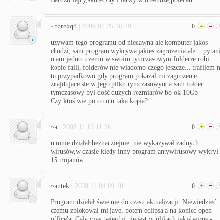
Bardzo fajny,skuteczny i łatwy w obsłudze,polecam
~darekq8
| 2009.03.25 16:39
0
uzywam tego programu od niedawna ale komputer jakos
chodzi, sam program wykrywa jakies zagrozenia ale... pytan
mam jedno: czemu w swoim tymczasowym folderze robi
kopie faili, folderów nie wiadomo czego jeszcze... trafilem 
to przypadkowo gdy program pokazal mi zagrozenie
znajdujace sie w jego pliku tymczasowym a sam folder
tymczasowy był dość duzych rozmiarów bo ok 10Gb
Czy ktoś wie po co mu taka kopia?
~a
| 2008.11.19 11:36
0
u mnie działał beznadziejnie. nie wykazywał żadnych
wirusów,w czasie kiedy inny program antywirusowy wykrył
15 trojanów
~antek
| 2008.11.04 09:10
0
Program działał świetnie do czasu aktualizacji. Niewiedzieć
czemu zblokował mi jave, potem eclipsa a na koniec open
office'a. Cały czas twierdzi, że jest w plikach jakiś wirus -