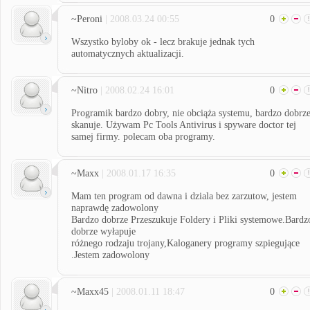
~Peroni
| 2008.03.24 00:55
0
Wszystko byloby ok - lecz brakuje jednak tych
automatycznych aktualizacji.
~Nitro
| 2008.02.24 16:01
0
Programik bardzo dobry, nie obciąża systemu, bardzo dobrz
skanuje. Używam Pc Tools Antivirus i spyware doctor tej
samej firmy. polecam oba programy.
~Maxx
| 2008.01.17 16:35
0
Mam ten program od dawna i dziala bez zarzutow, jestem
naprawdę zadowolony
Bardzo dobrze Przeszukuje Foldery i Pliki systemowe.Bardz
dobrze wyłapuje
różnego rodzaju trojany,Kaloganery programy szpiegujące
.Jestem zadowolony
~Maxx45
| 2008.01.11 18:47
0