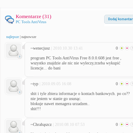
Komentarze (
31
)
PC Tools AntiVirus
najlepsze
|
najnowsze
~wenecjusz
| 2010.10.30 13:41
0
program PC Tools AntiVirus Free 8.0.0.608 jest free ,
wszystko znajdzie ale nic nie wyleczy,trzeba wykupić
licencje... do bani
~typ
| 2010.09.05 16:08
0
shit i tyle zbiera informacje o kontach bankowych. po co??
nie jestem w stanie go usunąc.
blokuje nawet menagera urzadzen..
shit!!!
~Chrabąszcz
| 2010.08.10 07:53
0