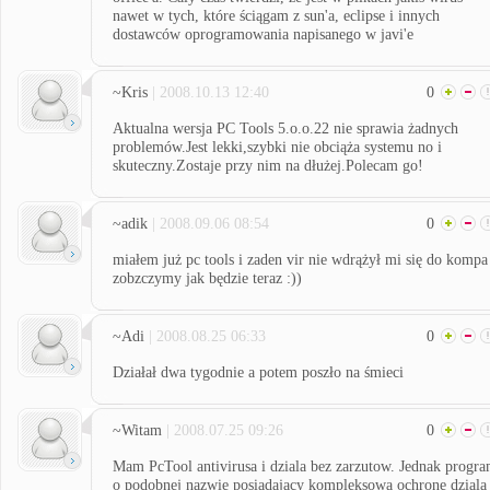
nawet w tych, które ściągam z sun'a, eclipse i innych
dostawców oprogramowania napisanego w javi'e
~Kris
| 2008.10.13 12:40
0
Aktualna wersja PC Tools 5.o.o.22 nie sprawia żadnych
problemów.Jest lekki,szybki nie obciąża systemu no i
skuteczny.Zostaje przy nim na dłużej.Polecam go!
~adik
| 2008.09.06 08:54
0
miałem już pc tools i zaden vir nie wdrążył mi się do kompa
zobzczymy jak będzie teraz :))
~Adi
| 2008.08.25 06:33
0
Działał dwa tygodnie a potem poszło na śmieci
~Witam
| 2008.07.25 09:26
0
Mam PcTool antivirusa i dziala bez zarzutow. Jednak progr
o podobnej nazwie posiadajacy kompleksowa ochrone dziala