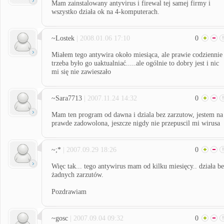
Mam zainstalowany antyvirus i firewal tej samej firmy i
wszystko działa ok na 4-komputerach.
~Lostek
| 2008.01.06 17:10
0
Miałem tego antywira około miesiąca, ale prawie codziennie
trzeba było go uaktualniać.....ale ogólnie to dobry jest i nic
mi się nie zawieszało
~Sara7713
| 2007.11.24 14:32
0
Mam ten program od dawna i dziala bez zarzutow, jestem na
prawde zadowolona, jeszcze nigdy nie przepuscil mi wirusa
~;*
| 2007.09.29 18:26
0
Więc tak... tego antywirus mam od kilku miesięcy.. działa b
żadnych zarzutów.
Pozdrawiam
~gosc
| 2007.09.04 09:32
0