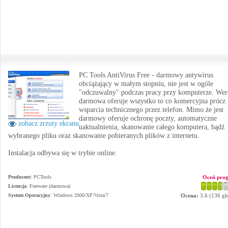
PC Tools AntiVirus Free - darmowy antywirus
obciążający w małym stopniu, nie jest w ogóle
"odczuwalny" podczas pracy przy komputerze. Wer
darmowa oferuje wszystko to co komercyjna prócz
wsparcia technicznego przez telefon. Mimo że jest
darmowy oferuje ochronę poczty, automatyczne
zobacz zrzuty ekranu
uaktualnienia, skanowanie całego komputera, bądź
wybranego pliku oraz skanowanie pobieranych plików z internetu.
Instalacja odbywa się w trybie online.
Producent
:
PCTools
Oceń pro
Licencja
: Freeware (darmowa)
System Operacyjny
:
Windows 2000/XP/Vista/7
Ocena:
3.6
(
136
gł