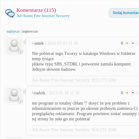
Komentarze (
115
)
Ad-Aware Free Internet Security
najlepsze
|
najnowsze
~antek
| 2016.03.03 01:49
0
Nie pobierać tego.Tworzy w katalogu Windows w folderze
temp tysiące
plików typu SBS_STDRL i potwornie zamula komputer.
Jednym słowem badziew.
Ad-Aware Free Internet Security 10.0.173.3160
~radzik
| 2013.02.18 11:50
0
ten program to totalny chłam !! dosyć że jest problem z
odinstalowaniem to jeszcze po okresie próbnym zaśmieca Ci
przeglądarkę reklamami. Program powinien zostać usunięty 
tej strony by nikt go nie pobierał
Ad-Aware Free Internet Security 10.0.173.3160