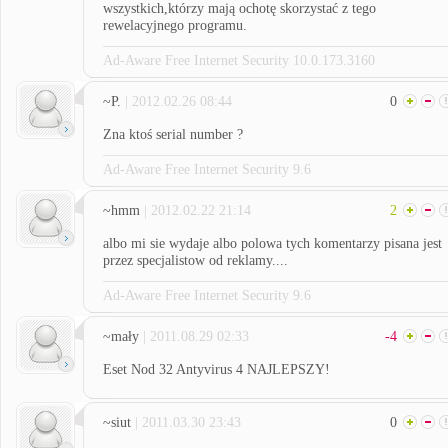
wszystkich,którzy mają ochotę skorzystać z tego
rewelacyjnego programu.
Ad-Aware Free Internet Security 10.0.173.3160
~P.
| 2012.02.26 08:44
0
Zna ktoś serial number ?
Ad-Aware Free Internet Security 9.6
~hmm
| 2012.02.22 21:14
2
albo mi sie wydaje albo polowa tych komentarzy pisana jest
przez specjalistow od reklamy....
Ad-Aware Free Internet Security 9.6
~mały
| 2011.08.29 02:33
-4
Eset Nod 32 Antyvirus 4 NAJLEPSZY!
~siut
| 2011.03.30 23:43
0