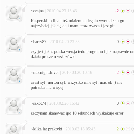
~czajna
| 2010.04.23 13:43
-2
Kasperski to lipa i też miałem na legalu wyrzuciłem go
najszybciej jak się da i mam teraz Avasta i jest git.
~harry87
| 2010.04.20 23:55
0
czy jest jakas polska wersja tedo programu i jak naprawde o
działa prosze o wskazówki
~macnightdriver
| 2010.03.20 10:16
-2
avast syf, norton syf, wszystko inne syf, mac ok :) nie
potrzeba nic więcej.
~szkot74
| 2010.02.26 16:42
0
zaczynam skanowac ipo 10 sekundach wyskakuje error
~kilka lat praktyki
| 2010.02.18 05:43
2