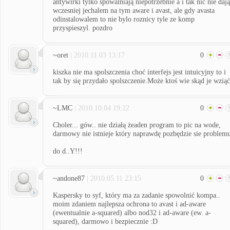
antywirki tylko spowalniają niepotrzebnie a i tak nic nie dają
wczesniej jechalem na tym aware i avast, ale gdy avasta
odinstalowalem to nie bylo roznicy tyle ze komp
przyspieszyl. pozdro
~oret
| 2010.11.03 13:17
0
kiszka nie ma spolszczenia choć interfejs jest intuicyjny to i
tak by się przydało spolszczenie.Może ktoś wie skąd je wzią
~LMC
| 2010.10.04 19:22
0
Choler... gów.. nie działą żeaden program to pic na wode,
darmowy nie istnieje który naprawdę pozbędzie sie problem
do d..Y!!!
~andone87
| 2010.05.11 23:15
0
Kaspersky to syf, który ma za zadanie spowolnić kompa..
moim zdaniem najlepsza ochrona to avast i ad-aware
(ewentualnie a-squared) albo nod32 i ad-aware (ew. a-
squared), darmowo i bezpiecznie :D