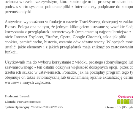
ochrona w czasie rzeczywistym, która kontroluje m.in. procesy uruchamian
podczas startu systemu, pobierane pliki z Internetu czy podpinane do kompu
przenośne dyski.
Antywirus wyposażono w funkcję o nazwie TrackSweep, dostępnej w zakła
Extras. Polega ona na tym, że jednym kliknięciem usuwane są wszelkie ślad
korzystania z przeglądarek internetowych (wspierane są najpopularniejsze z
nich: Internet Explorer, Firefox, Opera, Google Chrome), takie jak pliki
cookies, pamięć cache, historia, ostatnio odwiedzane strony. W opcjach mo
ustalić, jakie elementy i z jakich przeglądarek mają zniknąć po zastosowaniu
funkcji.
Użytkownik ma do wyboru korzystanie z widoku prostego (domyślnego) lu
zaawansowanego - ten ostatni odkrywa większość dostępnych opcji, przez co
trzeba ich szukać w ustawieniach. Ponadto, jak na porządny program tego t
obejmuje on także automatyczną lub uruchamianą ręcznie aktualizację defini
wirusów i innych zagrożeń.
Producent
:
Lavasoft
Oceń pro
Licencja
: Freeware (darmowa)
System Operacyjny
:
Windows 2000/XP/Vista/7
Ocena:
3.5
(
855
gł