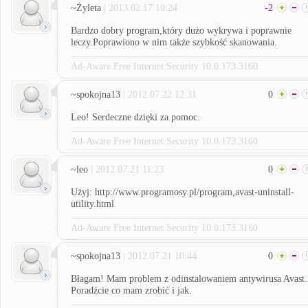
~Żyleta
| 2013.02.17 10:24
-2
Bardzo dobry program,który dużo wykrywa i poprawnie
leczy.Poprawiono w nim także szybkość skanowania.
Ad-Aware Free Internet Security 10.0.173.3160
~spokojna13
| 2012.07.22 12:31
0
Leo! Serdeczne dzięki za pomoc.
Ad-Aware Free Internet Security 10.0.173.3160
~leo
| 2012.07.21 11:23
0
Użyj: http://www.programosy.pl/program,avast-uninstall-
utility.html
Ad-Aware Free Internet Security 10.0.173.3160
~spokojna13
| 2012.07.21 10:44
0
Błagam! Mam problem z odinstalowaniem antywirusa Avast.
Poradźcie co mam zrobić i jak.