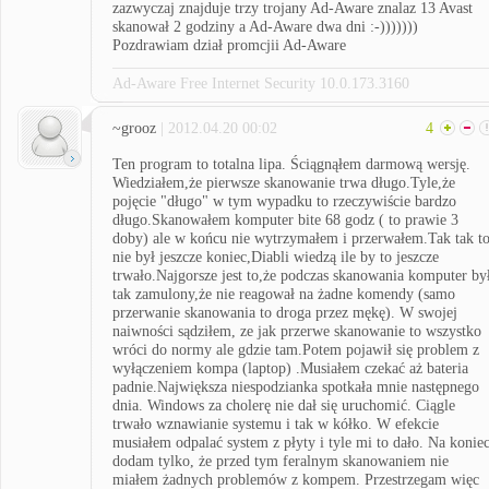
zazwyczaj znajduje trzy trojany Ad-Aware znalaz 13 Avast
skanował 2 godziny a Ad-Aware dwa dni :-)))))))
Pozdrawiam dział promcjii Ad-Aware
Ad-Aware Free Internet Security 10.0.173.3160
~grooz
| 2012.04.20 00:02
4
Ten program to totalna lipa. Ściągnąłem darmową wersję.
Wiedziałem,że pierwsze skanowanie trwa długo.Tyle,że
pojęcie "długo" w tym wypadku to rzeczywiście bardzo
długo.Skanowałem komputer bite 68 godz ( to prawie 3
doby) ale w końcu nie wytrzymałem i przerwałem.Tak tak t
nie był jeszcze koniec,Diabli wiedzą ile by to jeszcze
trwało.Najgorsze jest to,że podczas skanowania komputer by
tak zamulony,że nie reagował na żadne komendy (samo
przerwanie skanowania to droga przez mękę). W swojej
naiwności sądziłem, ze jak przerwe skanowanie to wszystko
wróci do normy ale gdzie tam.Potem pojawił się problem z
wyłączeniem kompa (laptop) .Musiałem czekać aż bateria
padnie.Największa niespodzianka spotkała mnie następnego
dnia. Windows za cholerę nie dał się uruchomić. Ciągle
trwało wznawianie systemu i tak w kółko. W efekcie
musiałem odpalać system z płyty i tyle mi to dało. Na konie
dodam tylko, że przed tym feralnym skanowaniem nie
miałem żadnych problemów z kompem. Przestrzegam więc