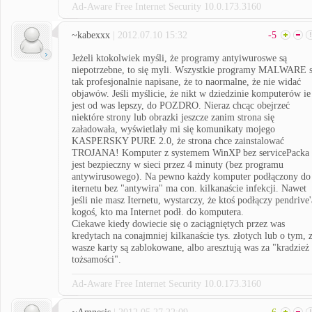
Ad-Aware Free Internet Security 10.0.173.3160
~kabexxx
| 2012.07.10 15:32
-5
Jeżeli ktokolwiek myśli, że programy antyiwuroswe są
niepotrzebne, to się myli. Wszystkie programy MALWARE 
tak profesjonalnie napisane, że to naormalne, że nie widać
objawów. Jeśli myślicie, że nikt w dziedzinie komputerów ie
jest od was lepszy, do POZDRO. Nieraz chcąc obejrzeć
niektóre strony lub obrazki jeszcze zanim strona się
załadowała, wyświetlały mi się komunikaty mojego
KASPERSKY PURE 2.0, że strona chce zainstalować
TROJANA! Komputer z systemem WinXP bez servicePacka
jest bezpieczny w sieci przez 4 minuty (bez programu
antywirusowego). Na pewno każdy komputer podłączony do
iternetu bez "antywira" ma con. kilkanaście infekcji. Nawet
jeśli nie masz Iternetu, wystarczy, że ktoś podłączy pendrive'
kogoś, kto ma Internet podł. do komputera.
Ciekawe kiedy dowiecie się o zaciągniętych przez was
kredytach na conajmniej kilkanaście tys. złotych lub o tym, 
wasze karty są zablokowane, albo aresztują was za "kradzież
tożsamości".
Ad-Aware Free Internet Security 10.0.173.3160