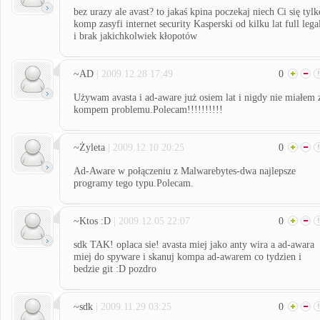
bez urazy ale avast? to jakaś kpina poczekaj niech Ci się tylk
komp zasyfi internet security Kasperski od kilku lat full lega
i brak jakichkolwiek kłopotów
~AD
| 2009.12.28 17:49
0
Używam avasta i ad-aware już osiem lat i nigdy nie miałem 
kompem problemu.Polecam!!!!!!!!!!
~Żyleta
| 2009.12.10 20:25
0
Ad-Aware w połączeniu z Malwarebytes-dwa najlepsze
programy tego typu.Polecam.
~Ktos :D
| 2009.12.05 22:07
0
sdk TAK! oplaca sie! avasta miej jako anty wira a ad-awara
miej do spyware i skanuj kompa ad-awarem co tydzien i
bedzie git :D pozdro
~sdk
| 2009.11.29 03:25
0