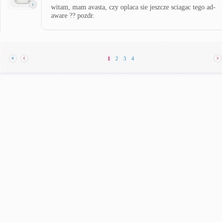
witam, mam avasta, czy oplaca sie jeszcze sciagac tego ad-
aware ?? pozdr.
1
2
3
4