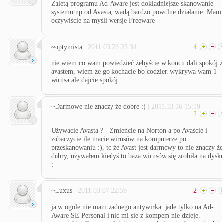
Zaletą programu Ad-Aware jest dokładniejsze skanowanie
systemu np od Avasta, wadą bardzo powolne działanie. Mam
oczywiście na myśli wersje Freeware
~optymista
| 2011.03.23 23:34
4
nie wiem co wam powiedzieć żebyście w koncu dali spokój 
avastem, wiem ze go kochacie bo codzien wykrywa wam 1
wirusa ale dajcie spokój
~Darmowe nie znaczy że dobre :)
| 2011.03.16 15:19
2
Używacie Avasta ? - Zmieńcie na Norton-a po Avaście i
zobaczycie ile macie wirusów na komputerze po
przeskanowaniu :), to że Avast jest darmowy to nie znaczy ż
dobry, używałem kiedyś to baza wirusów się zrobiła na dysk
;|
~Luxus
| 2011.03.07 22:59
-2
ja w ogole nie mam zadnego antywirka. jade tylko na Ad-
Aware SE Personal i nic mi sie z kompem nie dzieje.