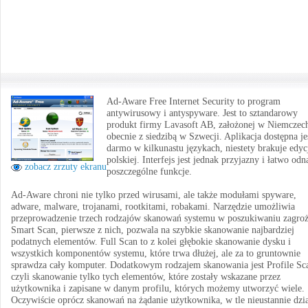
Ad-Aware Free Internet Security to program
antywirusowy i antyspyware. Jest to sztandarowy
produkt firmy Lavasoft AB, założonej w Niemczec
obecnie z siedzibą w Szwecji. Aplikacja dostępna je
darmo w kilkunastu językach, niestety brakuje edyc
polskiej. Interfejs jest jednak przyjazny i łatwo odn
zobacz zrzuty ekranu
poszczególne funkcje.
Ad-Aware chroni nie tylko przed wirusami, ale także modułami spyware,
adware, malware, trojanami, rootkitami, robakami. Narzędzie umożliwia
przeprowadzenie trzech rodzajów skanowań systemu w poszukiwaniu zagroż
Smart Scan, pierwsze z nich, pozwala na szybkie skanowanie najbardziej
podatnych elementów. Full Scan to z kolei głębokie skanowanie dysku i
wszystkich komponentów systemu, które trwa dłużej, ale za to gruntownie
sprawdza cały komputer. Dodatkowym rodzajem skanowania jest Profile Sc
czyli skanowanie tylko tych elementów, które zostały wskazane przez
użytkownika i zapisane w danym profilu, których możemy utworzyć wiele.
Oczywiście oprócz skanowań na żądanie użytkownika, w tle nieustannie dzi