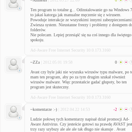
~Amnesis
| 2012.05.27 22:09
6
Ten program to totalne g... Odinstalowanie go na Windows 
to jakaś katorga jak manualne męczenie się z wirusem.
Powoduje interakcje ze wszystkimi innymi zabezpieczeniami
Zwiesza system. Nieustanne freezy i problemy z dostępem d
folderów.
Nie polecam. Lepiej przesiąść się na coś innego dla świętego
spokoju.
Ad-Aware Free Internet Security 10.0.173.3160
~ZZa
| 2012.05.01 19:58
0
Avast czy byle jaki nie wyszuka wirusów typu malware, po t
mam ten program, aby po za tym drugim szukał również
wirusów malware. Więc przestańcie gadać głupoty, bo ten
program jest skuteczny.
Ad-Aware Free Internet Security 10.0.173.3160
~komentarze :-)
| 2012.04.22 14:53
-2
Ludzie połowę tych komentarzy napisał dział promocji Ad-
Aware Antivirus. Czy jesteście gotowi na prawdę AVAST jes
trzy razy szybszy ale ale ale tak długo nie skanuje . Avast