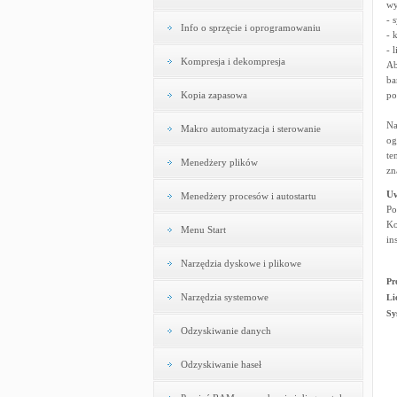
wy
- 
Info o sprzęcie i oprogramowaniu
- 
- 
Kompresja i dekompresja
Ab
ba
Kopia zapasowa
po
Na
Makro automatyzacja i sterowanie
og
te
Menedżery plików
zn
U
Menedżery procesów i autostartu
Po
Ko
Menu Start
in
Narzędzia dyskowe i plikowe
Pr
Narzędzia systemowe
Li
Sy
Odzyskiwanie danych
Odzyskiwanie haseł