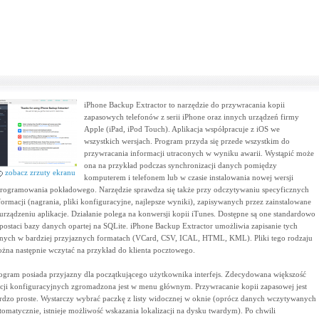
iPhone Backup Extractor to narzędzie do przywracania kopii
zapasowych telefonów z serii iPhone oraz innych urządzeń firmy
Apple (iPad, iPod Touch). Aplikacja współpracuje z iOS we
wszystkich wersjach. Program przyda się przede wszystkim do
przywracania informacji utraconych w wyniku awarii. Wystąpić może
ona na przykład podczas synchronizacji danych pomiędzy
zobacz zrzuty ekranu
komputerem i telefonem lub w czasie instalowania nowej wersji
rogramowania pokładowego. Narzędzie sprawdza się także przy odczytywaniu specyficznych
formacji (nagrania, pliki konfiguracyjne, najlepsze wyniki), zapisywanych przez zainstalowane
urządzeniu aplikacje. Działanie polega na konwersji kopii iTunes. Dostępne są one standardowo
postaci bazy danych opartej na SQLite. iPhone Backup Extractor umożliwia zapisanie tych
nych w bardziej przyjaznych formatach (VCard, CSV, ICAL, HTML, KML). Pliki tego rodzaju
żna następnie wczytać na przykład do klienta pocztowego.
ogram posiada przyjazny dla początkującego użytkownika interfejs. Zdecydowana większość
cji konfiguracyjnych zgromadzona jest w menu głównym. Przywracanie kopii zapasowej jest
rdzo proste. Wystarczy wybrać paczkę z listy widocznej w oknie (oprócz danych wczytywanych
tomatycznie, istnieje możliwość wskazania lokalizacji na dysku twardym). Po chwili