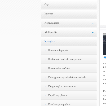
Gry
Internet
Komunikacja
Multimedia
Narzędzia
Bateria w laptopie
Biblioteki i dodatki do systemu
op
in
Bootowalne nośniki
w 
w 
Defragmentacja dysków twardych
da
mo
Diagnostyka i testowanie
Pr
op
Duplikaty plików
ba
au
Emulatory napędów