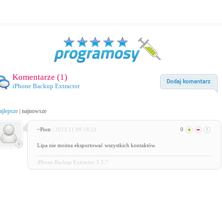
Komentarze (
1
)
iPhone Backup Extractor
ajlepsze
|
najnowsze
~Piotr
| 2013.11.09 18:21
0
Lipa nie można eksportować wszystkich kontaktów.
iPhone Backup Extractor 3.3.7