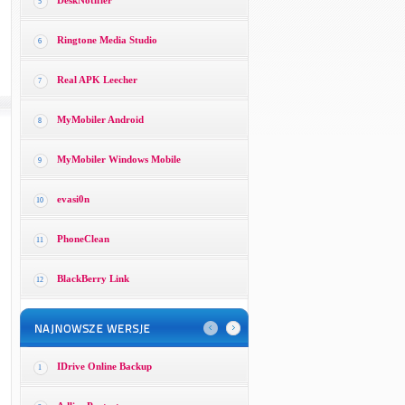
DeskNotifier
5
Ringtone Media Studio
6
Real APK Leecher
7
MyMobiler Android
8
MyMobiler Windows Mobile
9
evasi0n
10
PhoneClean
11
BlackBerry Link
12
IDrive Online Backup
1