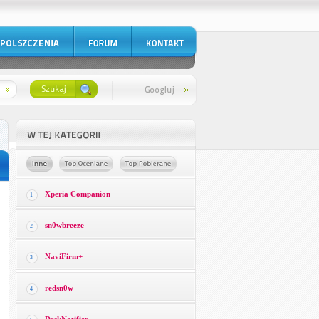
Xperia Companion
1
sn0wbreeze
2
NaviFirm+
3
redsn0w
4