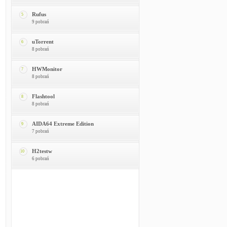
Rufus
5
9 pobrań
uTorrent
6
8 pobrań
HWMonitor
7
8 pobrań
Flashtool
8
8 pobrań
AIDA64 Extreme Edition
9
7 pobrań
H2testw
10
6 pobrań