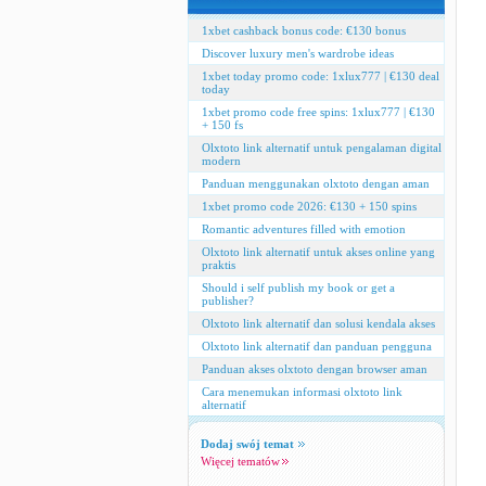
1xbet cashback bonus code: €130 bonus
Discover luxury men's wardrobe ideas
1xbet today promo code: 1xlux777 | €130 deal
today
1xbet promo code free spins: 1xlux777 | €130
+ 150 fs
Olxtoto link alternatif untuk pengalaman digital
modern
Panduan menggunakan olxtoto dengan aman
1xbet promo code 2026: €130 + 150 spins
Romantic adventures filled with emotion
Olxtoto link alternatif untuk akses online yang
praktis
Should i self publish my book or get a
publisher?
Olxtoto link alternatif dan solusi kendala akses
Olxtoto link alternatif dan panduan pengguna
Panduan akses olxtoto dengan browser aman
Cara menemukan informasi olxtoto link
alternatif
Dodaj swój temat
Więcej tematów