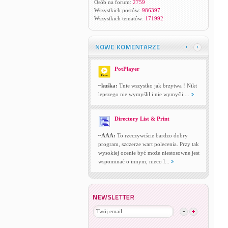
Osób na forum:
2759
Wszystkich postów:
986397
Wszystkich tematów:
171992
PotPlayer
~kuśka:
Tnie wszystko jak brzytwa ! Nikt
lepszego nie wymyślił i nie wymyśli ...
Directory List & Print
~AAA:
To rzeczywiście bardzo dobry
program, szczerze wart polecenia. Przy tak
wysokiej ocenie być może niestosowne jest
wspominać o innym, nieco l...