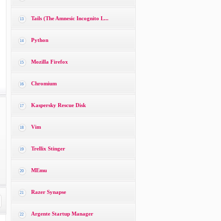
Tails (The Amnesic Incognito L...
13
Python
14
Mozilla Firefox
15
Chromium
16
Kaspersky Rescue Disk
17
Vim
18
Trellix Stinger
19
MEmu
20
Razer Synapse
21
Argente Startup Manager
22