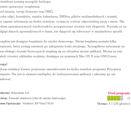
świetlone zostaną szczegóły backupu:
system operacyjny urządzenia,
kod seryjny, wersja firmware oraz IMEI,
liczba zdjęć, kontaktów, wpisów kalendarza, SMSów, plików multimedialnych i notatek.
y zapisać informacje na dysku twardym, wystarczy wybrać odpowiednią opcję z menu. Dla
rdziej zaawansowanych użytkowników przygotowano również tryb ekspercki. Pozwala on na
dgląd danych zgromadzonych w bazie, nie dających się odtworzyć w standardowy sposób.
rzędzie jest dostępne bezpłatnie do użytku domowego. Wersja bezpłatna posiada kilka
raniczeń, które zostają zniesione po zakupieniu kodu seryjnego. Szczegółowe informacje na
mat obsługi i kwestii licencyjnych znajdują się na oficjalnej stronie aplikacji. Można na niej
aleźć również oddzielne wydania, działające na systemach Mac OS X oraz GNU/Linux.
waga!
dczas instalacji kreator proponuje zainstalowanie na dysku twardym programu Przyspiesz
mputer. Nie jest to element niezbędny do funkcjonowania aplikacji i zalecamy go nie
stalować.
oducent
:
Reincubate Ltd
Oceń program:
cencja
: Freeware (darmowa tylko do użytku domowego)
-
/5
stem Operacyjny
:
Windows XP/Vista/7/8/10
Ocena:
4.1
(
20
głosów)