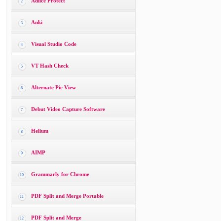
Adlice Protect
2
Anki
3
Visual Studio Code
4
VT Hash Check
5
Alternate Pic View
6
Debut Video Capture Software
7
Helium
8
AIMP
9
Grammarly for Chrome
10
PDF Split and Merge Portable
11
PDF Split and Merge
12