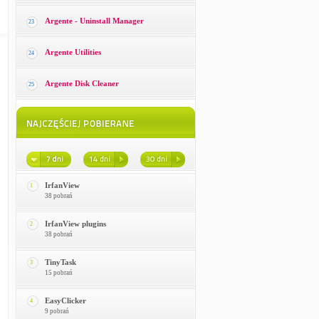
Argente - Uninstall Manager
23
Argente Utilities
24
Argente Disk Cleaner
25
IrfanView
1
38 pobrań
IrfanView plugins
2
38 pobrań
TinyTask
3
15 pobrań
EasyClicker
4
9 pobrań