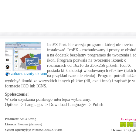
IcoFX Portable wersja programu której nie trzeba
instalować. IcoFX - rozbudowany i prosty w obsłud
a na dodatek bezpłatny programos do tworzenia i ed
ikon. Program pozwala na tworzenie ikonek o
rozmiarach od 16x16 do 256x256 pikseli. IcoFX
posiada kilkadziesiąt wbudowanych efektów (takich
zobacz zrzuty ekranu
na przykład rzucanie cienia). Program potrafi także
wydobyć ikonki ze wszystkich innych plików (dll, exe i inne) i zapisać je w
formacie ICO lub ICNS.
Spolszczenie!
W celu uzyskania polskiego interfejsu wybieramy:
Options -> Languages -> Download Languages -> Polish.
Producent
:
Attila Kovrig
Oceń pro
Licencja
: Freeware (darmowa)
System Operacyjny
:
Windows 2000/XP/Vista
Ocena:
3.8
(
4
gł