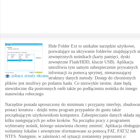
Hide Folder Ext to unikalne narzędzie użytkowe,
pozwalające na ukrywanie folderów znajdujących si
zewnętrznych nośnikach (karty pamięci, dyski
zewnętrzne Flash/HDD, klucze USB). Aplikacja
umożliwia tym samym zabezpieczenie prywatnych
informacji za pomocą sprytnej, nienaruszającej
zobacz zrzuty ekranu
struktury danych metody. Dostęp do chronionych
plików jest możliwy po podaniu hasła. Co niezwykle istotne, dane będą
niewidoczne dla postronnych osób także po podłączeniu nośnika do innego
stanowiska roboczego.
Narzędzie posiada uproszczony do minimum i przyjazny interfejs, zbudowa
postaci kreatora - dzięki temu program przypadnie do gustu także
początkującym użytkownikom komputera. Zabezpieczanie danych składa się
kilku następujących po sobie kroków. Na początku pracy z programem
wybieramy nośnik, którego ustawienia chcemy zmienić. Aplikacja obsługuje
woluminy lokalne i zewnętrzne sformatowane za pomocą FAT, FAT32 lub
NTFS. Następnie, w zależności od sytuacji zostaniemy poproszeni o: