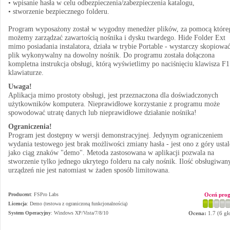
• wpisanie hasła w celu odbezpieczenia/zabezpieczenia katalogu,
• stworzenie bezpiecznego folderu.
Program wyposażony został w wygodny menedżer plików, za pomocą które
możemy zarządzać zawartością nośnika i dysku twardego. Hide Folder Ext
mimo posiadania instalatora, działa w trybie Portable - wystarczy skopiowa
plik wykonywalny na dowolny nośnik. Do programu została dołączona
kompletna instrukcja obsługi, którą wyświetlimy po naciśnięciu klawisza F1
klawiaturze.
Uwaga!
Aplikacja mimo prostoty obsługi, jest przeznaczona dla doświadczonych
użytkowników komputera. Nieprawidłowe korzystanie z programu może
spowodować utratę danych lub nieprawidłowe działanie nośnika!
Ograniczenia!
Program jest dostępny w wersji demonstracyjnej. Jedynym ograniczeniem
wydania testowego jest brak możliwości zmiany hasła - jest ono z góry usta
jako ciąg znaków "demo". Metoda zastosowana w aplikacji pozwala na
stworzenie tylko jednego ukrytego folderu na cały nośnik. Ilość obsługiwan
urządzeń nie jest natomiast w żaden sposób limitowana.
Producent
:
FSPro Labs
Oceń pro
Licencja
: Demo (testowa z ograniczoną funkcjonalnością)
System Operacyjny
:
Windows XP/Vista/7/8/10
Ocena:
1.7
(
6
gł