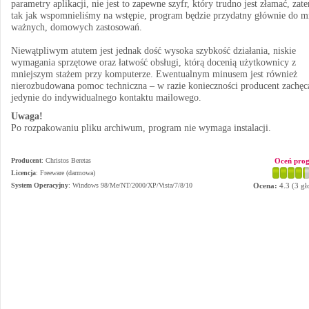
parametry aplikacji, nie jest to zapewne szyfr, który trudno jest złamać, zat
tak jak wspomnieliśmy na wstępie, program będzie przydatny głównie do m
ważnych, domowych zastosowań.
Niewątpliwym atutem jest jednak dość wysoka szybkość działania, niskie
wymagania sprzętowe oraz łatwość obsługi, którą docenią użytkownicy z
mniejszym stażem przy komputerze. Ewentualnym minusem jest również
nierozbudowana pomoc techniczna – w razie konieczności producent zachęc
jedynie do indywidualnego kontaktu mailowego.
Uwaga!
Po rozpakowaniu pliku archiwum, program nie wymaga instalacji.
Producent
:
Christos Beretas
Oceń pro
Licencja
: Freeware (darmowa)
System Operacyjny
:
Windows 98/Me/NT/2000/XP/Vista/7/8/10
Ocena:
4.3
(
3
gł