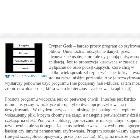
Crypter Geek – bardzo prosty program do szyfrowa
plików. Uniemożliwi odczytanie danych przez
niepowołane osoby, które nie dysponują opisywaną
aplikacją. Jest to propozycja kierowana w zasadzie
wyłącznie do osób początkujących, które chcą w
jakikolwiek sposób zabezpieczyć dane, których wa
zobacz zrzuty ekranu
stoi na raczej niskim poziomie. Aby je rozszyfrowa
wystarczy ponownie użyć programu (nie podajemy hasła-klucza, zatem moż
zrobić dowolna osoba, która wie o konieczności zastosowania aplikacji).
Prostota programu widoczna jest od pierwszej chwili. Interfejs jest bardzo
minimalistyczny, w praktyce oferuje tylko dwie opcje: szyfrowania i
deszyfrowania. W obydwu przypadkach obsługa jest analogiczna: wpierw
wskazujemy plik, którym chcemy się zająć, a następnie potwierdzamy działa
czekając na efekt. Ponieważ aplikację uproszczono w maksymalnym stopniu,
użytkownika nie są dostępne żadne ustawienia związane z wyborem algoryt
hasłem czy innymi parametrami szyfrowania. Program stosuje własny algor
(nie jest szczegółowo opisywany przez producenta). Mając na uwadze pozos