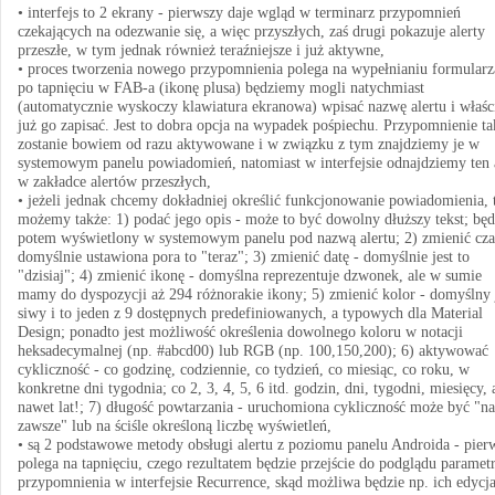
• interfejs to 2 ekrany - pierwszy daje wgląd w terminarz przypomnień
czekających na odezwanie się, a więc przyszłych, zaś drugi pokazuje alerty
przeszłe, w tym jednak również teraźniejsze i już aktywne,
• proces tworzenia nowego przypomnienia polega na wypełnianiu formularz
po tapnięciu w FAB-a (ikonę plusa) będziemy mogli natychmiast
(automatycznie wyskoczy klawiatura ekranowa) wpisać nazwę alertu i właśc
już go zapisać. Jest to dobra opcja na wypadek pośpiechu. Przypomnienie ta
zostanie bowiem od razu aktywowane i w związku z tym znajdziemy je w
systemowym panelu powiadomień, natomiast w interfejsie odnajdziemy ten a
w zakładce alertów przeszłych,
• jeżeli jednak chcemy dokładniej określić funkcjonowanie powiadomienia, 
możemy także: 1) podać jego opis - może to być dowolny dłuższy tekst; będ
potem wyświetlony w systemowym panelu pod nazwą alertu; 2) zmienić cza
domyślnie ustawiona pora to "teraz"; 3) zmienić datę - domyślnie jest to
"dzisiaj"; 4) zmienić ikonę - domyślna reprezentuje dzwonek, ale w sumie
mamy do dyspozycji aż 294 różnorakie ikony; 5) zmienić kolor - domyślny 
siwy i to jeden z 9 dostępnych predefiniowanych, a typowych dla Material
Design; ponadto jest możliwość określenia dowolnego koloru w notacji
heksadecymalnej (np. #abcd00) lub RGB (np. 100,150,200); 6) aktywować
cykliczność - co godzinę, codziennie, co tydzień, co miesiąc, co roku, w
konkretne dni tygodnia; co 2, 3, 4, 5, 6 itd. godzin, dni, tygodni, miesięcy, 
nawet lat!; 7) długość powtarzania - uruchomiona cykliczność może być "na
zawsze" lub na ściśle określoną liczbę wyświetleń,
• są 2 podstawowe metody obsługi alertu z poziomu panelu Androida - pier
polega na tapnięciu, czego rezultatem będzie przejście do podglądu parame
przypomnienia w interfejsie Recurrence, skąd możliwa będzie np. ich edycja