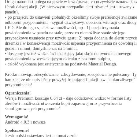
Druga natomiast polega na geście w lewo/prawo, co oczywiście oznacza kas
i brak dalszej akcji. (W pierwszym przypadku alert również jest usuwany z
panelu),
• po przejściu do ustawień globalnych określimy swoje preferencje związane
odbiorem przypomnienia - sygnał dźwiękowy, obecność wibracji oraz diody
LED. Ale do tego są ciekawe możliwości, np.: 1) opcja trzymania
powiadomienia w panelu na stałe, przez co niemożliwe stanie się jego
przypadkowe usunięcie przy użyciu gestu; 2) opcja dodania do alertu przyci
drzemki i w konsekwencji możliwość uśpienia przypomnienia na dowolną li
godzin i minut, domyślnie zaś na 5 minut,
• dostępny jest też widżet 1x1 działający jako skrót do tworzenia nowego
powiadomienia w wyskakującym okienku z poziomu pulpitu,
• całość wykonana jest estetycznie na podstawie Material Design.
Krótko mówiąc: zdecydowanie, zdecydowanie, zdecydowanie polecamy! T
bardziej, że nie opisaliśmy powyżej frapującej funkcji tzw. "dokuczliwego"
przypominania!
Ograniczenia!
Wersja Premium kosztuje 6,84 zł - daje dodatkowo widżet w formie listy
alertów i możliwość utworzenia kopii zapasowej oraz przywrócenia
skonfigurowanych przypomnień
Wymagania!
Android 4.0.3 i nowsze
Spolszczenie!
Język polski ustawiany jest automatycznie