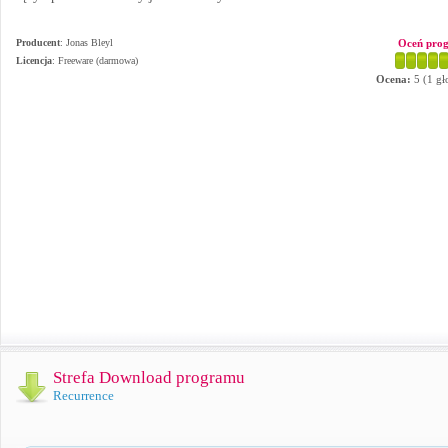
Producent
:
Jonas Bleyl
Oceń pro
Licencja
: Freeware (darmowa)
Ocena:
5
(
1
gł
Strefa Download programu
Recurrence