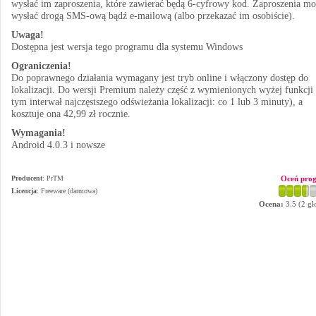
wysłać im zaproszenia, które zawierać będą 6-cyfrowy kod. Zaproszenia m
wysłać drogą SMS-ową bądź e-mailową (albo przekazać im osobiście).
Uwaga!
Dostępna jest wersja tego programu dla systemu Windows
Ograniczenia!
Do poprawnego działania wymagany jest tryb online i włączony dostęp do
lokalizacji. Do wersji Premium należy część z wymienionych wyżej funkcji
tym interwał najczęstszego odświeżania lokalizacji: co 1 lub 3 minuty), a
kosztuje ona 42,99 zł rocznie.
Wymagania!
Android 4.0.3 i nowsze
Producent
:
PrTM
Oceń pro
Licencja
: Freeware (darmowa)
Ocena:
3.5
(
2
gł