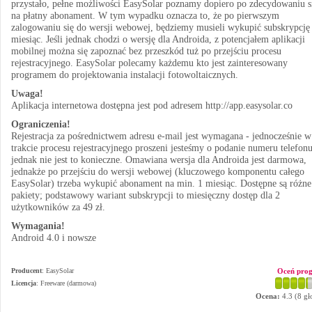
przystało, pełne możliwości EasySolar poznamy dopiero po zdecydowaniu s
na płatny abonament. W tym wypadku oznacza to, że po pierwszym
zalogowaniu się do wersji webowej, będziemy musieli wykupić subskrypcję
miesiąc. Jeśli jednak chodzi o wersję dla Androida, z potencjałem aplikacji
mobilnej można się zapoznać bez przeszkód tuż po przejściu procesu
rejestracyjnego. EasySolar polecamy każdemu kto jest zainteresowany
programem do projektowania instalacji fotowoltaicznych.
Uwaga!
Aplikacja internetowa dostępna jest pod adresem http://app.easysolar.co
Ograniczenia!
Rejestracja za pośrednictwem adresu e-mail jest wymagana - jednocześnie w
trakcie procesu rejestracyjnego proszeni jesteśmy o podanie numeru telefonu
jednak nie jest to konieczne. Omawiana wersja dla Androida jest darmowa,
jednakże po przejściu do wersji webowej (kluczowego komponentu całego
EasySolar) trzeba wykupić abonament na min. 1 miesiąc. Dostępne są różne
pakiety; podstawowy wariant subskrypcji to miesięczny dostęp dla 2
użytkowników za 49 zł.
Wymagania!
Android 4.0 i nowsze
Producent
:
EasySolar
Oceń pro
Licencja
: Freeware (darmowa)
Ocena:
4.3
(
8
gł