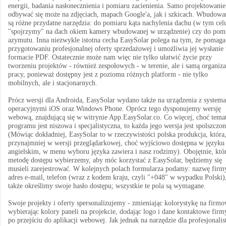
energii, badania nasłonecznienia i pomiaru zacienienia. Samo projektowanie
odbywać się może na zdjęciach, mapach Google'a, jak i szkicach. Wbudowa
są różne przydatne narzędzia: do pomiaru kąta nachylenia dachu (w tym cel
"spojrzymy" na dach okiem kamery wbudowanej w urządzenie) czy do pom
azymutu. Inna niezwykle istotna cecha EasySolar polega na tym, że pomag
przygotowaniu profesjonalnej oferty sprzedażowej i umożliwia jej wysłanie
formacie PDF. Ostatecznie może nam więc nie tylko ułatwić życie przy
tworzeniu projektów - również zespołowych - w terenie, ale i samą organiza
pracy, ponieważ dostępny jest z poziomu różnych platform - nie tylko
mobilnych, ale i stacjonarnych.
Prócz wersji dla Androida, EasySolar wydano także na urządzenia z system
operacyjnymi iOS oraz Windows Phone. Oprócz tego dysponujemy wersję
webową, znajdującą się w witrynie App.EasySolar.co. Co więcej, choć tema
programu jest niszowa i specjalistyczna, to każda jego wersja jest spolszczon
(Mówiąc dokładniej, EasySolar to w rzeczywistości polska produkcja, która
przynajmniej w wersji przeglądarkowej, choć wyjściowo dostępna w języku
angielskim, w menu wyboru języka zawiera i nasz rodzimy). Obojętnie, któ
metodę dostępu wybierzemy, aby móc korzystać z EasySolar, będziemy się
musieli zarejestrować. W kolejnych polach formularza podamy: nazwę firm
adres e-mail, telefon (wraz z kodem kraju, czyli "+048" w wypadku Polski)
także określimy swoje hasło dostępu; wszystkie te pola są wymagane.
Swoje projekty i oferty spersonalizujemy - zmieniając kolorystykę na firmo
wybierając kolory paneli na projekcie, dodając logo i dane kontaktowe firm
po przejściu do aplikacji webowej. Jak jednak na narzędzie dla profesjonali