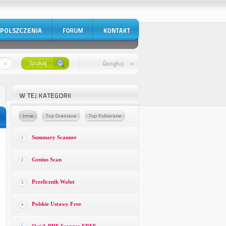
Summary Scanner
1
Genius Scan
2
Przelicznik Walut
3
Polskie Ustawy Free
4