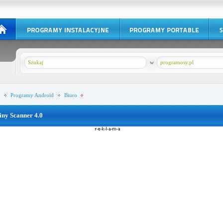
w
programosy.pl
Programy
Android
Biuro
iny Scanner 4.0