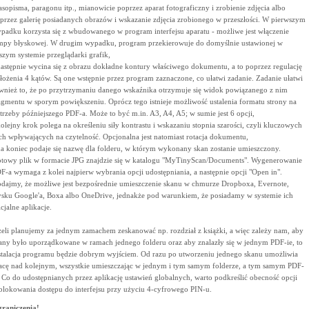
asopisma, paragonu itp., mianowicie poprzez aparat fotograficzny i zrobienie zdjęcia albo
przez galerię posiadanych obrazów i wskazanie zdjęcia zrobionego w przeszłości. W pierwszym
padku korzysta się z wbudowanego w program interfejsu aparatu - możliwe jest włączenie
mpy błyskowej. W drugim wypadku, program przekierowuje do domyślnie ustawionej w
szym systemie przeglądarki grafik,
następnie wycina się z obrazu dokładne kontury właściwego dokumentu, a to poprzez regulację
łożenia 4 kątów. Są one wstępnie przez program zaznaczone, co ułatwi zadanie. Zadanie ułatwi
wnież to, że po przytrzymaniu danego wskaźnika otrzymuje się widok powiązanego z nim
agmentu w sporym powiększeniu. Oprócz tego istnieje możliwość ustalenia formatu strony na
trzeby późniejszego PDF-a. Może to być m.in. A3, A4, A5; w sumie jest 6 opcji,
kolejny krok polega na określeniu siły kontrastu i wskazaniu stopnia szarości, czyli kluczowych
ch wpływających na czytelność. Opcjonalna jest natomiast rotacja dokumentu,
na koniec podaje się nazwę dla folderu, w którym wykonany skan zostanie umieszczony.
towy plik w formacie JPG znajdzie się w katalogu "MyTinyScan/Documents". Wygenerowanie
F-a wymaga z kolei najpierw wybrania opcji udostępniania, a następnie opcji "Open in".
dajmy, że możliwe jest bezpośrednie umieszczenie skanu w chmurze Dropboxa, Evernote,
sku Google'a, Boxa albo OneDrive, jednakże pod warunkiem, że posiadamy w systemie ich
icjalne aplikacje.
żeli planujemy za jednym zamachem zeskanować np. rozdział z książki, a więc zależy nam, aby
any było uporządkowane w ramach jednego folderu oraz aby znalazły się w jednym PDF-ie, to
stalacja programu będzie dobrym wyjściem. Od razu po utworzeniu jednego skanu umożliwia
acę nad kolejnym, wszystkie umieszczając w jednym i tym samym folderze, a tym samym PDF-
. Co do udostępnianych przez aplikację ustawień globalnych, warto podkreślić obecność opcji
blokowania dostępu do interfejsu przy użyciu 4-cyfrowego PIN-u.
raniczenia!