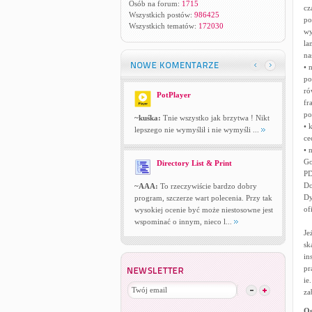
Osób na forum:
1715
cz
Wszystkich postów:
986425
po
Wszystkich tematów:
172030
wy
la
na
• 
po
ró
PotPlayer
fr
po
~kuśka:
Tnie wszystko jak brzytwa ! Nikt
• 
lepszego nie wymyślił i nie wymyśli ...
ce
• 
Go
Directory List & Print
PD
Do
~AAA:
To rzeczywiście bardzo dobry
Dy
program, szczerze wart polecenia. Przy tak
of
wysokiej ocenie być może niestosowne jest
wspominać o innym, nieco l...
Je
sk
in
pr
ie
za
Og