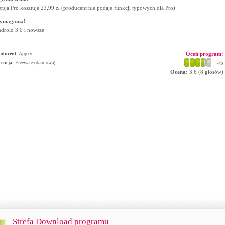
rsja Pro kosztuje 23,99 zł (producent nie podaje funkcji typowych dla Pro)
ymagania!
droid 3.0 i nowsze
oducent
:
Appxy
Oceń program:
cencja
: Freeware (darmowa)
-
/5
Ocena:
3.6
(
8
głosów)
Strefa Download programu