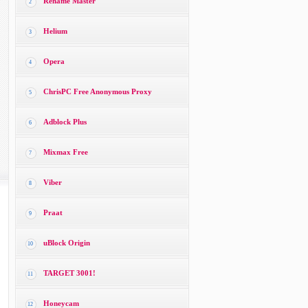
Rename Master
2
Helium
3
Opera
4
ChrisPC Free Anonymous Proxy
5
Adblock Plus
6
Mixmax Free
7
Viber
8
Praat
9
uBlock Origin
10
TARGET 3001!
11
Honeycam
12