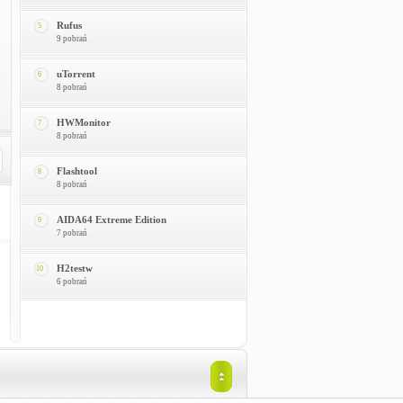
Rufus
5
9 pobrań
uTorrent
6
8 pobrań
HWMonitor
7
8 pobrań
Flashtool
8
8 pobrań
AIDA64 Extreme Edition
9
7 pobrań
H2testw
10
6 pobrań