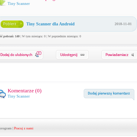
Tiny Scanner
Tiny Scanner dla Android
2018-11-01
ość pobrań: 140
| W tym miesiącu: 0 | W poprzednim miesiącu: 0
0
Komentarze (
0
)
Tiny Scanner
program
|
Pracuj z nami