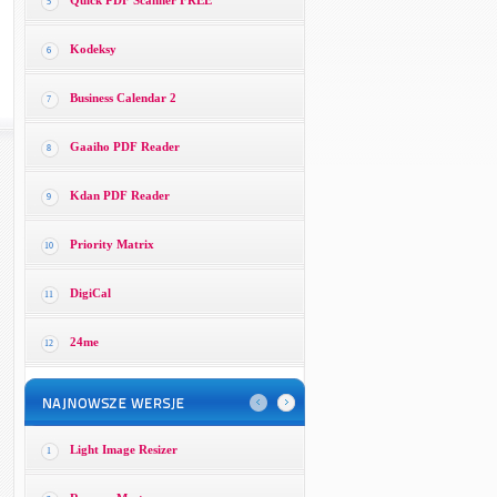
Quick PDF Scanner FREE
5
Kodeksy
6
Business Calendar 2
7
Gaaiho PDF Reader
8
Kdan PDF Reader
9
Priority Matrix
10
DigiCal
11
24me
12
Light Image Resizer
1