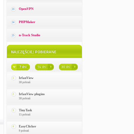
OpenVPN
23
PHPMaker
24
n-Track Studio
25
IrfanView
1
38 pobrań
IrfanView plugins
2
38 pobrań
TinyTask
3
15 pobrań
EasyClicker
4
9 pobrań