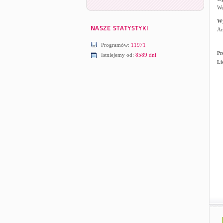
We
W
An
Programów:
11971
Pr
Istniejemy od:
8589 dni
Li