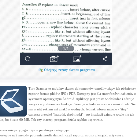
Obejrzyj zrzuty ekranu programu
Tiny Scanner to mobilny skaner dokumentów umożliwiający ich późniejszy
zapis w formie plików JPG i PDF. Dostępny jest dla smartfonów i tabletów z
systemem operacyjnym Android. Aplikacja jest prosta w obsłudze i oferuje
wszystkie podstawowe funkcje. Skanuje w kolorze oraz w czerni i bieli. Nie
ma w niej reklam ani znaków wodnych. Jednak wbrew nazwie - "tiny"
oznacza przecież "malutki, drobniutki" - po instalacji zajmuje wcale nie tak
ło, bo blisko 60 MB. Tak czy inaczej, program działa szybko i sprawnie.
anowanie przy jego użyciu przebiega następująco:
dostępne są 2 metody pobrania źródła danych, czyli raportu, strony z książki, artykułu z