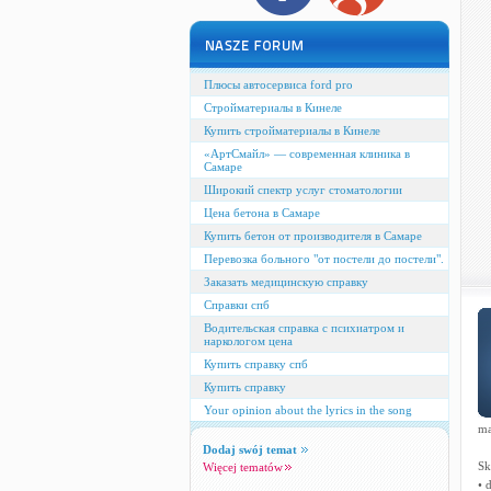
Плюсы автосервиса ford pro
Стройматериалы в Кинеле
Купить стройматериалы в Кинеле
«АртСмайл» — современная клиника в
Самаре
Широкий спектр услуг стоматологии
Цена бетона в Самаре
Купить бетон от производителя в Самаре
Перевозка больного "от постели до постели".
Заказать медицинскую справку
Справки спб
Водительская справка с психиатром и
наркологом цена
Купить справку спб
Купить справку
Your opinion about the lyrics in the song
ma
Dodaj swój temat
Sk
Więcej tematów
• 