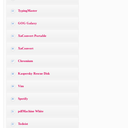
TypingMaster
13
GOG Galaxy
14
XnConvert Portable
15
XnConvert
16
Chromium
17
Kaspersky Rescue Disk
18
Vim
19
Spotify
20
pdfMachine White
21
Todoist
22