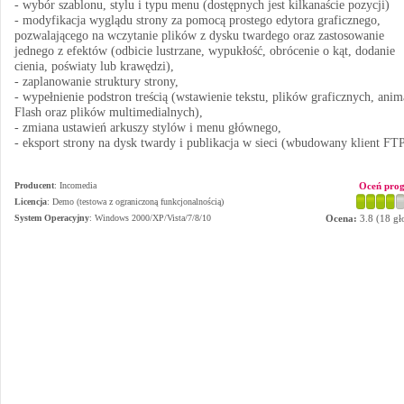
- wybór szablonu, stylu i typu menu (dostępnych jest kilkanaście pozycji)
- modyfikacja wyglądu strony za pomocą prostego edytora graficznego,
pozwalającego na wczytanie plików z dysku twardego oraz zastosowanie
jednego z efektów (odbicie lustrzane, wypukłość, obrócenie o kąt, dodanie
cienia, poświaty lub krawędzi),
- zaplanowanie struktury strony,
- wypełnienie podstron treścią (wstawienie tekstu, plików graficznych, anim
Flash oraz plików multimedialnych),
- zmiana ustawień arkuszy stylów i menu głównego,
- eksport strony na dysk twardy i publikacja w sieci (wbudowany klient FTP
Producent
:
Incomedia
Oceń pro
Licencja
: Demo (testowa z ograniczoną funkcjonalnością)
System Operacyjny
:
Windows 2000/XP/Vista/7/8/10
Ocena:
3.8
(
18
gł