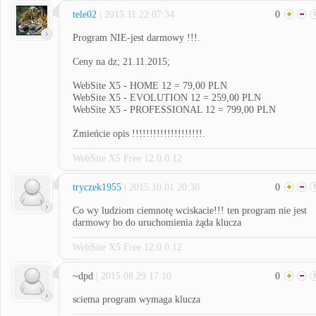
tele02
| 2015.11.22 07:34
0
Program NIE-jest darmowy !!!.
Ceny na dz; 21.11.2015;
WebSite X5 - HOME 12 = 79,00 PLN
WebSite X5 - EVOLUTION 12 = 259,00 PLN
WebSite X5 - PROFESSIONAL 12 = 799,00 PLN
Zmieńcie opis !!!!!!!!!!!!!!!!!!!!.
WebSite X5 Free 12.0.0.12
tryczek1955
| 2015.10.01 20:30
0
Co wy ludziom ciemnotę wciskacie!!! ten program nie jest
darmowy bo do uruchomienia żąda klucza
WebSite X5 Free 12.0.0.12
~dpd
| 2015.08.29 17:10
0
sciema program wymaga klucza