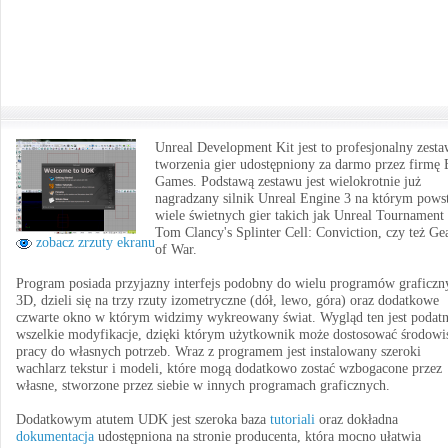
Unreal Development Kit jest to profesjonalny zest
tworzenia gier udostępniony za darmo przez firmę 
Games. Podstawą zestawu jest wielokrotnie już
nagradzany silnik Unreal Engine 3 na którym pows
wiele świetnych gier takich jak Unreal Tournament 
Tom Clancy's Splinter Cell: Conviction, czy też Ge
zobacz zrzuty ekranu
of War.
Program posiada przyjazny interfejs podobny do wielu programów graficzn
3D, dzieli się na trzy rzuty izometryczne (dół, lewo, góra) oraz dodatkowe
czwarte okno w którym widzimy wykreowany świat. Wygląd ten jest podat
wszelkie modyfikacje, dzięki którym użytkownik może dostosować środowi
pracy do własnych potrzeb. Wraz z programem jest instalowany szeroki
wachlarz tekstur i modeli, które mogą dodatkowo zostać wzbogacone przez
własne, stworzone przez siebie w innych programach graficznych.
Dodatkowym atutem UDK jest szeroka baza
tutoriali
oraz dokładna
dokumentacja
udostępniona na stronie producenta, która mocno ułatwia