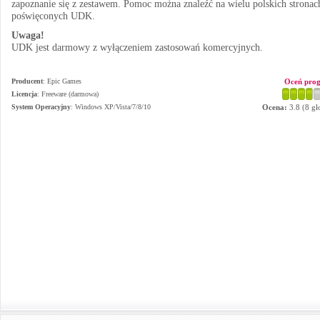
zapoznanie się z zestawem. Pomoc można znaleźć na wielu polskich stronac
poświęconych UDK.
Uwaga!
UDK jest darmowy z wyłączeniem zastosowań komercyjnych.
Producent
:
Epic Games
Oceń pro
Licencja
: Freeware (darmowa)
System Operacyjny
:
Windows XP/Vista/7/8/10
Ocena:
3.8
(
8
gł