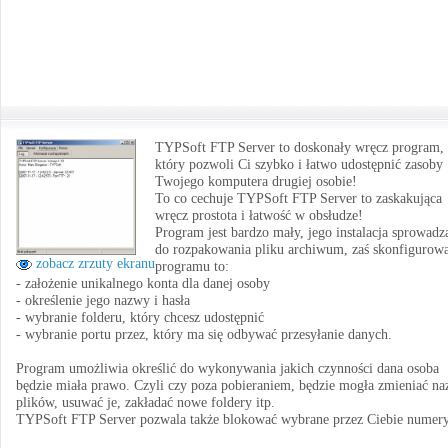
TYPSoft FTP Server to doskonały wręcz program,
który pozwoli Ci szybko i łatwo udostępnić zasoby
Twojego komputera drugiej osobie!
To co cechuje TYPSoft FTP Server to zaskakująca
wręcz prostota i łatwość w obsłudze!
Program jest bardzo mały, jego instalacja sprowadza
do rozpakowania pliku archiwum, zaś skonfigurow
zobacz zrzuty ekranu
programu to:
- założenie unikalnego konta dla danej osoby
- określenie jego nazwy i hasła
- wybranie folderu, który chcesz udostępnić
- wybranie portu przez, który ma się odbywać przesyłanie danych.
Program umożliwia określić do wykonywania jakich czynności dana osoba
będzie miała prawo. Czyli czy poza pobieraniem, będzie mogła zmieniać n
plików, usuwać je, zakładać nowe foldery itp.
TYPSoft FTP Server pozwala także blokować wybrane przez Ciebie numery