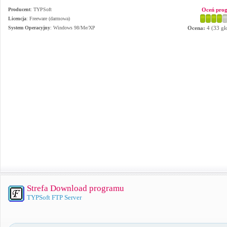
Producent
:
TYPSoft
Oceń pro
Licencja
: Freeware (darmowa)
System Operacyjny
:
Windows 98/Me/XP
Ocena:
4
(
33
gł
Strefa Download programu
TYPSoft FTP Server