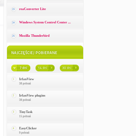
reaConverter Lite
23
Windows System Control Center ...
24
Mozilla Thunderbird
25
IrfanView
1
38 pobrań
IrfanView plugins
2
38 pobrań
TinyTask
3
15 pobrań
EasyClicker
4
9 pobrań