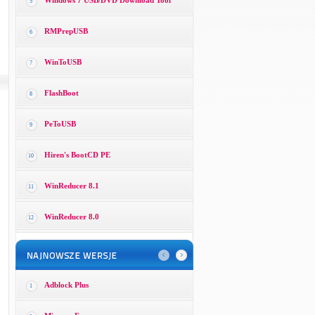
Windows 7 USB/DVD Download Tool
5
RMPrepUSB
6
WinToUSB
7
FlashBoot
8
PeToUSB
9
Hiren's BootCD PE
10
WinReducer 8.1
11
WinReducer 8.0
12
Adblock Plus
1