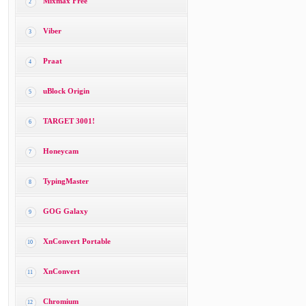
Mixmax Free
2
Viber
3
Praat
4
uBlock Origin
5
TARGET 3001!
6
Honeycam
7
TypingMaster
8
GOG Galaxy
9
XnConvert Portable
10
XnConvert
11
Chromium
12