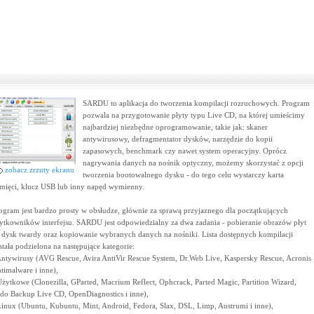
SARDU to aplikacja do tworzenia kompilacji rozruchowych. Program
pozwala na przygotowanie płyty typu Live CD, na której umieścimy
najbardziej niezbędne oprogramowanie, takie jak: skaner
antywirusowy, defragmentator dysków, narzędzie do kopii
zapasowych, benchmark czy nawet system operacyjny. Oprócz
nagrywania danych na nośnik optyczny, możemy skorzystać z opcji
zobacz zrzuty ekranu
tworzenia bootowalnego dysku - do tego celu wystarczy karta
mięci, klucz USB lub inny napęd wymienny.
ogram jest bardzo prosty w obsłudze, głównie za sprawą przyjaznego dla początkujących
ytkowników interfejsu. SARDU jest odpowiedzialny za dwa zadania - pobieranie obrazów płyt
 dysk twardy oraz kopiowanie wybranych danych na nośniki. Lista dostępnych kompilacji
stała podzielona na następujące kategorie:
Antywirusy (AVG Rescue, Avira AntiVir Rescue System, Dr.Web Live, Kaspersky Rescue, Acronis
timalware i inne),
Użytkowe (Clonezilla, GParted, Macrium Reflect, Ophcrack, Parted Magic, Partition Wizard,
do Backup Live CD, OpenDiagnostics i inne),
Linux (Ubuntu, Kubuntu, Mint, Android, Fedora, Slax, DSL, Limp, Austrumi i inne),