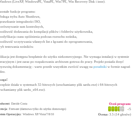
Windows (LiveXP, WindowsPE, VistaPE, Win7PE, Win Recovery Disk i inne).
zostałe funkcje programu:
obsługa trybu Auto Shutdown,
sprawdzanie integralności ISO,
porównywanie sum kontrolnych,
możliwość dodawania do kompilacji plików i folderów użytkownika,
modyfikacja czasu opóźnienia podczas rozruchu nośnika,
możliwość wczytywania własnych list z łączami do oprogramowania,
tryb testowania nośników.
likacja jest dostępna bezpłatnie do użytku niekomercyjnego. Nie wymaga instalacji w systemie
eracyjnym i jest zaraz po rozpakowaniu archiwum gotowa do pracy. Projekt posiada dosyć
zyzwoitą dokumentację - warto przede wszystkim zwrócić uwagę na
poradniki
w formie nagrań
deo.
waga!
rzędzie działa w systemach 32-bitowych (uruchamiamy plik sardu.exe) i 64-bitowych
ruchamiamy plik sardu_x64.exe).
oducent
:
Davide Costa
Oceń program:
cencja
: Freeware (darmowa tylko do użytku domowego)
-
/5
stem Operacyjny
:
Windows XP/Vista/7/8/10
Ocena:
3.5
(
14
głosów)