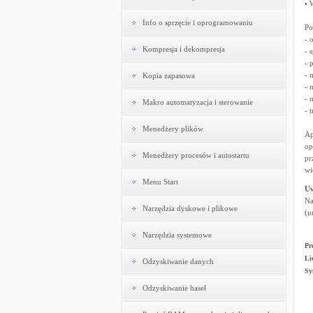
• 
Info o sprzęcie i oprogramowaniu
Po
- 
Kompresja i dekompresja
- 
- 
- 
Kopia zapasowa
- 
- 
Makro automatyzacja i sterowanie
- 
Menedżery plików
Ap
op
Menedżery procesów i autostartu
pr
wi
Menu Start
U
Na
Narzędzia dyskowe i plikowe
(u
Narzędzia systemowe
Pr
Li
Odzyskiwanie danych
Sy
Odzyskiwanie haseł