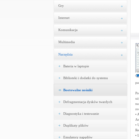
Gry
Internet
Komunikacja
Multimedia
Narzędzia
Bateria w laptopie
Biblioteki i dodatki do systemu
pa
Bootowalne nośniki
Pr
uż
Defragmentacja dysków twardych
na
zo
Diagnostyka i testowanie
• 
An
• 
Duplikaty plików
Re
• 
Emulatory napędów