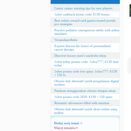
Casiny casino winning tips for new players
1xbet cashback bonus code: €130 bonus
Best online reward card games trusted portals
pro strategies
Practice pediatric emergencies safely with arthur
simulator
Versandapotheke
Experts discuss the future of personalized
cancer therapy
Discover luxury men's wardrobe ideas
1xbet today promo code: 1xlux777 | €130 deal
today
1xbet promo code free spins: 1xlux777 | €130
+ 150 fs
Olxtoto link alternatif untuk pengalaman digital
modern
Panduan menggunakan olxtoto dengan aman
1xbet promo code 2026: €130 + 150 spins
Romantic adventures filled with emotion
Olxtoto link alternatif untuk akses online yang
praktis
Dodaj swój temat
Więcej tematów