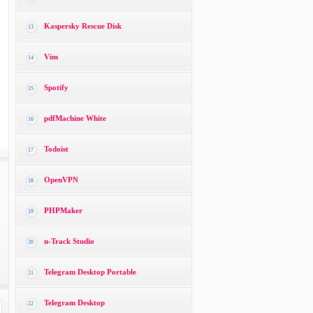
Kaspersky Rescue Disk
13
Vim
14
Spotify
15
pdfMachine White
16
Todoist
17
OpenVPN
18
PHPMaker
19
n-Track Studio
20
Telegram Desktop Portable
21
Telegram Desktop
22