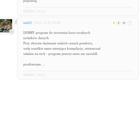
poprawią.
SARDU 2.0.6.5
tele02
| 2013.11.12 09:00
4
DOBRY program do tworzenia boot-owalnych
nośników danych.
Przy obecnie śmiesznie niskich cenach pendrive,
wolę wszelkie samo-startujące kompilacje, umieszczać
właśnie na nich - program jeszcze mnie nie zawiódł.
pozdrawiam ...
SARDU 2.0.6.5