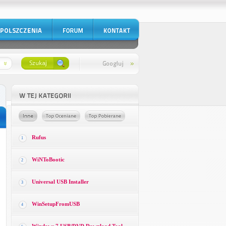
Rufus
1
WiNToBootic
2
Universal USB Installer
3
WinSetupFromUSB
4