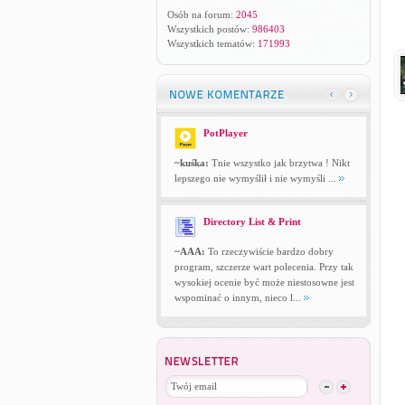
Osób na forum:
2045
Wszystkich postów:
986403
Wszystkich tematów:
171993
PotPlayer
~kuśka:
Tnie wszystko jak brzytwa ! Nikt
lepszego nie wymyślił i nie wymyśli ...
Directory List & Print
~AAA:
To rzeczywiście bardzo dobry
program, szczerze wart polecenia. Przy tak
wysokiej ocenie być może niestosowne jest
wspominać o innym, nieco l...