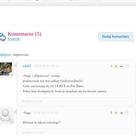
Komentarze (
5
)
SARDU
ajlepsze
|
najnowsze
tele02
| 2020.06.04 08:13
4
~bagi >„Darmowa” wersja
praktycznie nie ma żadnej funkcjonalności.
Ceny zaczynają się od 14,00 $ za Pro Basic.
Pełna lista dostępnych funkcji znajduje się na stronie autora.
SARDU 3.4.0
~bagi
| 2014.09.14 00:32
0
Możesz to jakoś rozwinąć?
SARDU 2.0.6.5