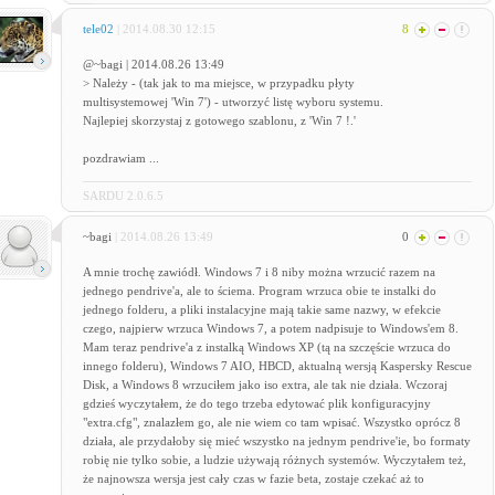
tele02
| 2014.08.30 12:15
8
@~bagi | 2014.08.26 13:49
> Należy - (tak jak to ma miejsce, w przypadku płyty
multisystemowej 'Win 7') - utworzyć listę wyboru systemu.
Najlepiej skorzystaj z gotowego szablonu, z 'Win 7 !.'
pozdrawiam ...
SARDU 2.0.6.5
~bagi
| 2014.08.26 13:49
0
A mnie trochę zawiódł. Windows 7 i 8 niby można wrzucić razem na
jednego pendrive'a, ale to ściema. Program wrzuca obie te instalki do
jednego folderu, a pliki instalacyjne mają takie same nazwy, w efekcie
czego, najpierw wrzuca Windows 7, a potem nadpisuje to Windows'em 8.
Mam teraz pendrive'a z instalką Windows XP (tą na szczęście wrzuca do
innego folderu), Windows 7 AIO, HBCD, aktualną wersją Kaspersky Rescue
Disk, a Windows 8 wrzuciłem jako iso extra, ale tak nie działa. Wczoraj
gdzieś wyczytałem, że do tego trzeba edytować plik konfiguracyjny
"extra.cfg", znalazłem go, ale nie wiem co tam wpisać. Wszystko oprócz 8
działa, ale przydałoby się mieć wszystko na jednym pendrive'ie, bo formaty
robię nie tylko sobie, a ludzie używają różnych systemów. Wyczytałem też,
że najnowsza wersja jest cały czas w fazie beta, zostaje czekać aż to