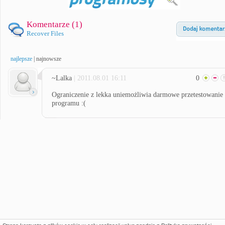
Komentarze (
1
)
Recover Files
najlepsze
|
najnowsze
~Lalka
| 2011.08.01 16:11
0
Ograniczenie z lekka uniemożliwia darmowe przetestowanie
programu :(