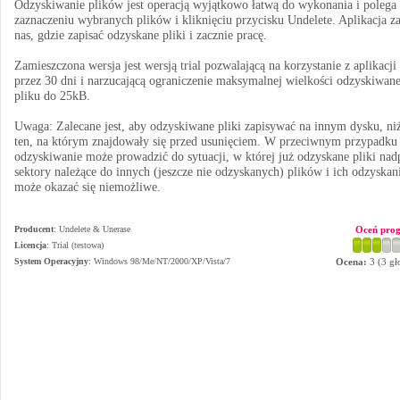
Odzyskiwanie plików jest operacją wyjątkowo łatwą do wykonania i polega
zaznaczeniu wybranych plików i kliknięciu przycisku Undelete. Aplikacja z
nas, gdzie zapisać odzyskane pliki i zacznie pracę.
Zamieszczona wersja jest wersją trial pozwalającą na korzystanie z aplikacji
przez 30 dni i narzucającą ograniczenie maksymalnej wielkości odzyskiwan
pliku do 25kB.
Uwaga: Zalecane jest, aby odzyskiwane pliki zapisywać na innym dysku, ni
ten, na którym znajdowały się przed usunięciem. W przeciwnym przypadku
odzyskiwanie może prowadzić do sytuacji, w której już odzyskane pliki nad
sektory należące do innych (jeszcze nie odzyskanych) plików i ich odzyskan
może okazać się niemożliwe.
Producent
:
Undelete & Unerase
Oceń pro
Licencja
: Trial (testowa)
System Operacyjny
:
Windows 98/Me/NT/2000/XP/Vista/7
Ocena:
3
(
3
gł