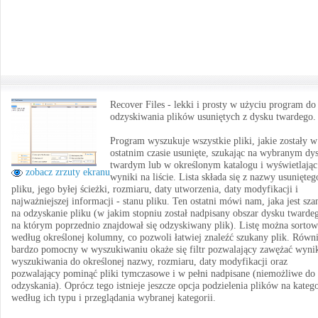
Recover Files - lekki i prosty w użyciu program do
odzyskiwania plików usuniętych z dysku twardego.
Program wyszukuje wszystkie pliki, jakie zostały w
ostatnim czasie usunięte, szukając na wybranym dy
twardym lub w określonym katalogu i wyświetlając
zobacz zrzuty ekranu
wyniki na liście. Lista składa się z nazwy usunięteg
pliku, jego byłej ścieżki, rozmiaru, daty utworzenia, daty modyfikacji i
najważniejszej informacji - stanu pliku. Ten ostatni mówi nam, jaka jest sza
na odzyskanie pliku (w jakim stopniu został nadpisany obszar dysku twarde
na którym poprzednio znajdował się odzyskiwany plik). Listę można sortow
według określonej kolumny, co pozwoli łatwiej znaleźć szukany plik. Równ
bardzo pomocny w wyszukiwaniu okaże się filtr pozwalający zawężać wyni
wyszukiwania do określonej nazwy, rozmiaru, daty modyfikacji oraz
pozwalający pominąć pliki tymczasowe i w pełni nadpisane (niemożliwe do
odzyskania). Oprócz tego istnieje jeszcze opcja podzielenia plików na katego
według ich typu i przeglądania wybranej kategorii.