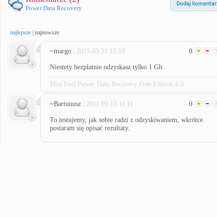
Power Data Recovery
najlepsze
|
najnowsze
~margo
| 2015.03.31 15:19
0
Niestety bezpłatnie odzyskasz tylko 1 Gb.
MiniTool Power Data Recovery Free Edition 6.6
~Bartuuusz
| 2011.09.13 11:11
0
To testujemy, jak sobie radzi z odzyskiwaniem, wkrótce
postaram się opisać rezultaty.