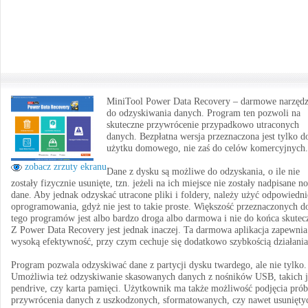
MiniTool Power Data Recovery – darmowe narzędz
do odzyskiwania danych. Program ten pozwoli na
skuteczne przywrócenie przypadkowo utraconych
danych. Bezpłatna wersja przeznaczona jest tylko d
użytku domowego, nie zaś do celów komercyjnych.
zobacz zrzuty ekranu
Dane z dysku są możliwe do odzyskania, o ile nie
zostały fizycznie usunięte, tzn. jeżeli na ich miejsce nie zostały nadpisane n
dane. Aby jednak odzyskać utracone pliki i foldery, należy użyć odpowiedn
oprogramowania, gdyż nie jest to takie proste. Większość przeznaczonych d
tego programów jest albo bardzo droga albo darmowa i nie do końca skutec
Z Power Data Recovery jest jednak inaczej. Ta darmowa aplikacja zapewnia
wysoką efektywność, przy czym cechuje się dodatkowo szybkością działania
Program pozwala odzyskiwać dane z partycji dysku twardego, ale nie tylko.
Umożliwia też odzyskiwanie skasowanych danych z nośników USB, takich 
pendrive, czy karta pamięci. Użytkownik ma także możliwość podjęcia pró
przywrócenia danych z uszkodzonych, sformatowanych, czy nawet usunięty