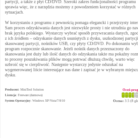
partycji, a także z płyt CD/DVD. Szeroki zakres funkcjonalności programu
sprawia więc, że z narzędzia możemy z powodzeniem korzystać w różnych
sytuacjach.
W korzystaniu z programu z pewnością pomaga elegancki i przejrzysty inter
Sam proces odzyskiwania danych jest niezwykle prosty i nie utrudnia go na
brak języka polskiego. Wystarczy wybrać sposób przywracania danych, zgo
z ich źródłem – odzyskanie danych usuniętych z dysku, uszkodzonej partycji
skasowanej partycji, nośników USB, czy płyty CD/DVD. Po dokonaniu wy
program rozpocznie skanowanie. Jeżeli nośnik danych przeznaczony do
skanowania jest duży lub ilość danych do odzyskania także ma pokaźny rozm
to procesy poszukiwania plików mogą potrwać dłuższą chwilę, warto więc
uzbroić się w cierpliwość. Następnie wystarczy jedynie odszukać na
wygenerowanej liście interesujące nas dane i zapisać je w wybranym miejsc
dysku.
Producent
:
MiniTool Solution
Oceń pro
Licencja
: Freeware (darmowa)
System Operacyjny
:
Windows XP/Vista/7/8/10
Ocena:
3.5
(
8
gł