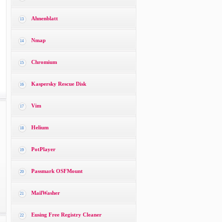
Ahnenblatt
13
Nmap
14
Chromium
15
Kaspersky Rescue Disk
16
Vim
17
Helium
18
PotPlayer
19
Passmark OSFMount
20
MailWasher
21
Eusing Free Registry Cleaner
22