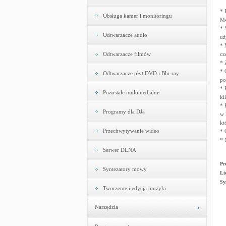
* 
Obsługa kamer i monitoringu
M4
* 
Odtwarzacze audio
uż
* 
Odtwarzacze filmów
cz
* 
* 
Odtwarzacze płyt DVD i Blu-ray
po
* 
Pozostałe multimedialne
kl
* 
Programy dla DJa
w 
kt
Przechwytywanie wideo
* 
* 
Serwer DLNA
Pr
Syntezatory mowy
Li
Sy
Tworzenie i edycja muzyki
Narzędzia