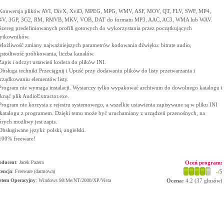
Konwersja plików AVI, DivX, XviD, MPEG, MPG, WMV, ASF, MOV, QT, FLV, SWF, MP4,
V, 3GP, 3G2, RM, RMVB, MKV, VOB, DAT do formatu MP3, AAC, AC3, WMA lub WAV.
Szereg predefiniowanych profili gotowych do wykorzystania przez początkujących
ytkowników.
Możliwość zmiany najważniejszych parametrów kodowania dźwięku: bitrate audio,
ęstotliwość próbkowania, liczba kanałów.
Zapis i odczyt ustawień kodera do plików INI.
Obsługa techniki Przeciągnij i Upuść przy dodawaniu plików do listy przetwarzania i
rządkowaniu elementów listy.
Program nie wymaga instalacji. Wystarczy tylko wypakować archiwum do dowolnego katalogu i
iknąć plik AudioExtractor.exe.
Program nie korzysta z rejestru systemowego, a wszelkie ustawienia zapisywane są w pliku INI
katalogu z programem. Dzięki temu może być uruchamiany z urządzeń przenośnych, na
órych możliwy jest zapis.
Obsługiwane języki: polski, angielski.
100% freeware!
oducent
:
Jacek Pazera
Oceń program:
cencja
: Freeware (darmowa)
-
/5
stem Operacyjny
:
Windows 98/Me/NT/2000/XP/Vista
Ocena:
4.2
(
37
głosów)