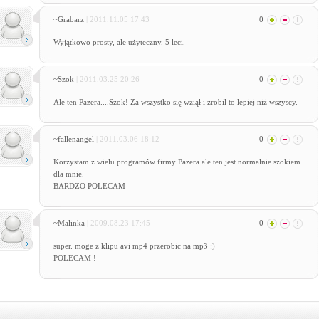
~Grabarz
| 2011.11.05 17:43
0
Wyjątkowo prosty, ale użyteczny. 5 leci.
~Szok
| 2011.03.25 20:26
0
Ale ten Pazera....Szok! Za wszystko się wziął i zrobił to lepiej niż wszyscy.
~fallenangel
| 2011.03.06 18:12
0
Korzystam z wielu programów firmy Pazera ale ten jest normalnie szokiem
dla mnie.
BARDZO POLECAM
~Malinka
| 2009.08.23 17:45
0
super. moge z klipu avi mp4 przerobic na mp3 :)
POLECAM !