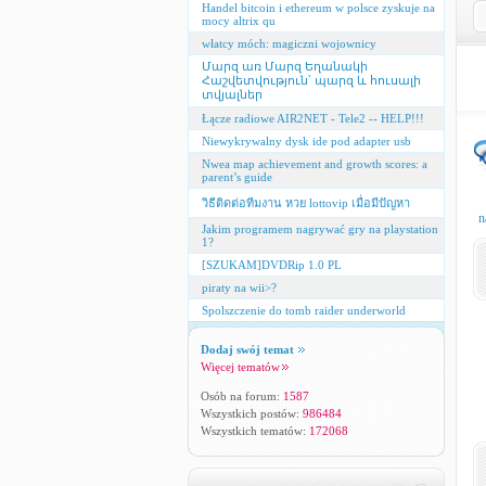
Handel bitcoin i ethereum w polsce zyskuje na
mocy altrix qu
włatcy móch: magiczni wojownicy
Մարզ առ Մարզ Եղանակի
Հաշվետվություն՝ պարզ և հուսալի
տվյալներ
Łącze radiowe AIR2NET - Tele2 -- HELP!!!
Niewykrywalny dysk ide pod adapter usb
Nwea map achievement and growth scores: a
parent’s guide
วิธีติดต่อทีมงาน หวย lottovip เมื่อมีปัญหา
n
Jakim programem nagrywać gry na playstation
1?
[SZUKAM]DVDRip 1.0 PL
piraty na wii>?
Spolszczenie do tomb raider underworld
Dodaj swój temat
Więcej tematów
Osób na forum:
1587
Wszystkich postów:
986484
Wszystkich tematów:
172068