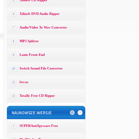
Xilisoft CD Ripper
5
Xilisoft DVD Audio Ripper
6
Audio/Video To Wav Converter
7
MP3 Splitter
8
Lame Front-End
9
Switch Sound File Converter
10
fre:ac
11
Totally Free CD Ripper
12
SUPERAntiSpyware Free
1