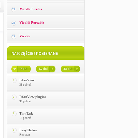
Mozilla Firefox
23
Vivaldi Portable
24
Vivaldi
25
IrfanView
1
38 pobrań
IrfanView plugins
2
38 pobrań
TinyTask
3
15 pobrań
EasyClicker
4
9 pobrań