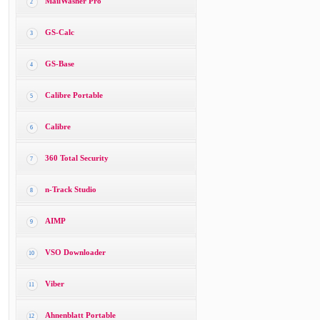
MailWasher Pro
2
GS-Calc
3
GS-Base
4
Calibre Portable
5
Calibre
6
360 Total Security
7
n-Track Studio
8
AIMP
9
VSO Downloader
10
Viber
11
Ahnenblatt Portable
12