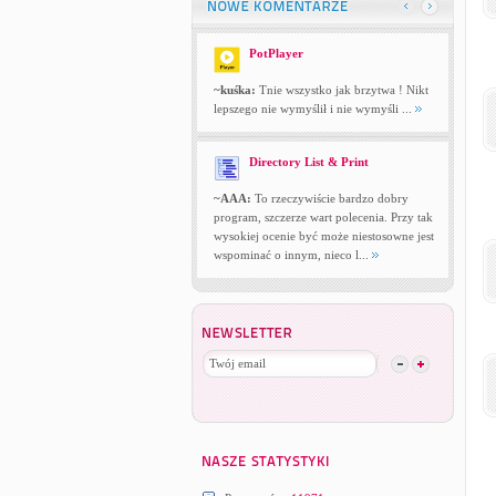
PotPlayer
~kuśka:
Tnie wszystko jak brzytwa ! Nikt
lepszego nie wymyślił i nie wymyśli ...
Directory List & Print
~AAA:
To rzeczywiście bardzo dobry
program, szczerze wart polecenia. Przy tak
wysokiej ocenie być może niestosowne jest
wspominać o innym, nieco l...