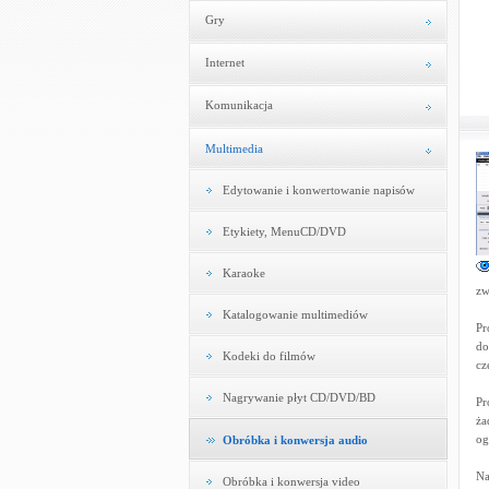
Gry
Internet
Komunikacja
Multimedia
Edytowanie i konwertowanie napisów
Etykiety, MenuCD/DVD
Karaoke
zw
Katalogowanie multimediów
Pr
do
Kodeki do filmów
cz
Nagrywanie płyt CD/DVD/BD
Pr
ża
og
Obróbka i konwersja audio
Na
Obróbka i konwersja video