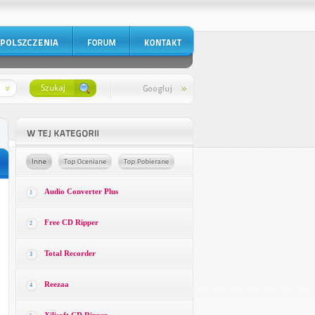
Audio Converter Plus
1
Free CD Ripper
2
Total Recorder
3
Reezaa
4