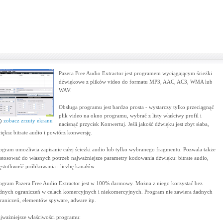
Pazera Free Audio Extractor jest programem wyciągającym ścieżki
dźwiękowe z plików video do formatu MP3, AAC, AC3, WMA lub
WAV.
Obsługa programu jest bardzo prosta - wystarczy tylko przeciągnąć
plik video na okno programu, wybrać z listy właściwy profil i
zobacz zrzuty ekranu
nacisnąć przycisk Konwertuj. Jeśli jakość dźwięku jest zbyt słaba,
iększ bitrate audio i powtórz konwersję.
ogram umożliwia zapisanie całej ścieżki audio lub tylko wybranego fragmentu. Pozwala także
stosować do własnych potrzeb najważniejsze parametry kodowania dźwięku: bitrate audio,
ęstotliwość próbkowania i liczbę kanałów.
ogram Pazera Free Audio Extractor jest w 100% darmowy. Można z niego korzystać bez
dnych ograniczeń w celach komercyjnych i niekomercyjnych. Program nie zawiera żadnych
raniczeń, elementów spyware, adware itp.
jważniejsze właściwości programu: