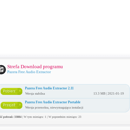
Strefa Download programu
Pazera Free Audio Extractor
Pazera Free Audio Extractor 2.11
Wersja stabilna
13.3 MB | 2021-01-19
Pazera Free Audio Extractor Portable
Wersja przenośna, niewymagająca instalacji
ość pobrań: 33884
| W tym miesiącu: 1 | W poprzednim miesiącu: 23