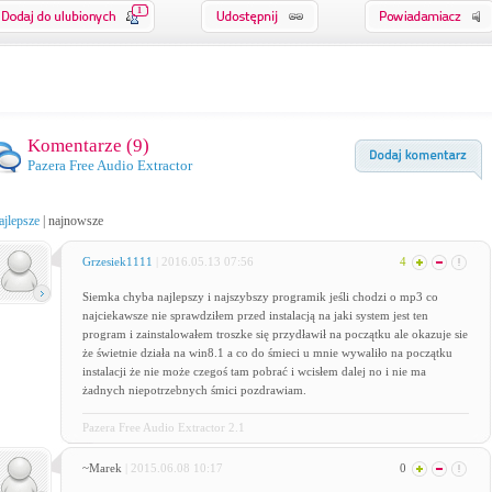
1
Komentarze (
9
)
Pazera Free Audio Extractor
ajlepsze
|
najnowsze
Grzesiek1111
| 2016.05.13 07:56
4
Siemka chyba najlepszy i najszybszy programik jeśli chodzi o mp3 co
najciekawsze nie sprawdziłem przed instalacją na jaki system jest ten
program i zainstalowałem troszke się przydławił na początku ale okazuje sie
że świetnie działa na win8.1 a co do śmieci u mnie wywaliło na początku
instalacji że nie może czegoś tam pobrać i wcisłem dalej no i nie ma
żadnych niepotrzebnych śmici pozdrawiam.
Pazera Free Audio Extractor 2.1
~Marek
| 2015.06.08 10:17
0