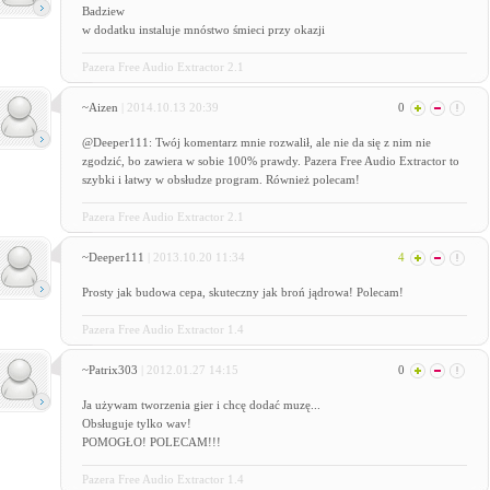
Badziew
w dodatku instaluje mnóstwo śmieci przy okazji
Pazera Free Audio Extractor 2.1
~Aizen
| 2014.10.13 20:39
0
@Deeper111: Twój komentarz mnie rozwalił, ale nie da się z nim nie
zgodzić, bo zawiera w sobie 100% prawdy. Pazera Free Audio Extractor to
szybki i łatwy w obsłudze program. Również polecam!
Pazera Free Audio Extractor 2.1
~Deeper111
| 2013.10.20 11:34
4
Prosty jak budowa cepa, skuteczny jak broń jądrowa! Polecam!
Pazera Free Audio Extractor 1.4
~Patrix303
| 2012.01.27 14:15
0
Ja używam tworzenia gier i chcę dodać muzę...
Obsługuje tylko wav!
POMOGŁO! POLECAM!!!
Pazera Free Audio Extractor 1.4