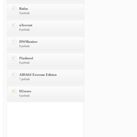
Rufus
5
9 pobrań
uTorrent
6
8 pobrań
HWMonitor
7
8 pobrań
Flashtool
8
8 pobrań
AIDA64 Extreme Edition
9
7 pobrań
H2testw
10
6 pobrań