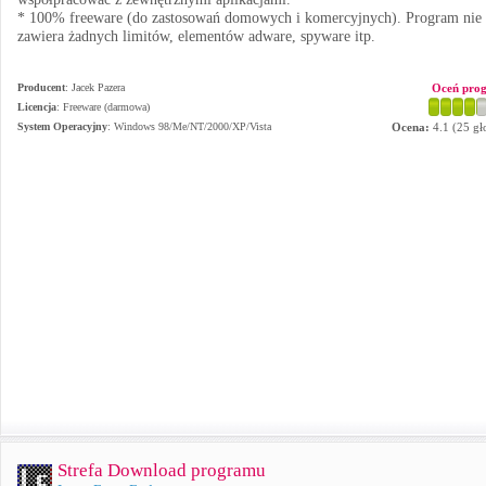
* 100% freeware (do zastosowań domowych i komercyjnych). Program nie
zawiera żadnych limitów, elementów adware, spyware itp.
Producent
:
Jacek Pazera
Oceń pro
Licencja
: Freeware (darmowa)
System Operacyjny
:
Windows 98/Me/NT/2000/XP/Vista
Ocena:
4.1
(
25
gł
Strefa Download programu