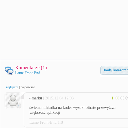
Komentarze (
1
)
Lame Front-End
najlepsze
|
najnowsze
~marku
| 2015.12.04 12:03
1
świetna nakładka na koder wysoki bitrate przewyższa
większość aplikacji
Lame Front-End 1.8