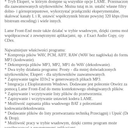
* Tryb Ekspert, w którym dostępne są wszystkie opcje LAME. Przeznaczon
dla zaawansowanych użytkowników. Można tutaj m.in. ustalić własne filtry
dolno- i górnoprzepustowe, wykorzystać przełączniki eksperymentalne,
skalować kanały L i R, ustawić współczynnik bitrate powyżej 320 kbps (fre
bitstream encoding) i wiele innych.
Lame Front-End może także działać w trybie wsadowym, dzięki czemu mo
współpracować z zewnętrznymi aplikacjami, np. z Exact Audio Copy, czy
CDex.
Najważniejsze właściwości programu:
* Kompresja pików WAV, PCM, AIFF, RAW (WAV bez nagłówka) do form
MP3 (kodowanie).
* Dekompresja plików MP3, MP2, MP1 do WAV (dekodowanie).
* Dwa tryby działania programu: Prosty - dla mniej doświadczonych
użytkowników, Ekspert - dla użytkowników zaawansowanych.
* Zapisywanie tagów ID3v2 w generowanych plikach MP3.
* Integracja z Eksploratorem Windows. Dodawane jest polecenie Otwórz za
pomocą Lame Front-End do menu kontekstowego obsługiwanych plików.
* Zapisywanie i wczytywanie listy plików do przetworzenia.
* Zapisywanie i wczytywanie ustawień kodera LAME.
* Możliwość zapisania pliku wsadowego BAT z poleceniami
kodowania/dekodowania.
* Dodawanie plików do listy przetwarzania techniką Przeciągnij i Upuść (D
& Drop).
* Możliwość pracy w trybie wsadowym, dzięki czemu program może
współpracować z zewnętrznymi aplikacjami.